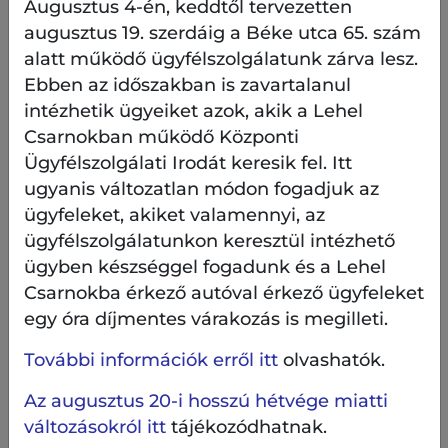
Augusztus 4-én, keddtől tervezetten
augusztus 19. szerdáig a Béke utca 65. szám
alatt működő ügyfélszolgálatunk zárva lesz.
Ebben az időszakban is zavartalanul
intézhetik ügyeiket azok, akik a Lehel
Csarnokban működő Központi
Ügyfélszolgálati Irodát keresik fel. Itt
ugyanis változatlan módon fogadjuk az
ügyfeleket, akiket valamennyi, az
ügyfélszolgálatunkon keresztül intézhető
ügyben készséggel fogadunk és a Lehel
Csarnokba érkező autóval érkező ügyfeleket
egy óra díjmentes várakozás is megilleti.
További információk erről itt
olvashatók.
Az augusztus 20-i hosszú hétvége miatti
változásokról itt
tájékozódhatnak.