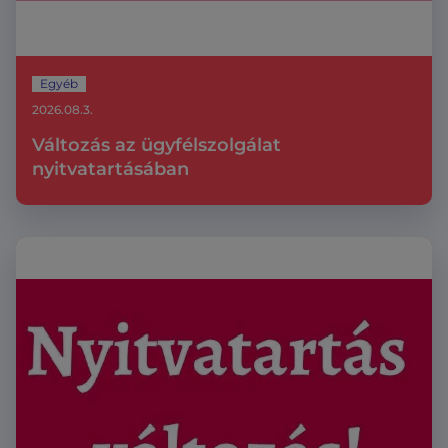
Egyéb
2026.08.3.
Változás az ügyfélszolgálat
nyitvatartásában