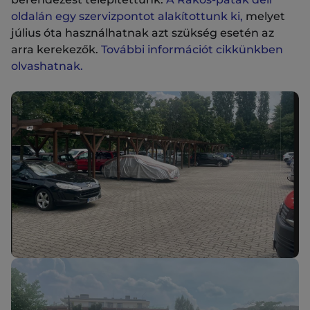
oldalán egy szervizpontot alakítottunk ki,
melyet
július óta használhatnak azt szükség esetén az
arra kerekezők.
További információt cikkünkben
olvashatnak.