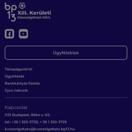
Ügyfélablak
Társaságunkról
Ügyintézés
Bankkártyás fizetés
Írjon nekünk
Kapcsolat
1131 Budapest, Béke u. 65.
tel.: +36 1 350-3728, + 36 1 350-3729
kozszolgaltato@kozszolgaltato.bp13.hu