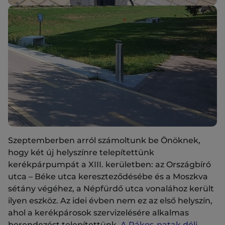
Szeptemberben arról számoltunk be Önöknek,
hogy két új helyszínre telepítettünk
kerékpárpumpát a XIII. kerületben: az Országbíró
utca – Béke utca kereszteződésébe és a Moszkva
sétány végéhez, a Népfürdő utca vonalához került
ilyen eszköz. Az idei évben nem ez az első helyszín,
ahol a kerékpárosok szervizelésére alkalmas
berendezést telepítettünk.
A Rákos-patak déli