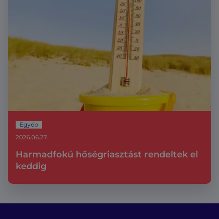
Egyéb
2026.06.27.
Harmadfokú hőségriasztást rendeltek el
keddig