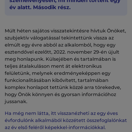
szemelvényesen, mi minden történt egy
év alatt. Második rész.
Múlt héten sajátos visszatekintésre hívtuk Önöket,
szubjektív válogatással tekintettünk vissza az
elmúlt egy évre abból az alkalomból, hogy egy
esztendővel ezelőtt, 2022. november 29-én újult
meg honlapunk. Külsejében és tartalmában is
teljes átalakuláson ment át elektronikus
felületünk, melynek eredményeképpen egy
funkcionalitásában kibővített, tartalmában
komplex honlapot tettünk közzé arra törekedve,
hogy Önök könnyen és gyorsan információhoz
jussanak.
Ha még nem látta, itt visszanézheti az egy éves
évfordulónk alkalmából közzétett összefoglalónkat
az év első feléről képekkel-információkkal.