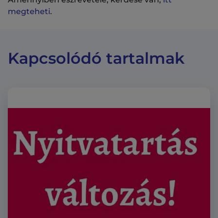
megteheti
.
Kapcsolódó tartalmak