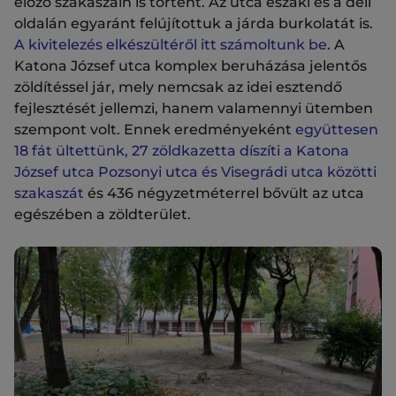
előző szakaszain is történt. Az utca északi és a déli
oldalán egyaránt felújítottuk a járda burkolatát is.
A kivitelezés elkészültéről itt számoltunk be
. A
Katona József utca komplex beruházása jelentős
zöldítéssel jár, mely nemcsak az idei esztendő
fejlesztését jellemzi, hanem valamennyi ütemben
szempont volt. Ennek eredményeként
együttesen
18 fát ültettünk, 27 zöldkazetta díszíti a Katona
József utca Pozsonyi utca és Visegrádi utca közötti
szakaszát
és 436 négyzetméterrel bővült az utca
egészében a zöldterület.