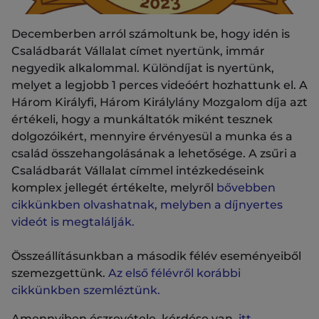
Decemberben arról számoltunk be, hogy idén is
Családbarát Vállalat címet nyertünk, immár
negyedik alkalommal. Különdíjat is nyertünk,
melyet a legjobb 1 perces videóért hozhattunk el. A
Három Királyfi, Három Királylány Mozgalom díja azt
értékeli, hogy a munkáltatók miként tesznek
dolgozóikért, mennyire érvényesül a munka és a
család összehangolásának a lehetősége. A zsűri a
Családbarát Vállalat címmel intézkedéseink
komplex jellegét értékelte, melyről
bővebben
cikkünkben olvashatnak, melyben a díjnyertes
videót is megtalálják.
Összeállításunkban a második félév eseményeiből
szemezgettünk.
Az első félévről korábbi
cikkünkben szemléztünk.
Amennyiben észrevétele, kérdése van,
itt