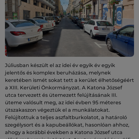
Júliusban készült el az idei év egyik év egyik
jelentős és komplex beruházása, melynek
keretében ismét sokat tett a kerület élhetőségéért
a XIII. Kerületi Önkormányzat. A Katona József
utca tervezett és ütemezett felújításának III.
üteme valósult meg, az idei évben 95 méteres
útszakaszon végeztük el a munkálatokat.
Felújítottuk a teljes aszfaltburkolatot, a határoló
szegélysort és a kapubeállókat, hasonlóan ahhoz,
ahogy a korábbi években a Katona József utca