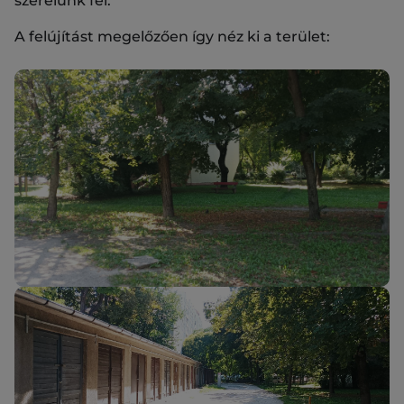
szerelünk fel.
A felújítást megelőzően így néz ki a terület: