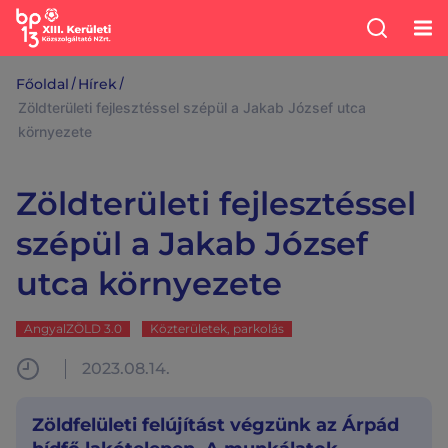
/
/
Főoldal
Hírek
Zöldterületi fejlesztéssel szépül a Jakab József utca
környezete
Zöldterületi fejlesztéssel
szépül a Jakab József
utca környezete
AngyalZÖLD 3.0
Közterületek, parkolás
2023.08.14.
Zöldfelületi felújítást végzünk az Árpád