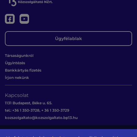
Ügyfélablak
Társaságunkról
Ügyintézés
Bankkártyás fizetés
Írjon nekünk
Kapcsolat
1131 Budapest, Béke u. 65.
tel.: +36 1 350-3728, + 36 1 350-3729
kozszolgaltato@kozszolgaltato.bp13.hu
Közérdekű
Akadálymentesítési
Oldaltérkép
Impresszum
Sajtószoba