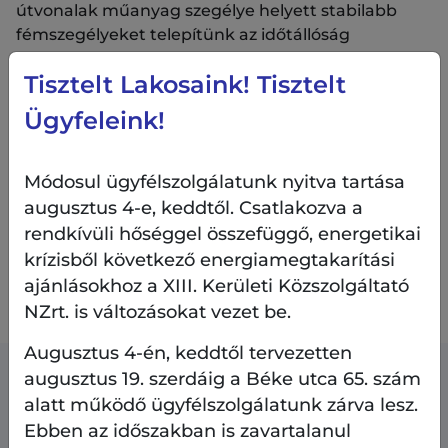
útvonalak műanyag szegélye helyett stabilabb
fémszegélyeket telepítünk az időtállóság
érdekében.
Tisztelt Lakosaink! Tisztelt
A kivitelezést ősz elején tervezzük megkezdeni.
Ügyfeleink!
Jakab József utcai park kertészeti kiviteli
Módosul ügyfélszolgálatunk nyitva tartása
terve
augusztus 4-e, keddtől. Csatlakozva a
rendkívüli hőséggel összefüggő, energetikai
krízisből következő energiamegtakarítási
Jakab József utcai park növénykiültetési
terve
ajánlásokhoz a XIII. Kerületi Közszolgáltató
NZrt. is változásokat vezet be.
Augusztus 4-én, keddtől tervezetten
augusztus 19. szerdáig a Béke utca 65. szám
Kapcsolódó tartalmak
alatt működő ügyfélszolgálatunk zárva lesz.
Ebben az időszakban is zavartalanul