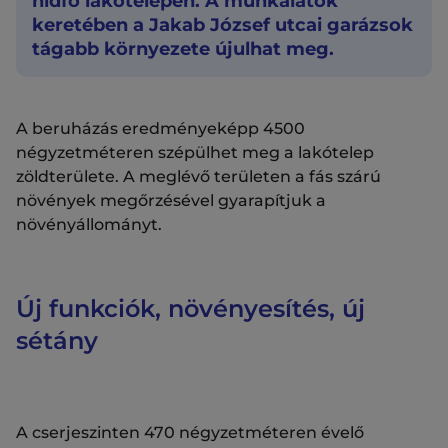
hídfő lakótelepen. A munkálatok
keretében a Jakab József utcai garázsok
tágabb környezete újulhat meg.
A beruházás eredményeképp 4500
négyzetméteren szépülhet meg a lakótelep
zöldterülete. A meglévő területen a fás szárú
növények megőrzésével gyarapítjuk a
növényállományt.
Új funkciók, növényesítés, új
sétány
A cserjeszinten 470 négyzetméteren évelő