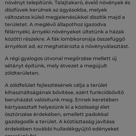
növényt telepítünk. Talajtakaró, évelő növények és
díszfüvek kerülnek az ágyásokba, melyek
változatos külső megjelenésükkel díszítik majd a
területet. A meglévő állapothoz igazodva
félárnyéki, árnyéki növényeket ültetünk a házak
közötti részekre. A fák lombkoronája összefüggő
árnyékot ad, ez meghatározta a növényválasztást.
A régi gyalogos útvonal megőrzése mellett új
sétányt építünk, mely átvezet a megújult
zöldterületen.
A zöldfelület fejlesztésének célja a terület
kihasználtságának bővítése, ezért funkcióbővítő
beruházást valósítunk meg. Ennek keretében
kártyaasztalt helyezünk ki a közösségi élet
ösztönzése érdekében, emellett padokkal
gazdagodik a terület. A köztisztaság javítása
érdekében további hulladékgyűjtő edényeket