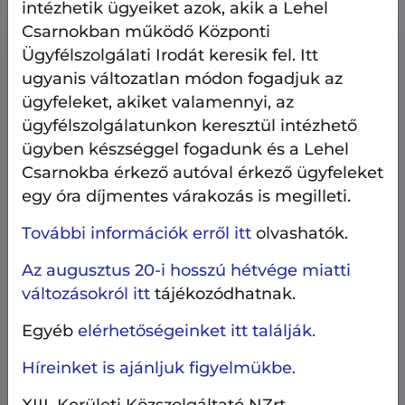
intézhetik ügyeiket azok, akik a Lehel
Csarnokban működő Központi
Ügyfélszolgálati Irodát keresik fel. Itt
ugyanis változatlan módon fogadjuk az
ügyfeleket, akiket valamennyi, az
ügyfélszolgálatunkon keresztül intézhető
ügyben készséggel fogadunk és a Lehel
Csarnokba érkező autóval érkező ügyfeleket
egy óra díjmentes várakozás is megilleti.
További információk erről itt
olvashatók.
Az augusztus 20-i hosszú hétvége miatti
változásokról itt
tájékozódhatnak.
Egyéb
elérhetőségeinket itt találják.
Ilyen volt - ilyen lett
Közterületek, parkolás
2026.08.8.
Híreinket is ajánljuk figyelmükbe.
Ilyen volt - ilyen lett a Wein János park