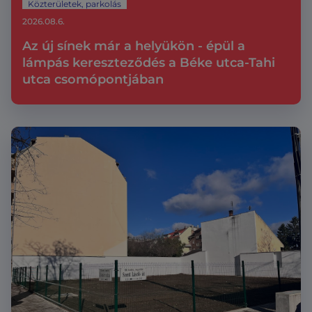
Közterületek, parkolás
2026.08.6.
Az új sínek már a helyükön - épül a
lámpás kereszteződés a Béke utca-Tahi
utca csomópontjában