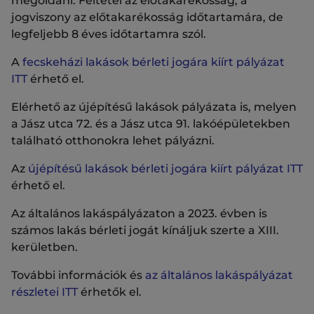
megoldani. Feltétel az előtakarékosság, a
jogviszony az előtakarékosság időtartamára, de
legfeljebb 8 éves időtartamra szól.
A
fecskeházi lakások bérleti jogára kiírt pályázat
ITT
érhető el.
Elérhető az újépítésű lakások pályázata is, melyen
a Jász utca 72. és a Jász utca 91. lakóépületekben
található otthonokra lehet pályázni.
Az
újépítésű lakások bérleti jogára kiírt pályázat ITT
érhető el.
Az általános lakáspályázaton a 2023. évben is
számos lakás bérleti jogát kínáljuk szerte a XIII.
kerületben.
További információk és
az általános lakáspályázat
részletei ITT
érhetők el.