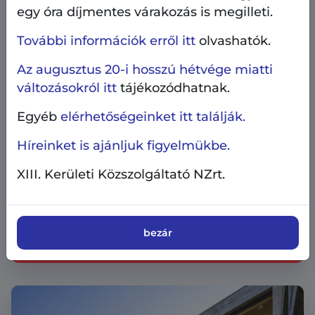
egy óra díjmentes várakozás is megilleti.
További információk erről itt
olvashatók.
Az augusztus 20-i hosszú hétvége miatti
változásokról itt
tájékozódhatnak.
Egyéb
elérhetőségeinket itt találják.
Híreinket is ajánljuk figyelmükbe.
XIII. Kerületi Közszolgáltató NZrt.
Ingatlangazdálkodás
Pályázati hírek
2026.07.6.
Megtekinthetők a nyári
bezár
lakáspályázatokon meghirdetett lakások