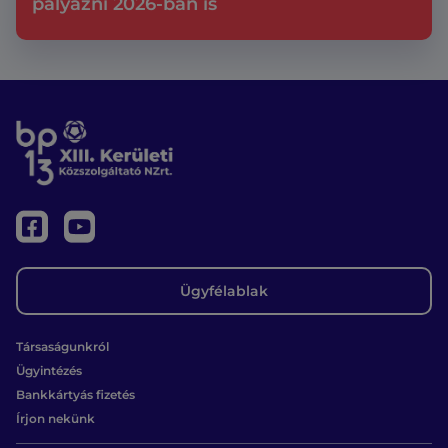
pályázni 2026-ban is
Ügyfélablak
Társaságunkról
Ügyintézés
Bankkártyás fizetés
Írjon nekünk