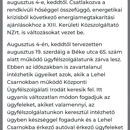
augusztus 4-e, keddtől. Csatlakozva a
rendkívüli hőséggel összefüggő, energetikai
krízisből következő energiamegtakarítási
ajánlásokhoz a XIII. Kerületi Közszolgáltató
NZrt. is változásokat vezet be.
Augusztus 4-én, keddtől tervezetten
augusztus 19. szerdáig a Béke utca 65. szám
Ingatlangazdálkodás
alatt működő ügyfélszolgálatunk zárva lesz.
2026.08.7.
Ebben az időszakban is zavartalanul
intézhetik ügyeiket azok, akik a Lehel
Bérbe vehető üzlethelyiségek - 2026.
augusztus 7.
Csarnokban működő Központi
Ügyfélszolgálati Irodát keresik fel. Itt
ugyanis változatlan módon fogadjuk az
ügyfeleket, akiket valamennyi, az
ügyfélszolgálatunkon keresztül intézhető
ügyben készséggel fogadunk és a Lehel
Csarnokba érkező autóval érkező ügyfeleket