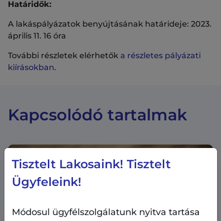
Határidők:
A lakáspályázatok benyújtásának határideje: 2023.
április 11. 16 óra
További részletek elérhetők
a részletes pályázati
kiírásokban.
Kapcsolódó tartalmak
Tisztelt Lakosaink! Tisztelt
Ügyfeleink!
Módosul ügyfélszolgálatunk nyitva tartása