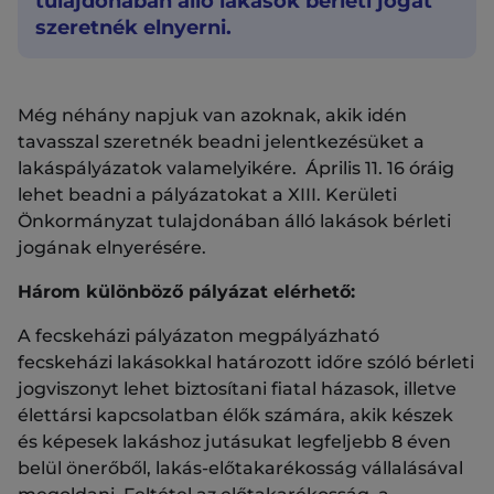
tulajdonában álló lakások bérleti jogát
szeretnék elnyerni.
Még néhány napjuk van azoknak, akik idén
tavasszal szeretnék beadni jelentkezésüket a
lakáspályázatok valamelyikére. Április 11. 16 óráig
lehet beadni a pályázatokat a XIII. Kerületi
Önkormányzat tulajdonában álló lakások bérleti
jogának elnyerésére.
Három különböző pályázat elérhető:
A fecskeházi pályázaton megpályázható
fecskeházi lakásokkal határozott időre szóló bérleti
jogviszonyt lehet biztosítani fiatal házasok, illetve
élettársi kapcsolatban élők számára, akik készek
és képesek lakáshoz jutásukat legfeljebb 8 éven
belül önerőből, lakás-előtakarékosság vállalásával