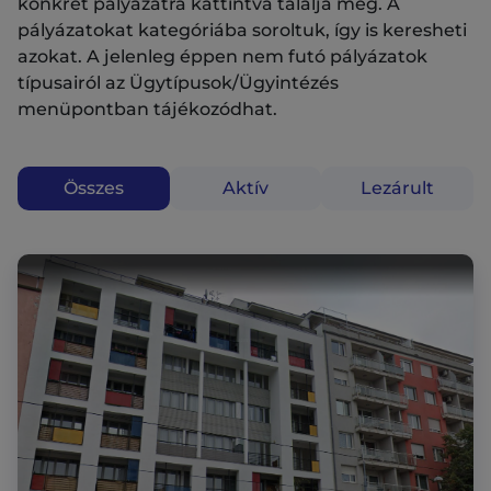
konkrét pályázatra kattintva találja meg. A
pályázatokat kategóriába soroltuk, így is keresheti
azokat. A jelenleg éppen nem futó pályázatok
típusairól az Ügytípusok/Ügyintézés
menüpontban tájékozódhat.
Összes
Aktív
Lezárult