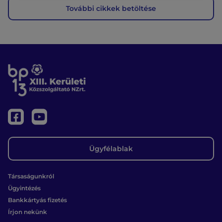
További cikkek betöltése
Ügyfélablak
Társaságunkról
Ügyintézés
Bankkártyás fizetés
Írjon nekünk