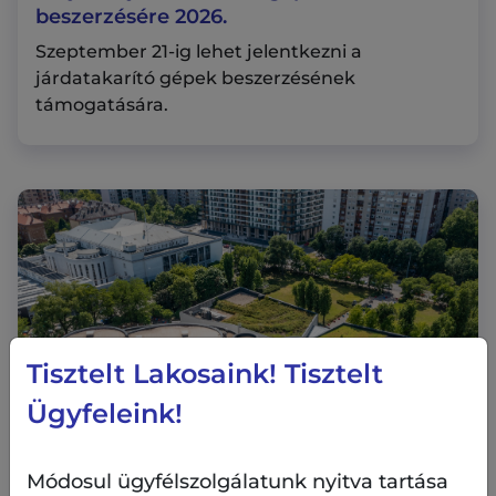
beszerzésére 2026.
Szeptember 21-ig lehet jelentkezni a
járdatakarító gépek beszerzésének
támogatására.
Tisztelt Lakosaink! Tisztelt
Ügyfeleink!
Módosul ügyfélszolgálatunk nyitva tartása