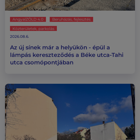
AngyalZÖLD 4.0
Beruházás, fejlesztés
Közterületek, parkolás
2026.08.6.
Az új sínek már a helyükön - épül a
lámpás kereszteződés a Béke utca-Tahi
utca csomópontjában