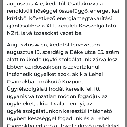
augusztus 4-e, keddtől. Csatlakozva a
rendkívüli hőséggel összefüggő, energetikai
krízisből következő energiamegtakarítási
Üzemeltetés
ajánlásokhoz a XIII. Kerületi Közszolgáltató
2026.06.10.
NZrt. is változásokat vezet be.
Pályázat a RaM – Radnóti Miklós
Augusztus 4-én, keddtől tervezetten
Művelődési Központ 2027. évi
augusztus 19. szerdáig a Béke utca 65. szám
programjaira
alatt működő ügyfélszolgálatunk zárva lesz.
A RaM - Radnóti Miklós Művelődési Központ
Ebben az időszakban is zavartalanul
2027. évi programjaira vonatkozóan pályázatot
intézhetik ügyeiket azok, akik a Lehel
hirdetünk.
Csarnokban működő Központi
Ügyfélszolgálati Irodát keresik fel. Itt
ugyanis változatlan módon fogadjuk az
ügyfeleket, akiket valamennyi, az
További pályázatok
ügyfélszolgálatunkon keresztül intézhető
ügyben készséggel fogadunk és a Lehel
Csarnokba érkező autóval érkező ügyfeleket