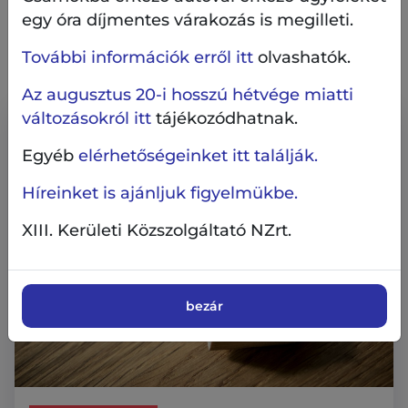
egy óra díjmentes várakozás is megilleti.
Ez is érdekelheti
További információk erről itt
olvashatók.
Az augusztus 20-i hosszú hétvége miatti
változásokról itt
tájékozódhatnak.
Egyéb
elérhetőségeinket itt találják.
Híreinket is ajánljuk figyelmükbe.
XIII. Kerületi Közszolgáltató NZrt.
bezár