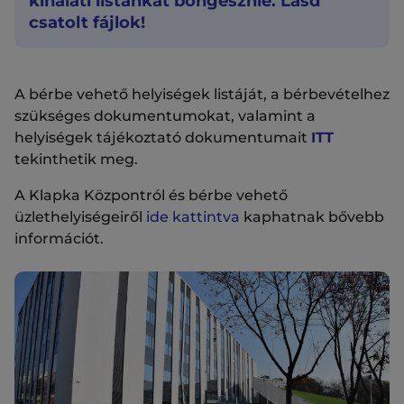
kínálati listánkat böngésznie. Lásd
csatolt fájlok!
A bérbe vehető helyiségek listáját, a bérbevételhez
szükséges dokumentumokat, valamint a
helyiségek tájékoztató dokumentumait
ITT
tekinthetik meg.
A Klapka Központról és bérbe vehető
üzlethelyiségeiről
ide kattintva
kaphatnak bővebb
információt.