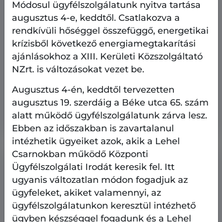
Módosul ügyfélszolgálatunk nyitva tartása
augusztus 4-e, keddtől. Csatlakozva a
rendkívüli hőséggel összefüggő, energetikai
krízisből következő energiamegtakarítási
ajánlásokhoz a XIII. Kerületi Közszolgáltató
Ingatlangazdálkodás
Pályázati hírek
NZrt. is változásokat vezet be.
2026.07.6.
Augusztus 4-én, keddtől tervezetten
Megtekinthetők a nyári
augusztus 19. szerdáig a Béke utca 65. szám
lakáspályázatokon meghirdetett lakások
alatt működő ügyfélszolgálatunk zárva lesz.
Ebben az időszakban is zavartalanul
intézhetik ügyeiket azok, akik a Lehel
Csarnokban működő Központi
Ügyfélszolgálati Irodát keresik fel. Itt
ugyanis változatlan módon fogadjuk az
ügyfeleket, akiket valamennyi, az
ügyfélszolgálatunkon keresztül intézhető
ügyben készséggel fogadunk és a Lehel