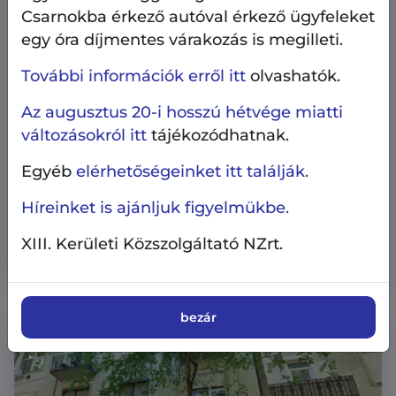
Csarnokba érkező autóval érkező ügyfeleket
egy óra díjmentes várakozás is megilleti.
További információk erről itt
olvashatók.
Az augusztus 20-i hosszú hétvége miatti
változásokról itt
tájékozódhatnak.
Egyéb
elérhetőségeinket itt találják.
Ingatlangazdálkodás
Pályázati hírek
2026.06.22.
Híreinket is ajánljuk figyelmükbe.
Megjelentek a 2026. évi nyári
XIII. Kerületi Közszolgáltató NZrt.
lakáspályázatok - már lehet pályázni
bezár