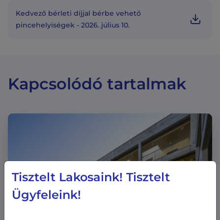
Kedvező bérleti díjjal bérbe vehető
pincehelyiségek - 2026. július 10.
Kapcsolódó tartalmak
Tisztelt Lakosaink! Tisztelt
Ügyfeleink!