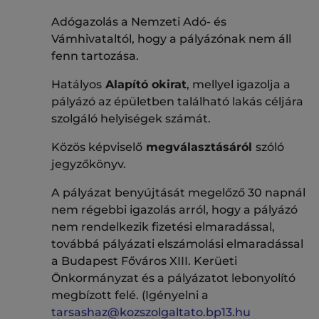
Adógazolás a Nemzeti Adó- és
Vámhivataltól, hogy a pályázónak nem áll
fenn tartozása.
Hatályos
Alapító okirat
, mellyel igazolja a
pályázó az épületben található lakás céljára
szolgáló helyiségek számát.
Közös képviselő
megválasztásáról
szóló
jegyzőkönyv.
A pályázat benyújtását megelőző 30 napnál
nem régebbi igazolás arról, hogy a pályázó
nem rendelkezik fizetési elmaradással,
továbbá pályázati elszámolási elmaradással
a Budapest Főváros XIII. Kerüeti
Önkormányzat és a pályázatot lebonyolító
megbízott felé. (Igényelni a
tarsashaz@kozszolgaltato.bp13.hu