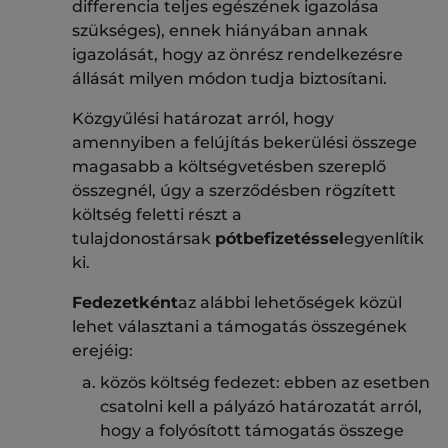
differencia teljes egészének igazolása
szükséges), ennek hiányában annak
igazolását, hogy az önrész rendelkezésre
állását milyen módon tudja biztosítani.
Közgyűlési határozat arról, hogy
amennyiben a felújítás bekerülési összege
magasabb a költségvetésben szereplő
összegnél, úgy a szerződésben rögzített
költség feletti részt a
tulajdonostársak
pótbefizetéssel
egyenlítik
ki.
Fedezetként
az alábbi lehetőségek közül
lehet választani a támogatás összegének
erejéig:
közös költség fedezet: ebben az esetben
csatolni kell a pályázó határozatát arról,
hogy a folyósított támogatás összege