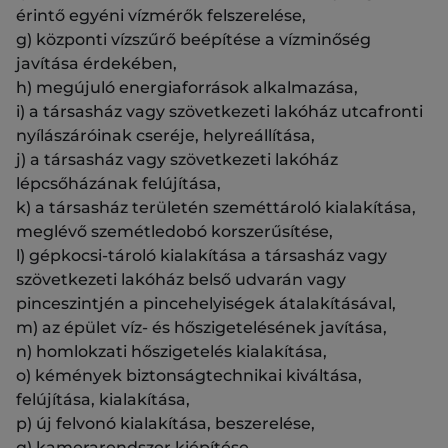
érintő egyéni vízmérők felszerelése,
g) központi vízszűrő beépítése a vízminőség
javítása érdekében,
h) megújuló energiaforrások alkalmazása,
i) a társasház vagy szövetkezeti lakóház utcafronti
nyílászáróinak cseréje, helyreállítása,
j) a társasház vagy szövetkezeti lakóház
lépcsőházának felújítása,
k) a társasház területén szeméttároló kialakítása,
meglévő szemétledobó korszerűsítése,
l) gépkocsi-tároló kialakítása a társasház vagy
szövetkezeti lakóház belső udvarán vagy
pinceszintjén a pincehelyiségek átalakításával,
m) az épület víz- és hőszigetelésének javítása,
n) homlokzati hőszigetelés kialakítása,
o) kémények biztonságtechnikai kiváltása,
felújítása, kialakítása,
p) új felvonó kialakítása, beszerelése,
q) kamerarendszer kiépítése,