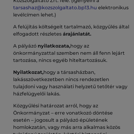
Közszolgáltató Zrt. felé. (Igényelni a
tarsashaz@kozszolgaltato.bp13.hu
elektronikus
levélcímen lehet.)
A felújítás költségeit tartalmazó, közgyűlés által
elfogadott részletes
árajánlatát.
A pályázó
nyilatkozata,
hogy az
önkormányzattal szemben nem áll fenn lejárt
tartozása, nincs egyéb hiteltartozásuk.
Nyilatkozat,
hogy a társasházban,
lakásszövetkezetben nincs rendezetlen
tulajdoni vagy használati helyzetű tetőtér vagy
házfelügyelői lakás.
Közgyűlési határozat arról, hogy az
Önkormányzat – erre vonatkozó döntése
esetén – jogosult a pályázó épületének
homlokzatán, vagy más arra alkalmas közös