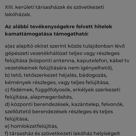
XIII. kerületi társasházak és szövetkezeti
lakóházak.
Az alábbi tevékenységekre felvett hitelek
kamattámogatása támogatható:
a)az alapító okirat szerint közös tulajdonban lévő
gépészeti vezetékhálózat teljes vagy részleges
felújítása (központi antenna, kaputelefon, kábel tv
vezetékeinek felújítására nem igényelhető),
b) tető, tetőszerkezet héjalás, bádogozás,
kémények részleges, vagy teljes felújítása,
c) födémek, függőfolyosók, erkélyek szerkezeti
felújítása, alapmegerősítés,
d) központi berendezések, kazántelep, felvonók,
szellőztető berendezések részleges és teljes
felújítása,
e) homlokzatfelújítás,
f) társasház és szövetkezeti lakóház helyiségeit