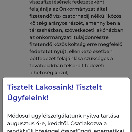
visszafizetésének fedezeteként
felajánlja az Önkormányzat által
fizetendő víz- csatornadíj nélküli közös
költség arányos részét, amennyiben a
társasházban, szövetkezeti lakóházban
az önkormányzati tulajdonrészre
fizetendő közös költség erre megfelelő
fedezetet nyújt, ellenkező esetben
pótfedezet felajánlása szükséges a
továbbiakban felsorolt fedezeti
lehetőség közül,
azonnali beszedési megbízás fedezet: a
Tisztelt Lakosaink! Tisztelt
támogatás havi törlesztőrészlete
Ügyfeleink!
legalább háromszorosának megfelelő
összegű azonnali beszedési megbízás
fedezet esetén csatolni kell a pályázó
Módosul ügyfélszolgálatunk nyitva tartása
erre vonatkozó határozatát,
augusztus 4-e, keddtől. Csatlakozva a
rendkívüli hőséggel összefüggő, energetikai
ingó jelzálogjog vagy a pályázót