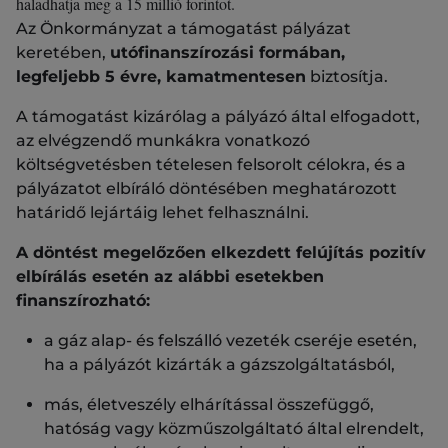
haladhatja meg a 15 millió forintot.
Az Önkormányzat a támogatást pályázat
keretében,
utófinanszírozási formában,
legfeljebb 5 évre, kamatmentesen
biztosítja.
A támogatást kizárólag a pályázó által elfogadott,
az elvégzendő munkákra vonatkozó
költségvetésben tételesen felsorolt célokra, és a
pályázatot elbíráló döntésében meghatározott
határidő lejártáig lehet felhasználni.
A döntést megelőzően elkezdett felújítás pozitív
elbírálás esetén az alábbi esetekben
finanszírozható:
a gáz alap- és felszálló vezeték cseréje esetén,
ha a pályázót kizárták a gázszolgáltatásból,
más, életveszély elhárítással összefüggő,
hatóság vagy közműszolgáltató által elrendelt,