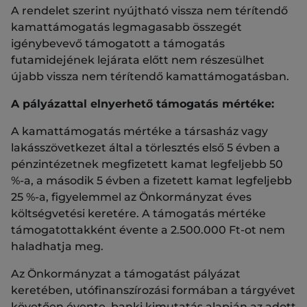
A rendelet szerint nyújtható vissza nem térítendő
kamattámogatás legmagasabb összegét
igénybevevő támogatott a támogatás
futamidejének lejárata előtt nem részesülhet
újabb vissza nem térítendő kamattámogatásban.
A pályázattal elnyerhető támogatás mértéke:
A kamattámogatás mértéke a társasház vagy
lakásszövetkezet által a törlesztés első 5 évben a
pénzintézetnek megfizetett kamat legfeljebb 50
%-a, a második 5 évben a fizetett kamat legfeljebb
25 %-a, figyelemmel az Önkormányzat éves
költségvetési keretére. A támogatás mértéke
támogatottakként évente a 2.500.000 Ft-ot nem
haladhatja meg.
Az Önkormányzat a támogatást pályázat
keretében, utófinanszírozási formában a tárgyévet
követően évente, banki kimutatás alapján az adott