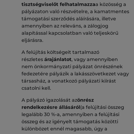
tisztségviselőt felhatalmazza
a közösség a
pályázaton való részvételre, a kamatmentes
támogatási szerződés aláírására, illetve
amennyiben az releváns, a zálogjog
alapítással kapcsolatban való teljeskörű
eljárásra.
A felújítás költségeit tartalmazó
részletes
árajánlatot
, vagy amennyiben
nem önkormányzati pályázat önrészének
fedezetére pályázik a lakásszövetkezet vagy
társasház, a vonatkozó pályázati kiírást
csatolni kell.
A pályázó igazolását az
önrész
rendelkezésre állásáról
(a felújítási összeg
legalább 30 %-a, amennyiben a felújítási
összeg és az igényelt támogatás közötti
különbözet ennél magasabb, úgy a