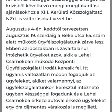
krízisből következő energiamegtakarítási
megillető jogon vagy követelésen
alapuló zálogjog fedezet: ebben az
ajánlásokhoz a XIII. Kerületi Közszolgáltató
esetben csatolni kell a pályázó
NZrt. is változásokat vezet be.
határozatát arról, hogy mely ingóságára
Augusztus 4-én, keddtől tervezetten
vonatkozóan ajánlja fel jelzálogjog
augusztus 19. szerdáig a Béke utca 65. szám
alapítását, vagy mely jogon, követelésen
ajánlja fel zálogjog alapítását, és
alatt működő ügyfélszolgálatunk zárva lesz.
mekkora összegben. Egyúttal csatolni
Ebben az időszakban is zavartalanul
kell a jog vagy követelés fennállását
intézhetik ügyeiket azok, akik a Lehel
igazoló dokumentumot is,
Csarnokban működő Központi
Ügyfélszolgálati Irodát keresik fel. Itt
jelzálogjog fedezet: ebben az esetben
ugyanis változatlan módon fogadjuk az
csatolni kell a pályázó hozzájárulását
ügyfeleket, akiket valamennyi, az
közgyűlési határozat formájában, hogy
ügyfélszolgálatunkon keresztül intézhető
az Önkormányzat a támogatás
mértékéig az egyes tulajdonokra a
ügyben készséggel fogadunk és a Lehel
tulajdoni hányad arányában vagy az
Csarnokba érkező autóval érkező ügyfeleket
ingatlan-nyilvántartásban önálló
egy óra díjmentes várakozás is megilleti.
ingatlanként nyilvántartott helyiségre