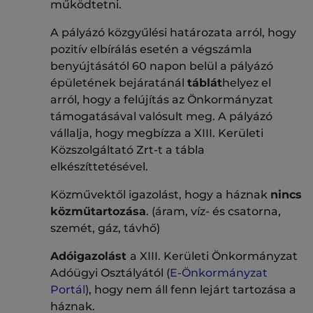
működtetni.
A pályázó közgyűlési határozata arról, hogy
pozitív elbírálás esetén a végszámla
benyújtásától 60 napon belül a pályázó
épületének bejáratánál
táblát
helyez el
arról, hogy a felújítás az Önkormányzat
támogatásával valósult meg. A pályázó
vállalja, hogy megbízza a XIII. Kerületi
Közszolgáltató Zrt-t a tábla
elkészíttetésével.
Közművektől igazolást, hogy a háznak
nincs
közműtartozása
. (áram, víz- és csatorna,
szemét, gáz, távhő)
Adóigazolást
a XIII. Kerületi Önkormányzat
Adóügyi Osztályától (
E-Önkormányzat
Portál
), hogy nem áll fenn lejárt tartozása a
háznak.