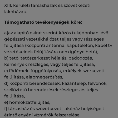
XIII. kerületi társasházak és szövetkezeti
lakóházak.
Támogatható tevékenységek köre:
a)az alapító okirat szerint közös tulajdonban lévő
gépészeti vezetékhálózat teljes vagy részleges
felújítása (központi antenna, kaputelefon, kábel tv
vezetékeinek felújítására nem igényelhető),
b) tető, tetőszerkezet héjalás, bádogozás,
kémények részleges, vagy teljes felújítása,
c) födémek, függőfolyosók, erkélyek szerkezeti
felújítása, alapmegerősítés,
d) központi berendezések, kazántelep, felvonók,
szellőztető berendezések részleges és teljes
felújítása,
e) homlokzatfelújítás,
f) társasház és szövetkezeti lakóház helyiségeit
érintő egyéni vízmérők felszerelése,