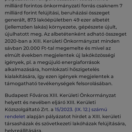
milliárd forintos önkormányzati forrás csaknem 7
milliárd forint felújítási, beruházási összeget
generált, 873 lakóépületben 49 ezer albetét
(jellemzően lakás) környezete, gépészete újult,
újulhatott meg. Az albetétenként adható összeget
2020-ban a XIII. Kerületi Önkormányzat minden
sávban 20.000 Ft-tal megemelte és mivel az
elmúlt években megjelentek új lakóközösségi
igények, pl. a megújuló energiaforrások
alkalmazására, homlokzati hőszigetelés
kialakítására, így ezen igények megjelentek a
támogatható tevékenységek felsorolásában.
Budapest Főváros XIII. Kerületi Önkormányzat
helyett és nevében eljáró XIII. Kerületi
Közszolgáltató Zrt. a
15/2023. (IX. 12.) számú
rendelet
alapján pályázatot hirdet a XIII. kerületi
társasházak és szövetkezeti lakóházak felújítására,
helyreállítására.