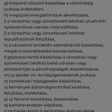
g) központi vízszűrő beépítése a vízminőség
javítása érdekében,
h) megújuló energiaforrások alkalmazása,
i) a társasház vagy szövetkezeti lakóház utcafronti
nyílászáróinak cseréje, helyreállítása,
j) a társasház vagy szövetkezeti lakóház
lépcsőházának felújítása,
k) a társasház területén szeméttároló kialakítása,
meglévő szemétledobó korszerűsítése,
l) gépkocsi-tároló kialakítása a társasház vagy
szövetkezeti lakóház belső udvarán vagy
pinceszintjén a pincehelyiségek átalakításával,
m) az épület víz- és hőszigetelésének javítása,
n) homlokzati hőszigetelés kialakítása,
o) kémények biztonságtechnikai kiváltása,
felújítása, kialakítása,
p) új felvonó kialakítása, beszerelése,
q) kamerarendszer kiépítése,
r) osztatlan közös tulajdonban lévő területek