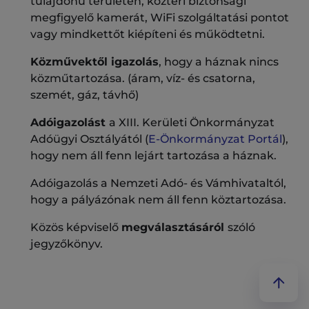
tulajdonú területén, köztéri biztonsági
megfigyelő kamerát, WiFi szolgáltatási pontot
vagy mindkettőt kiépíteni és működtetni.
Közművektől igazolás
, hogy a háznak nincs
közműtartozása. (áram, víz- és csatorna,
szemét, gáz, távhő)
Adóigazolást
a XIII. Kerületi Önkormányzat
Adóügyi Osztályától (
E-Önkormányzat Portál
),
hogy nem áll fenn lejárt tartozása a háznak.
Adóigazolás a Nemzeti Adó- és Vámhivataltól,
hogy a pályázónak nem áll fenn köztartozása.
Közös képviselő
megválasztásáról
szóló
jegyzőkönyv.