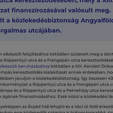
tca kereszteződésében, mely a XIII.
t finanszírozásával valósult meg. 
lt a közlekedésbiztonság Angyalföl
orgalmas utcájában.
 elkészült felújításához kötődően született meg a dön
 a Röppentyű utca és a Frangepán utca kereszteződés
 elkészült beruházásához
kötődően a XIII. Kerületi Önko
lámpás kereszteződés kialakítását annak érdekében, h
sben javuljon a közlekedésbiztonság. Így összesen 43 mi
ti Önkormányzat a Röppentyű utca és a Frangepán utca
 lámpa és a Röppentyű utca és a Petneházy utca keres
 ágának finanszírozásához. Ezek közül a közlekedési lá
képpen az Árpád hídi lehajtó és a Váci út felől érkező
irányban erre közlekedők számára is biztonságosabbá, sz