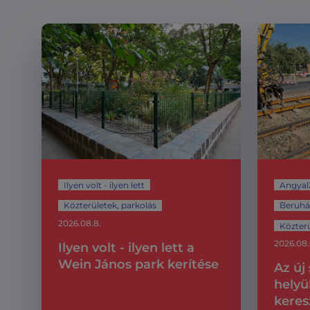
Ilyen volt - ilyen lett
Angyal
Közterületek, parkolás
Beruház
2026.08.8.
Közterü
2026.08.
Ilyen volt - ilyen lett a
Wein János park kerítése
Az új
helyü
keres