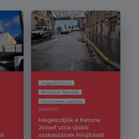
AngyalZÖLD 4.0
Beruházás, fejlesztés
Közterületek, parkolás
2026.07.31.
Megkezdjük a Katona
József utca újabb
és
szakaszának felújítását