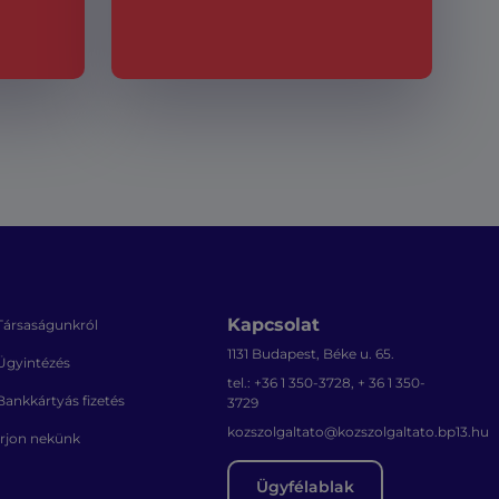
Kapcsolat
Társaságunkról
1131 Budapest, Béke u. 65.
Ügyintézés
tel.: +36 1 350-3728, + 36 1 350-
Bankkártyás fizetés
3729
kozszolgaltato@kozszolgaltato.bp13.hu
Írjon nekünk
Ügyfélablak