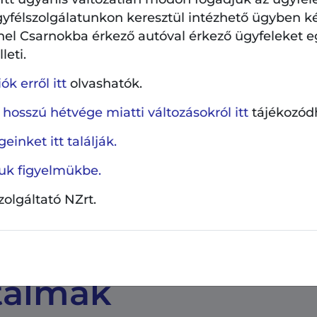
jítás
gyfélszolgálatunkon keresztül intézhető ügyben k
hel Csarnokba érkező autóval érkező ügyfeleket e
ításával teljes körűvé vált a Pap Károly utca és a Gönc
leti.
keretében idén a Röppentyű utcán
850 méter hosszan te
k erről itt
olvashatók.
ot,
egyúttal a burkolatfestések is megújultak.
 hosszú hétvége miatti változásokról itt
tájékozód
t a Röppentyű utca.
einket itt találják.
ljuk figyelmükbe.
rmányzat AngyalZÖLD 3.0 stratégiájáról
ITT olvashat
tová
szolgáltató NZrt.
le, kérdése van,
itt megteheti
.
talmak