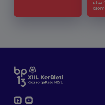
utca-
csom