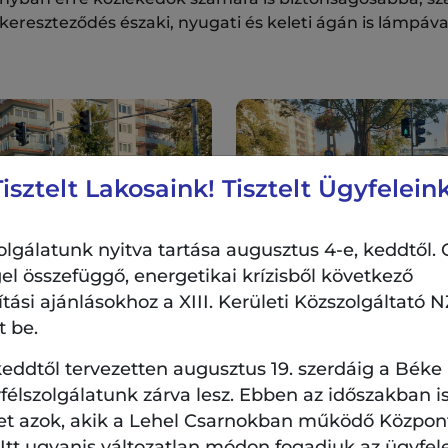
kereszteződés északi, nyugati és keleti ágán is lámpáv
Tisztelt Lakosaink! Tisztelt Ügyfeleink
lgálatunk nyitva tartása augusztus 4-e, keddtől. 
el összefüggő, energetikai krízisből következő
si ajánlásokhoz a XIII. Kerületi Közszolgáltató NZ
t be.
eddtől tervezetten augusztus 19. szerdáig a Béke
ivitelezése
a Röppentyű utca felújításához
igazítva tö
élszolgálatunk zárva lesz. Ebben az időszakban is
 utcai távhőrekonstrukciós munkálatok elkészültét kö
et azok, akik a Lehel Csarnokban működő Központi
r 17-e óta üzemel az új lámpa.
. Itt ugyanis változatlan módon fogadjuk az ügyfel