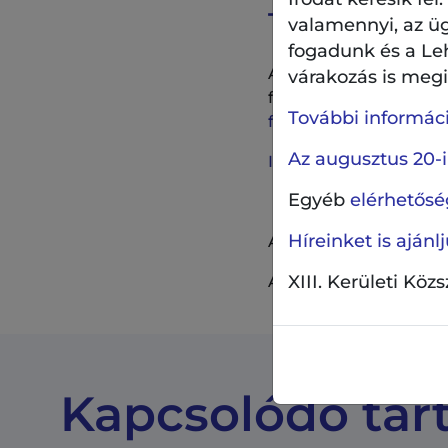
Teljes körű felú
valamennyi, az ü
fogadunk és a Le
A Röppentyű utca felúj
várakozás is megil
felújítása, melynek 
További információ
felújították a burkolat
Az augusztus 20-i
Ilyen volt és ilyen let
Egyéb
elérhetőség
Híreinket is aján
A XIII. Kerületi Önko
XIII. Kerületi Köz
Amennyiben észrevéte
Kapcsolódó tar