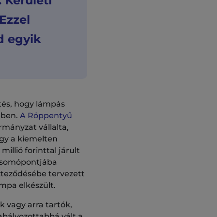
 Kerületi
Ezzel
d egyik
tés, hogy lámpás
ében.
A Röppentyű
rmányzat vállalta,
ogy a kiemelten
llió forinttal járult
 csomópontjába
zteződésébe tervezett
mpa elkészült.
k vagy arra tartók,
abályozottabbá vált a