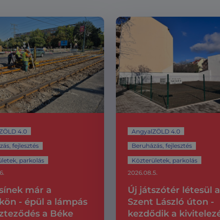
ZÖLD 4.0
AngyalZÖLD 4.0
ás, fejlesztés
Beruházás, fejlesztés
letek, parkolás
Közterületek, parkolás
6.
2026.08.5.
 sínek már a
Új játszótér létesül a
kön - épül a lámpás
Szent László úton -
zteződés a Béke
kezdődik a kivitelez