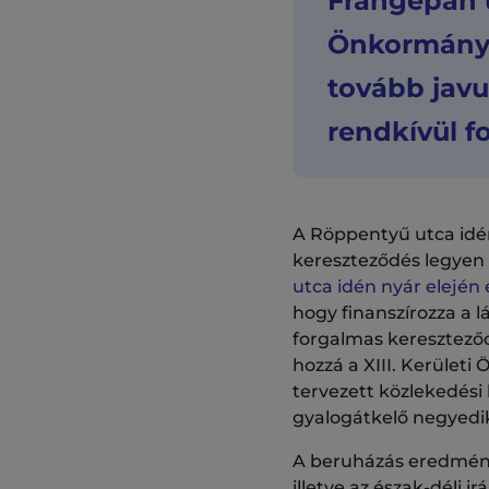
Frangepán u
Önkormányza
tovább javu
rendkívül f
A Röppentyű utca idén
kereszteződés legyen
utca idén nyár elején
hogy finanszírozza a 
forgalmas kereszteződé
hozzá a XIII. Kerüle
tervezett közlekedési
gyalogátkelő negyedik
A beruházás eredménye
illetve az észak-déli 