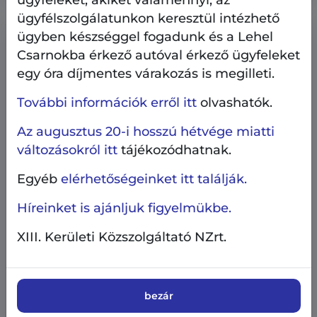
ügyfeleket, akiket valamennyi, az
ügyfélszolgálatunkon keresztül intézhető
ügyben készséggel fogadunk és a Lehel
Csarnokba érkező autóval érkező ügyfeleket
egy óra díjmentes várakozás is megilleti.
További információk erről itt
olvashatók.
Az augusztus 20-i hosszú hétvége miatti
változásokról itt
tájékozódhatnak.
Egyéb
elérhetőségeinket itt találják.
Híreinket is ajánljuk figyelmükbe.
XIII. Kerületi Közszolgáltató NZrt.
AngyalZÖLD 4.0
Beruházás, fejlesztés
Közterületek, parkolás
bezár
2026.08.5.