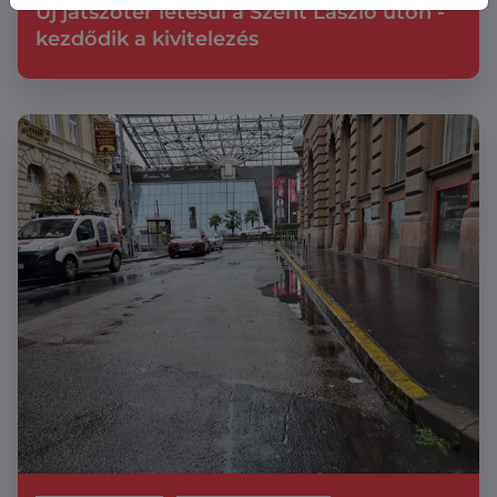
Új játszótér létesül a Szent László úton -
kezdődik a kivitelezés