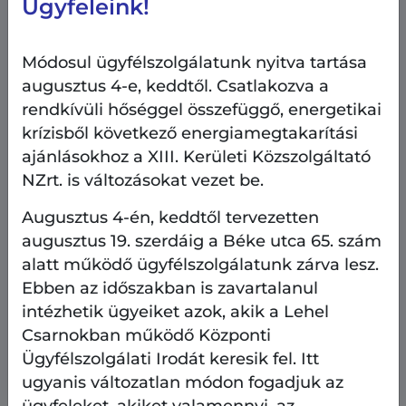
Ügyfeleink!
Módosul ügyfélszolgálatunk nyitva tartása
augusztus 4-e, keddtől. Csatlakozva a
rendkívüli hőséggel összefüggő, energetikai
krízisből következő energiamegtakarítási
ajánlásokhoz a XIII. Kerületi Közszolgáltató
NZrt. is változásokat vezet be.
Augusztus 4-én, keddtől tervezetten
AngyalZÖLD 4.0
Beruházás, fejlesztés
augusztus 19. szerdáig a Béke utca 65. szám
Közterületek, parkolás
alatt működő ügyfélszolgálatunk zárva lesz.
2026.08.6.
Ebben az időszakban is zavartalanul
intézhetik ügyeiket azok, akik a Lehel
Az új sínek már a helyükön - épül a
Csarnokban működő Központi
lámpás kereszteződés a Béke utca-Tahi
Ügyfélszolgálati Irodát keresik fel. Itt
utca csomópontjában
ugyanis változatlan módon fogadjuk az