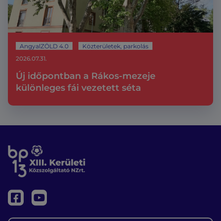
AngyalZÖLD 4.0
Közterületek, parkolás
2026.07.31.
Új időpontban a Rákos-mezeje
különleges fái vezetett séta