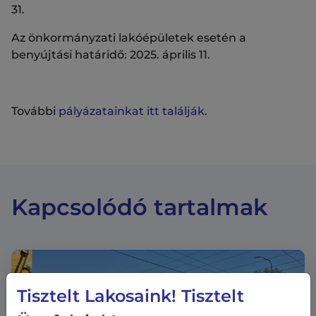
31.
Az önkormányzati lakóépületek esetén a
benyújtási határidő: 2025. április 11.
További
pályázatainkat itt találják.
Kapcsolódó tartalmak
Tisztelt Lakosaink! Tisztelt