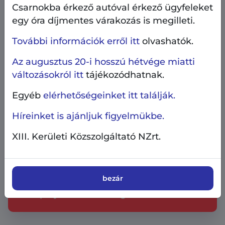
Csarnokba érkező autóval érkező ügyfeleket
egy óra díjmentes várakozás is megilleti.
További információk erről itt
olvashatók.
Az augusztus 20-i hosszú hétvége miatti
változásokról itt
tájékozódhatnak.
Egyéb
elérhetőségeinket itt találják.
Híreinket is ajánljuk figyelmükbe.
XIII. Kerületi Közszolgáltató NZrt.
Ingatlangazdálkodás
Pályázati hírek
2026.07.6.
bezár
Megtekinthetők a nyári
lakáspályázatokon meghirdetett lakások