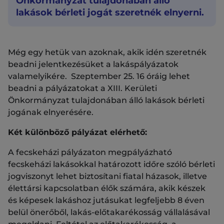
Önkormányzat tulajdonában álló
lakások bérleti jogát szeretnék elnyerni.
Még egy hetük van azoknak, akik idén szeretnék
beadni jelentkezésüket a lakáspályázatok
valamelyikére. Szeptember 25. 16 óráig lehet
beadni a pályázatokat a XIII. Kerületi
Önkormányzat tulajdonában álló lakások bérleti
jogának elnyerésére.
Két különböző pályázat elérhető:
A fecskeházi pályázaton megpályázható
fecskeházi lakásokkal határozott időre szóló bérleti
jogviszonyt lehet biztosítani fiatal házasok, illetve
élettársi kapcsolatban élők számára, akik készek
és képesek lakáshoz jutásukat legfeljebb 8 éven
belül önerőből, lakás-előtakarékosság vállalásával