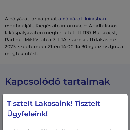
A pályázati anyagokat
a pályázati kiírásban
megtalálják. Kiegészítő információ: Az általános
lakáspályázaton meghirdetetett 1137 Budapest,
Radnóti Miklós utca 7. I. 1A. szám alatti lakáshoz
2023. szeptember 21-én 14:00-14:30-ig biztosítjuk a
megtekintést.
Kapcsolódó tartalmak
Tisztelt Lakosaink! Tisztelt
Ügyfeleink!