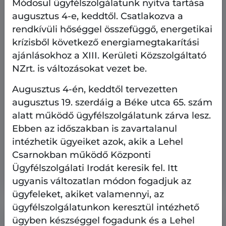
Módosul ügyfélszolgálatunk nyitva tartása
augusztus 4-e, keddtől. Csatlakozva a
rendkívüli hőséggel összefüggő, energetikai
krízisből következő energiamegtakarítási
ajánlásokhoz a XIII. Kerületi Közszolgáltató
NZrt. is változásokat vezet be.
Augusztus 4-én, keddtől tervezetten
augusztus 19. szerdáig a Béke utca 65. szám
alatt működő ügyfélszolgálatunk zárva lesz.
Ingatlangazdálkodás
Ebben az időszakban is zavartalanul
2026.08.7.
intézhetik ügyeiket azok, akik a Lehel
Bérbe vehető üzlethelyiségek - 2026.
Csarnokban működő Központi
augusztus 7.
Ügyfélszolgálati Irodát keresik fel. Itt
ugyanis változatlan módon fogadjuk az
ügyfeleket, akiket valamennyi, az
ügyfélszolgálatunkon keresztül intézhető
ügyben készséggel fogadunk és a Lehel