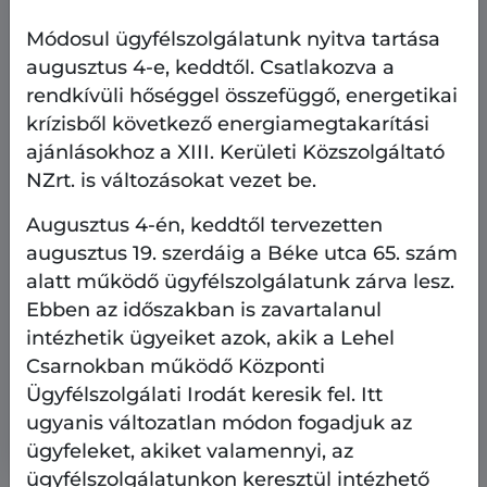
Módosul ügyfélszolgálatunk nyitva tartása
augusztus 4-e, keddtől. Csatlakozva a
rendkívüli hőséggel összefüggő, energetikai
krízisből következő energiamegtakarítási
ajánlásokhoz a XIII. Kerületi Közszolgáltató
NZrt. is változásokat vezet be.
Augusztus 4-én, keddtől tervezetten
augusztus 19. szerdáig a Béke utca 65. szám
alatt működő ügyfélszolgálatunk zárva lesz.
Ebben az időszakban is zavartalanul
Ingatlangazdálkodás
intézhetik ügyeiket azok, akik a Lehel
2026.08.7.
Csarnokban működő Központi
Ügyfélszolgálati Irodát keresik fel. Itt
Bérbe vehető üzlethelyiségek - 2026.
augusztus 7.
ugyanis változatlan módon fogadjuk az
ügyfeleket, akiket valamennyi, az
ügyfélszolgálatunkon keresztül intézhető