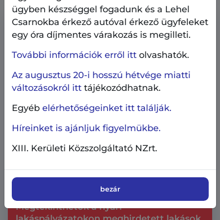
ügyben készséggel fogadunk és a Lehel
Csarnokba érkező autóval érkező ügyfeleket
egy óra díjmentes várakozás is megilleti.
További információk erről itt
olvashatók.
Az augusztus 20-i hosszú hétvége miatti
változásokról itt
tájékozódhatnak.
Egyéb
elérhetőségeinket itt találják.
Híreinket is ajánljuk figyelmükbe.
XIII. Kerületi Közszolgáltató NZrt.
Ingatlangazdálkodás
Pályázati hírek
bezár
2026.07.6.
Megtekinthetők a nyári
lakáspályázatokon meghirdetett lakások