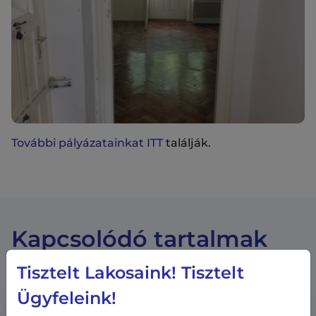
További pályázatainkat ITT
találják.
Kapcsolódó tartalmak
Tisztelt Lakosaink! Tisztelt
Ügyfeleink!