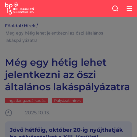
/
/
Főoldal
Hírek
Még egy hétig lehet jelentkezni az őszi általános
lakáspályázatra
Még egy hétig lehet
jelentkezni az őszi
általános lakáspályázatra
Ingatlangazdálkodás
Pályázati hírek
2025.10.13.
Jövő hétfőig, október 20-ig nyújthatják