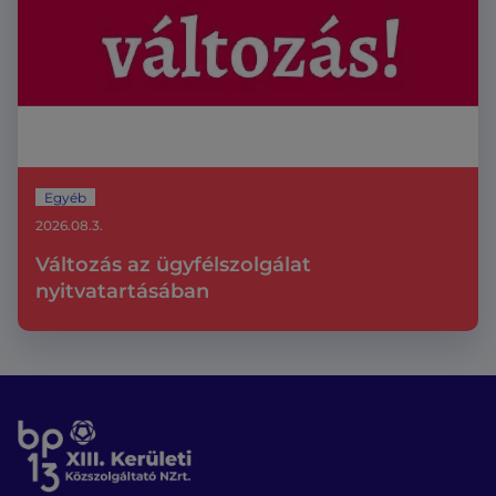
Egyéb
2026.08.3.
Változás az ügyfélszolgálat
nyitvatartásában