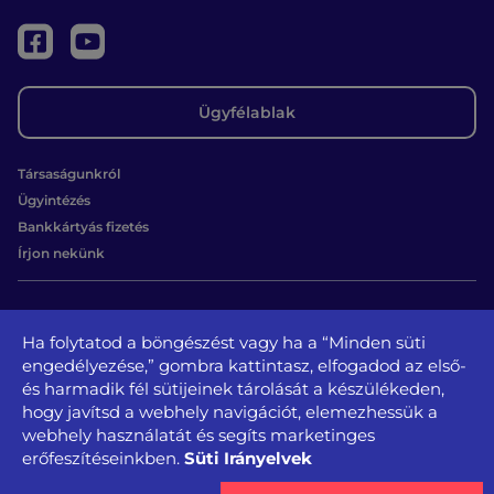
Ügyfélablak
Társaságunkról
Ügyintézés
Bankkártyás fizetés
Írjon nekünk
Kapcsolat
Ha folytatod a böngészést vagy ha a “Minden süti
1131 Budapest, Béke u. 65.
engedélyezése,” gombra kattintasz, elfogadod az első-
tel.: +36 1 350-3728, + 36 1 350-3729
és harmadik fél sütijeinek tárolását a készülékeden,
kozszolgaltato@kozszolgaltato.bp13.hu
hogy javítsd a webhely navigációt, elemezhessük a
webhely használatát és segíts marketinges
Közérdekű
Akadálymentesítési
Süti Irányelvek
erőfeszítéseinkben.
Oldaltérkép
Impresszum
Sajtószoba
adatok
nyilatkozat
Adatvédelem és jogi nyilatkozat