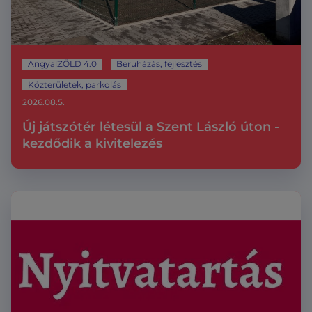
AngyalZÖLD 4.0
Beruházás, fejlesztés
Közterületek, parkolás
2026.08.5.
Új játszótér létesül a Szent László úton -
kezdődik a kivitelezés