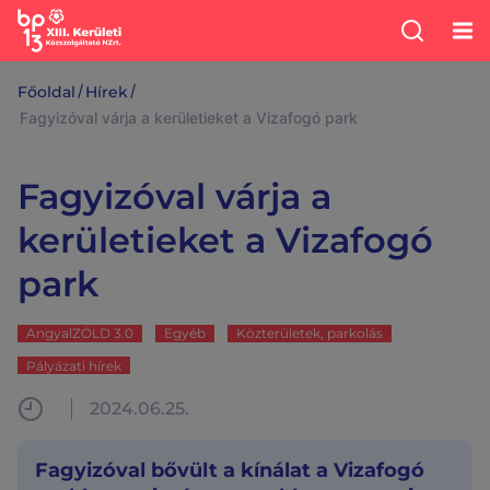
/
/
Főoldal
Hírek
Fagyizóval várja a kerületieket a Vizafogó park
Fagyizóval várja a
kerületieket a Vizafogó
park
AngyalZÖLD 3.0
Egyéb
Közterületek, parkolás
Pályázati hírek
2024.06.25.
Fagyizóval bővült a kínálat a Vizafogó