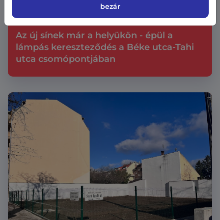
Közterületek, parkolás
bezár
2026.08.6.
Az új sínek már a helyükön - épül a
lámpás kereszteződés a Béke utca-Tahi
utca csomópontjában