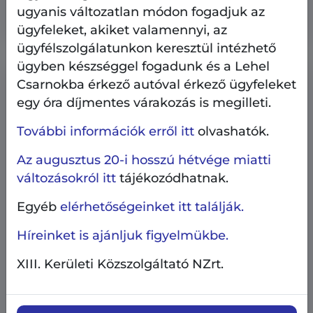
kerítése
ugyanis változatlan módon fogadjuk az
ügyfeleket, akiket valamennyi, az
ügyfélszolgálatunkon keresztül intézhető
ügyben készséggel fogadunk és a Lehel
Csarnokba érkező autóval érkező ügyfeleket
egy óra díjmentes várakozás is megilleti.
További információk erről itt
olvashatók.
Az augusztus 20-i hosszú hétvége miatti
változásokról itt
tájékozódhatnak.
Egyéb
elérhetőségeinket itt találják.
Híreinket is ajánljuk figyelmükbe.
XIII. Kerületi Közszolgáltató NZrt.
AngyalZÖLD 4.0
Beruházás, fejlesztés