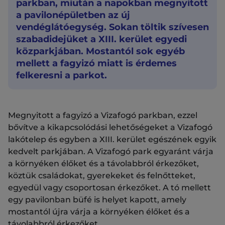
parkban, miután a napokban megnyitott
a pavilonépületben az új
vendéglátóegység. Sokan töltik szívesen
szabadidejüket a XIII. kerület egyedi
közparkjában. Mostantól sok egyéb
mellett a fagyizó miatt is érdemes
felkeresni a parkot.
Megnyitott a fagyizó a Vizafogó parkban, ezzel
bővítve a kikapcsolódási lehetőségeket a Vizafogó
lakótelep és egyben a XIII. kerület egészének egyik
kedvelt parkjában. A Vizafogó park egyaránt várja
a környéken élőket és a távolabbról érkezőket,
köztük családokat, gyerekeket és felnőtteket,
egyedül vagy csoportosan érkezőket. A tó mellett
egy pavilonban büfé is helyet kapott, amely
mostantól újra várja a környéken élőket és a
távolabbról érkezőket.