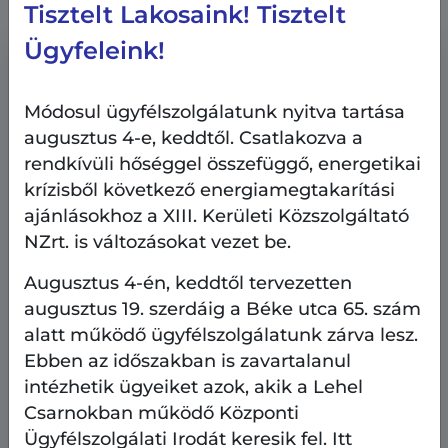
Tisztelt Lakosaink! Tisztelt
Ügyfeleink!
Módosul ügyfélszolgálatunk nyitva tartása
augusztus 4-e, keddtől. Csatlakozva a
rendkívüli hőséggel összefüggő, energetikai
krízisből következő energiamegtakarítási
ajánlásokhoz a XIII. Kerületi Közszolgáltató
NZrt. is változásokat vezet be.
Augusztus 4-én, keddtől tervezetten
augusztus 19. szerdáig a Béke utca 65. szám
alatt működő ügyfélszolgálatunk zárva lesz.
Ebben az időszakban is zavartalanul
Ilyen volt - ilyen lett
Közterületek, parkolás
intézhetik ügyeiket azok, akik a Lehel
2026.08.8.
Csarnokban működő Központi
Ilyen volt - ilyen lett a Wein János park
Ügyfélszolgálati Irodát keresik fel. Itt