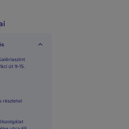
ai
és
alériaszint
áci út 9-15.
 részletei
lszolgálat
éke utca 65.