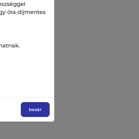
észséggel
gy óra díjmentes
hatnak.
bezár