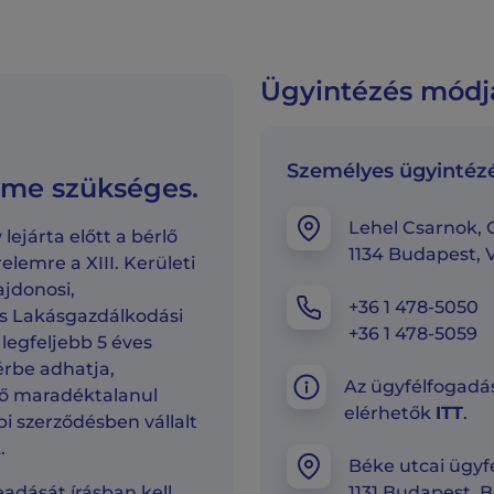
Ügyintézés módj
Személyes ügyintéz
lme szükséges.
Lehel Csarnok, G
 lejárta előtt a bérlő
1134 Budapest, V
elemre a XIII. Kerületi
jdonosi,
+36 1 478-5050
 és Lakásgazdálkodási
+36 1 478-5059
 legfeljebb 5 éves
érbe adhatja,
Az ügyfélfogadás
ő maradéktalanul
elérhetők
ITT
.
bi szerződésben vállalt
.
Béke utcai ügyfé
eadását írásban kell
1131 Budapest, B