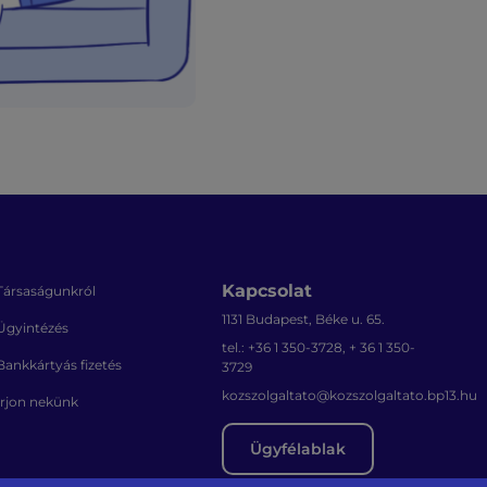
Kapcsolat
Társaságunkról
1131 Budapest, Béke u. 65.
Ügyintézés
tel.: +36 1 350-3728, + 36 1 350-
Bankkártyás fizetés
3729
kozszolgaltato@kozszolgaltato.bp13.hu
Írjon nekünk
Ügyfélablak