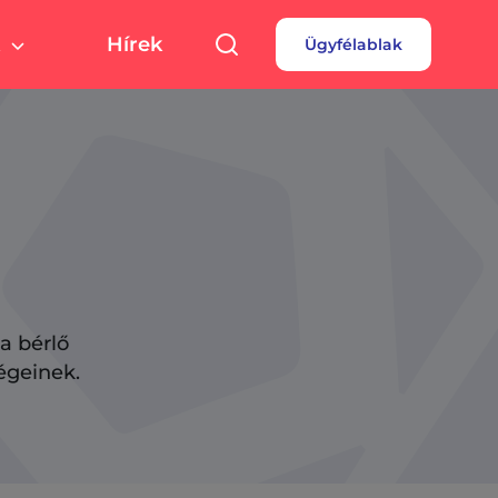
Hírek
Ügyfélablak
túra, sport
Pályázatok
 fizetés
turális színterek,
rtolási helyszínek
rdések
borok
a bérlő
égeinek.