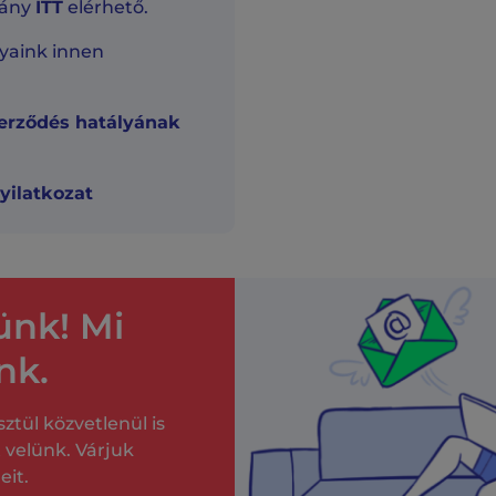
vány
ITT
elérhető.
aink innen
zerződés hatályának
yilatkozat
ünk! Mi
nk.
tül közvetlenül is
 velünk. Várjuk
eit.