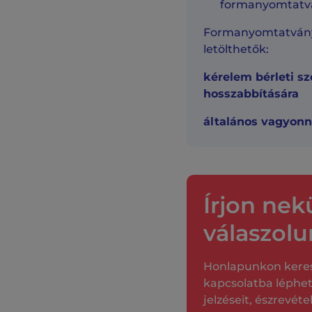
formanyomtat
Formanyomtatvány
letölthetők:
kérelem bérleti s
hosszabbítására
általános vagyonn
Írjon nek
válaszolu
Honlapunkon keresz
kapcsolatba léphet
jelzéseit, észrevétel