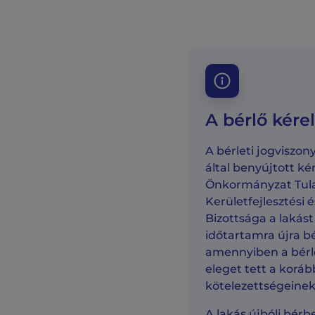
A bérlő kére
A bérleti jogviszony
által benyújtott kér
Önkormányzat Tula
Kerületfejlesztési
Bizottsága a lakást
időtartamra újra b
amennyiben a bérl
eleget tett a koráb
kötelezettségeinek
A lakás újbóli bérb