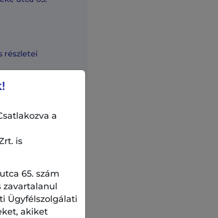
 részletei
!
Csatlakozva a
rt. is
 utca 65. szám
 zavartalanul
 Ügyfélszolgálati
eket, akiket