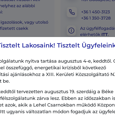
elyhez az alábbi
i:
+36 1 450-3123
+36 1 350-3728
igazolások, vagy utolsó
fizetett csekk
Az ügyfélfogadás
elérhetők
ITT
.
Tisztelt Lakosaink! Tisztelt Ügyfeleink
rlő(k) részéről, hogy
áson bérleti díj-, vagy
ék van, hogyan
lgálatunk nyitva tartása augusztus 4-e, keddtől. 
 kiegyenlíteni (pl.
el összefüggő, energetikai krízisből következő
ny segítségével)
si ajánlásokhoz a XIII. Kerületi Közszolgáltató NZ
nyilatkozat
t be.
 személy
eddtől tervezetten augusztus 19. szerdáig a Béke
sa (1 havi nettó
élszolgálatunk zárva lesz. Ebben az időszakban is
 tartozik a családi
et azok, akik a Lehel Csarnokban működő Központi
YED, segélyek,
. Itt ugyanis változatlan módon fogadjuk az ügyfel
 – vagy iskolalátogatási