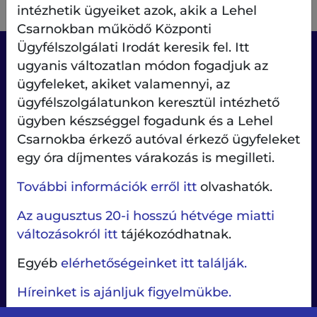
intézhetik ügyeiket azok, akik a Lehel
Csarnokban működő Központi
Ügyfélszolgálati Irodát keresik fel. Itt
ugyanis változatlan módon fogadjuk az
ügyfeleket, akiket valamennyi, az
ügyfélszolgálatunkon keresztül intézhető
ügyben készséggel fogadunk és a Lehel
Csarnokba érkező autóval érkező ügyfeleket
egy óra díjmentes várakozás is megilleti.
Ügyfélablak
További információk erről itt
olvashatók.
Az augusztus 20-i hosszú hétvége miatti
Társaságunkról
változásokról itt
tájékozódhatnak.
Ügyintézés
Bankkártyás fizetés
Egyéb
elérhetőségeinket itt találják.
Írjon nekünk
Híreinket is ajánljuk figyelmükbe.
Kapcsolat