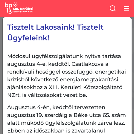
/
/
/
/
Főoldal
Tevékenységeink
Ingatlanok
Lehel Csarnok
Tisztelt Lakosaink! Tisztelt
Árak a Lehel Csarnokban
Ügyfeleink!
Árak a Lehel Csarnokban
Módosul ügyfélszolgálatunk nyitva tartása
augusztus 4-e, keddtől. Csatlakozva a
Hétről hétre közzétesszük a Lehel
rendkívüli hőséggel összefüggő, energetikai
Csarnokban kapható termékek árait. A
krízisből következő energiamegtakarítási
letölthető dokumentumból megtudhatják,
ajánlásokhoz a XIII. Kerületi Közszolgáltató
hogy kedvenc vagy keresett termékeik
NZrt. is változásokat vezet be.
mennyibe kerülnek az adott időszakban.
Augusztus 4-én, keddtől tervezetten
augusztus 19. szerdáig a Béke utca 65. szám
alatt működő ügyfélszolgálatunk zárva lesz.
Tájékoztató árak - 2026. augusztus 7.
Ebben az időszakban is zavartalanul