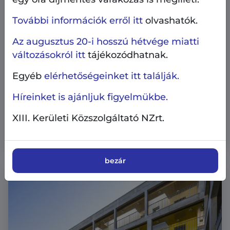
További információk erről itt
olvashatók.
Az augusztus 20-i hosszú hétvége miatti
változásokról itt
tájékozódhatnak.
Egyéb
elérhetőségeinket itt találják.
Ingatlangazdálkodás
2026.08.7.
Híreinket is ajánljuk figyelmükbe.
Bérbe vehető üzlethelyiségek - 2026.
XIII. Kerületi Közszolgáltató NZrt.
augusztus 7.
bezár