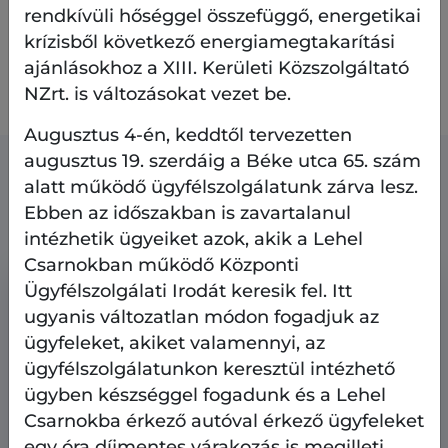
koordinálásában.
rendkívüli hőséggel összefüggő, energetikai
krízisből következő energiamegtakarítási
Amennyiben élni szeretnének ezzel a
ajánlásokhoz a XIII. Kerületi Közszolgáltató
lehetőséggel, kérem, jelezzék azt az
NZrt. is változásokat vezet be.
uzemeltetes@kozszolgalgtato.bp13.hu -mail címre.
Augusztus 4-én, keddtől tervezetten
augusztus 19. szerdáig a Béke utca 65. szám
Kapcsolódó tartalmak
alatt működő ügyfélszolgálatunk zárva lesz.
Ebben az időszakban is zavartalanul
intézhetik ügyeiket azok, akik a Lehel
Csarnokban működő Központi
Ügyfélszolgálati Irodát keresik fel. Itt
ugyanis változatlan módon fogadjuk az
ügyfeleket, akiket valamennyi, az
ügyfélszolgálatunkon keresztül intézhető
ügyben készséggel fogadunk és a Lehel
Csarnokba érkező autóval érkező ügyfeleket
egy óra díjmentes várakozás is megilleti.