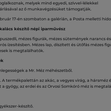
oglalkoznak, melyek mind egyedi, szívvel-lélekkel
sárlásával az ő munkavégzésüket támogatják.
bruár 17-én szombaton a galérián, a Posta melletti hído
alács készítő népi iparművész
zedli, mézes figurák, mézes sütemények narancs és sz
ós ízesítésben. Mézes lap, díszített és ütőfás mézes fi
sek is megtalálhatók.
zek
legességek a Mr. Méz méhészetből.
. A termékpalettán az akác, a vegyes virág, a hársméz 
 a gyógy, az erdei és az Orvosi Somkóró méz is megtalá
yékszer-készítő.