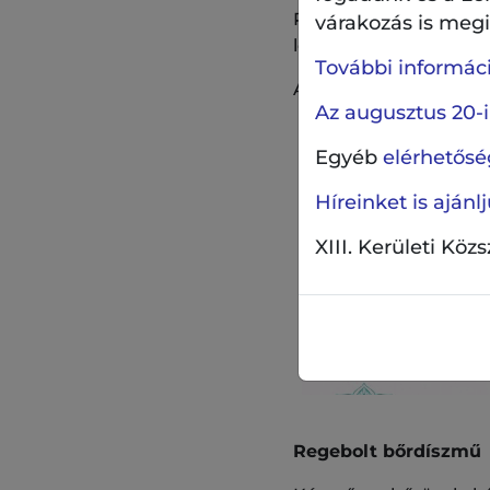
Reggelire, uzsonnára
várakozás is megil
lekvárokat.
További információ
A Derecskei Fenséges 
Az augusztus 20-i
Egyéb
elérhetőség
Híreinket is aján
XIII. Kerületi Köz
Regebolt bőrdíszmű