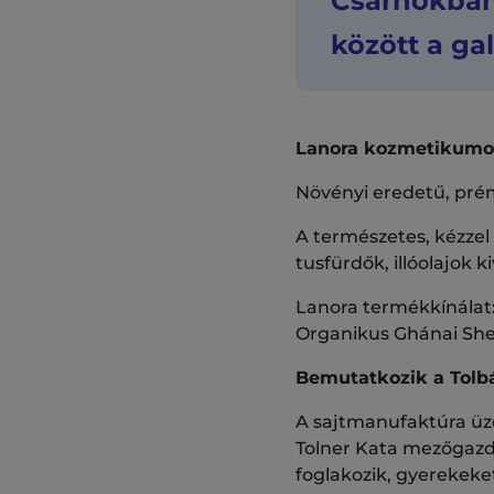
Csarnokban 
között a ga
Lanora kozmetikum
Növényi eredetű, pré
A természetes, kézzel
tusfürdők, illóolajok
Lanora termékkínálat
Organikus Ghánai She
Bemutatkozik a Tolb
A sajtmanufaktúra üze
Tolner Kata mezőgazda
foglakozik, gyerekeket