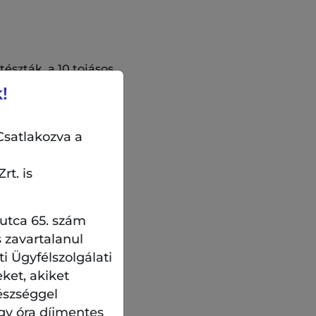
észták, a 10 tojásos
atos táplálkozást
!
t a spenótos orsó, a
Csatlakozva a
élesmetélt, a durum
rt. is
 utca 65. szám
esés kínálatát hozza
zer kollekciók.
 zavartalanul
 Ügyfélszolgálati
eket, akiket
észséggel
 termelőtől.
gy óra díjmentes