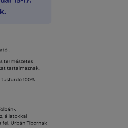
ár 15-17.
k.
tól.
és természetes
kat tartalmaznak.
 tusfürdő 100%
olbán-.
, állatokkal
a fel. Urbán Tibornak