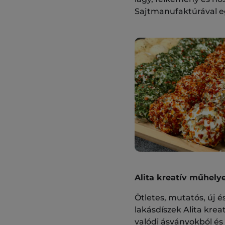
Sajtmanufaktúrával e
Alita kreatív műhely
Ötletes, mutatós, új é
lakásdíszek Alita kre
valódi ásványokból és