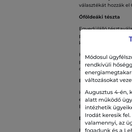
választékát hozzák el
Óföldeáki tészta
Egyedülálló tésztavála
prémium tészta, a du
követők számára is va
Hoznak levestésztákat
Módosul ügyfélszo
paradicsomos lasagne
rendkívüli hőségg
cérnametélt. Próbálja
energiamegtakarítá
változásokat veze
Boró Art ékszerek
Augusztus 4-én, k
Különleges divatéksze
el Önöknek Boróka. Me
alatt működő ügyf
Ékesen pompázó kissz
intézhetik ügyeik
Irodát keresik fel
Derecskei Fenséges
valamennyi, az ü
Hagyományos gyümölcs
fogadunk és a Le