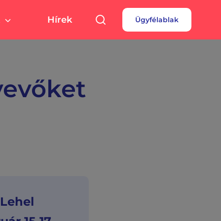
Hírek
Ügyfélablak
túra, sport
Pályázatok
 fizetés
turális színterek,
rtolási helyszínek
rdések
vevőket
borok
 Lehel