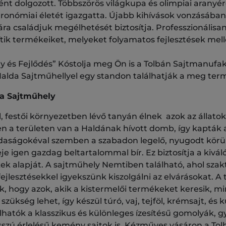
ként dolgozott. Többszörös világkupa és olimpiai arany
tronómiai életét igazgatta. Újabb kihívások vonzásába
ára családjuk megélhetését biztosítja. Professzionáli
ítik termékeiket, melyeket folyamatos fejlesztések mel
és Fejlődés” Kóstolja meg Ön is a Tolbán Sajtmanufak
alda Sajtműhellyel egy standon találhatják a meg ter
a Sajtműhely
, festői környezetben lévő tanyán élnek azok az állatok
Ezen a területen van a Haldának hívott domb, így kapták
zdaságokéval szemben a szabadon legelő, nyugodt körü
je igen gazdag beltartalommal bír. Ez biztosítja a kivá
k alapját. A sajtműhely Nemtiben található, ahol szak
ejlesztésekkel igyekszünk kiszolgálni az elvárásokat. A
ljuk, hogy azok, akik a kistermelői termékeket keresik,
ükség lehet, így készül túró, vaj, tejföl, krémsajt, és
hatók a klasszikus és különleges ízesítésű gomolyák, gy
sszú érlelésű kemény sajtok is. Kézműves vásáron a Tol