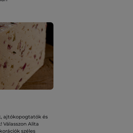
ók, ajtókopogtatók és
 Válasszon Alita
korációk széles