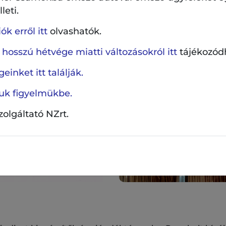
, sültekhez és süteményekhez, válassza a Derecskei F
leti.
k erről itt
olvashatók.
szörpök 5 féle ízben kaphatók.
 hosszú hétvége miatti változásokról itt
tájékozód
einket itt találják.
ljuk figyelmükbe.
szolgáltató NZrt.