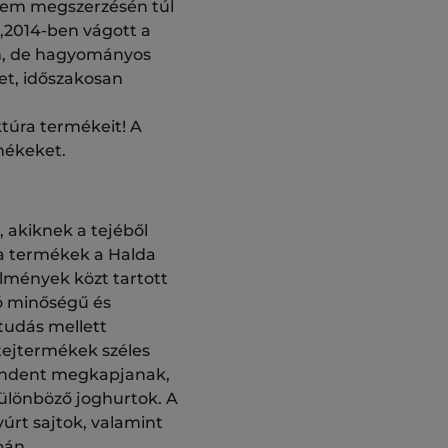
érem megszerzésén túl
n,2014-ben vágott a
san, de hagyományos
let, időszakosan
túra termékeit! A
mékeket.
, akiknek a tejéből
 a termékek a Halda
lmények közt tartott
ló minőségű és
tudás mellett
 tejtermékek széles
 mindent megkapjanak,
 különböző joghurtok. A
úrt sajtok, valamint
bán