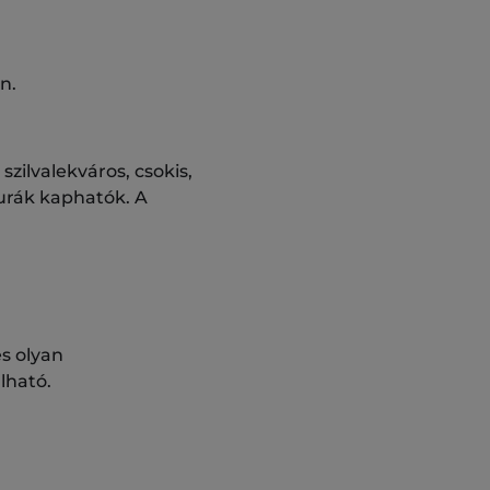
n.
ilvalekváros, csokis,
gurák kaphatók. A
és olyan
lható.