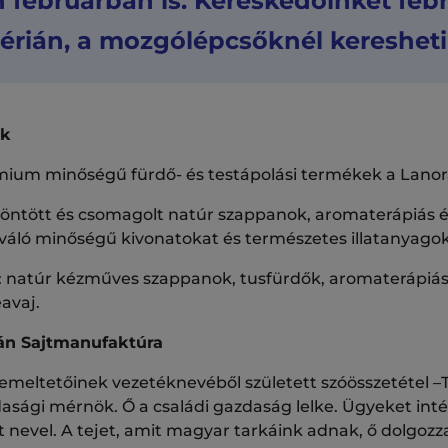
februárban is. Kereskedőinket febru
lérián, a mozgólépcsőknél keresheti
ok
mium minőségű fürdő- és testápolási termékek a Lanora
 öntött és csomagolt natúr szappanok, aromaterápiás 
 kiváló minőségű kivonatokat és természetes illatanyago
: natúr kézműves szappanok, tusfürdők, aromaterápiás
avaj.
án Sajtmanufaktúra
meltetőinek vezetéknevéből született szóösszetétel –T
sági mérnök. Ő a családi gazdaság lelke. Ügyeket intéz
 nevel. A tejet, amit magyar tarkáink adnak, ő dolgozz