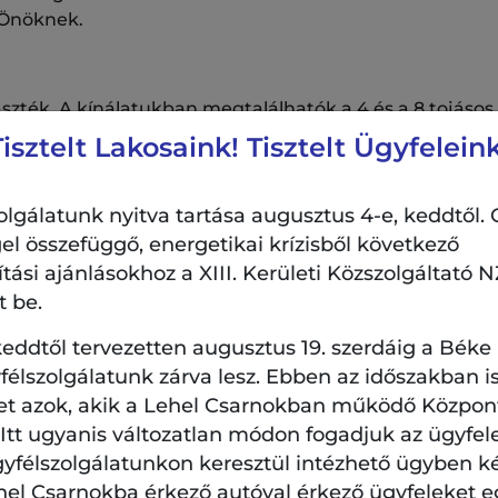
 Önöknek.
szték. A kínálatukban megtalálhatók a 4 és a 8 tojásos t
rumtészták és a tésztakülönlegességek. Az egészségtud
Tisztelt Lakosaink! Tisztelt Ügyfeleink
n ajánlatuk.
, körettésztákat és olyan tésztakülönlegességeket, min
lgálatunk nyitva tartása augusztus 4-e, keddtől. 
, a szilvás-áfonyás keskenymetélt, a medvehagymás sz
el összefüggő, energetikai krízisből következő
 ki Ön is a termékeket!
si ajánlásokhoz a XIII. Kerületi Közszolgáltató NZ
t be.
eddtől tervezetten augusztus 19. szerdáig a Béke
rt keres? Egyedi tervezésű ásvány- és ezüstékszerek m
dálok, nyakláncok, karkötők, fülbevalók, gyűrűk és éks
élszolgálatunk zárva lesz. Ebben az időszakban is
ériás kézműves ékszerek a Boró Art műhelyéből.
et azok, akik a Lehel Csarnokban működő Központi
. Itt ugyanis változatlan módon fogadjuk az ügyfel
gyfélszolgálatunkon keresztül intézhető ügyben k
lekvárok, lekvár különlegességek és zöldségkrémek a
hel Csarnokba érkező autóval érkező ügyfeleket e