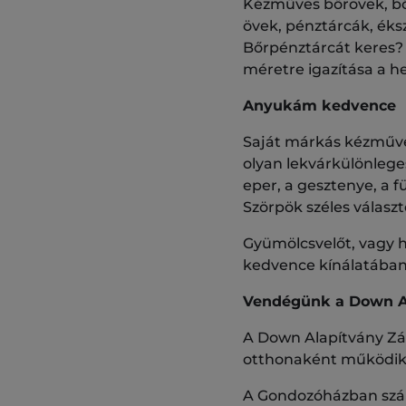
Kézműves bőrövek, bőr
övek, pénztárcák, éks
Bőrpénztárcát keres? 
méretre igazítása a he
Anyukám kedvence
Saját márkás kézműves
olyan lekvárkülönlege
eper, a gesztenye, a f
Szörpök széles választ
Gyümölcsvelőt, vagy h
kedvence kínálatában 
Vendégünk a Down A
A Down Alapítvány Zá
otthonaként működik
A Gondozóházban számo