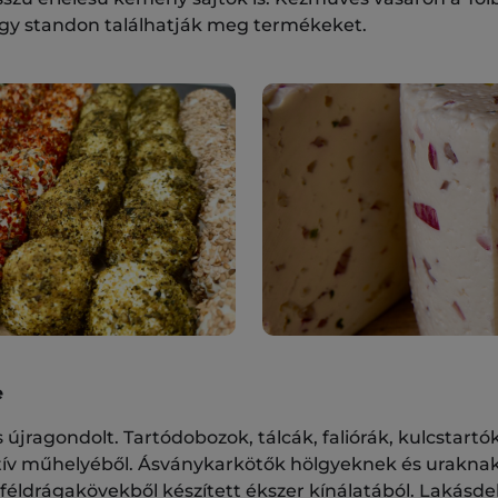
gy standon találhatják meg termékeket.
e
s újragondolt. Tartódobozok, tálcák, faliórák, kulcstart
atív műhelyéből. Ásványkarkötők hölgyeknek és uraknak!
 féldrágakövekből készített ékszer kínálatából. Lakásde