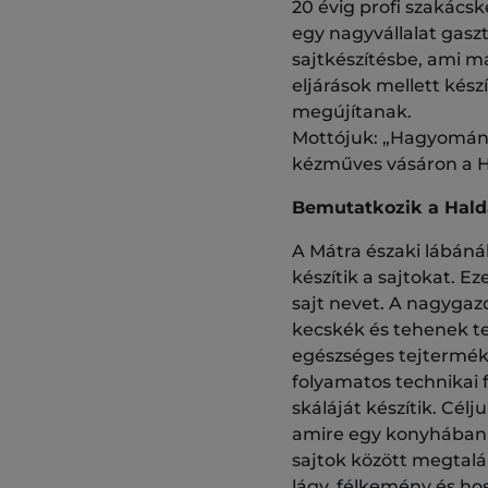
20 évig profi szakács
egy nagyvállalat gasz
sajtkészítésbe, ami m
eljárások mellett kész
megújítanak.
Mottójuk: „Hagyomány 
kézműves vásáron a H
Bemutatkozik a Hald
A Mátra északi lábánál
készítik a sajtokat. 
sajt nevet. A nagyga
kecskék és tehenek te
egészséges tejterméke
folyamatos technikai f
skáláját készítik. Cé
amire egy konyhában sz
sajtok között megtalál
lágy, félkemény és ho