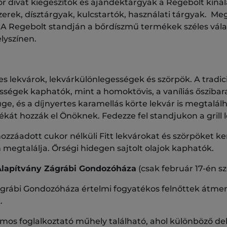
 divat kiegészítők és ajándéktárgyak a Regebolt kínál
zerek, dísztárgyak, kulcstartók, használati tárgyak. Me
A Regebolt standján a bőrdíszmű termékek széles vála
lyszínen.
 lekvárok, lekvárkülönlegességek és szörpök. A tradicio
sségek kaphatók, mint a homoktövis, a vaníliás őszibar
üge, és a díjnyertes karamellás körte lekvár is megtalál
ékát hozzák el Önöknek. Fedezze fel standjukon a grill 
ozzáadott cukor nélküli Fitt lekvárokat és szörpöket 
megtalálja. Őrségi hidegen sajtolt olajok kaphatók.
lapítvány Zágrábi Gondozóháza
(csak február 17-én 
grábi Gondozóháza értelmi fogyatékos felnőttek átmen
.
s foglalkoztató műhely található, ahol különböző dek