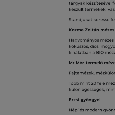
tárgyak készítésével f
készült termékek. Vá
Standjukat keresse fe
Kozma Zoltán mézesk
Hagyományos mézes pus
kókuszos, diós, mogyor
kínálatban a BIO méze
Mr Méz termelő mé
Fajtamézek, mézkülön
Több mint 20 féle méz
különlegességek, mint
Erzsi gyöngyei
Népi és modern gyöng