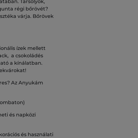
atában. Tarsolyok,
gunta régi bőrövét?
sztéka várja. Bőrövek
nális ízek mellett
ack, a csokoládés
ható a kínálatban.
lekvárokat!
keres? Az Anyukám
szombaton)
eti és napközi
orációs és használati