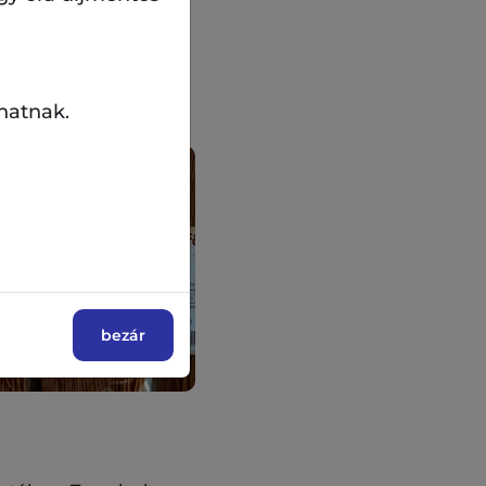
enséges kézműves
hatnak.
bezár