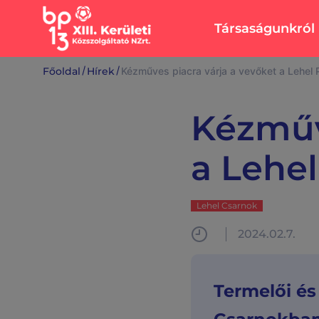
Társaságunkról
Rólunk
Ingatlanok
/
/
Főoldal
Hírek
Kézműves piacra várja a vevőket a Lehel 
Vezérigazgatói
Bérlakásépítés,
köszöntő
intézmények
Kézműv
felújítása
Sajtószoba
Lakások,
Közérdekű adato
a Lehel
üzlethelyiségek
Közbeszerzési ad
Lehel Csarnok
Álláslehetőségek
Karbantartás
Elérhetőségek
Lehel Csarnok
Közös képviselők
Írjon nekünk
2024.02.7.
Termelői és