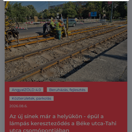
AngyalZÖLD 4.0
Beruházás, fejlesztés
Közterületek, parkolás
2026.08.6.
Az új sínek már a helyükön - épül a
lámpás kereszteződés a Béke utca-Tahi
utca csomópontjában