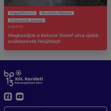
AngyalZÖLD 4.0
Beruházás, fejlesztés
Közterületek, parkolás
2026.07.31.
Megkezdjük a Katona József utca újabb
szakaszának felújítását