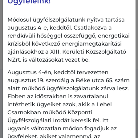
Ügyfeleink!
Módosul ügyfélszolgálatunk nyitva tartása
augusztus 4-e, keddtől. Csatlakozva a
A XIII. Kerületi Önkormányzat AngyalZÖLD 3.0
rendkívüli hőséggel összefüggő, energetikai
stratégiájáról
ITT olvashat
további részleteket.
krízisből következő energiamegtakarítási
Amennyiben észrevétele, kérdése van,
itt
ajánlásokhoz a XIII. Kerületi Közszolgáltató
megteheti
.
NZrt. is változásokat vezet be.
Augusztus 4-én, keddtől tervezetten
augusztus 19. szerdáig a Béke utca 65. szám
Kapcsolódó tartalmak
alatt működő ügyfélszolgálatunk zárva lesz.
Ebben az időszakban is zavartalanul
intézhetik ügyeiket azok, akik a Lehel
Csarnokban működő Központi
Ügyfélszolgálati Irodát keresik fel. Itt
ugyanis változatlan módon fogadjuk az
ügyfeleket, akiket valamennyi, az