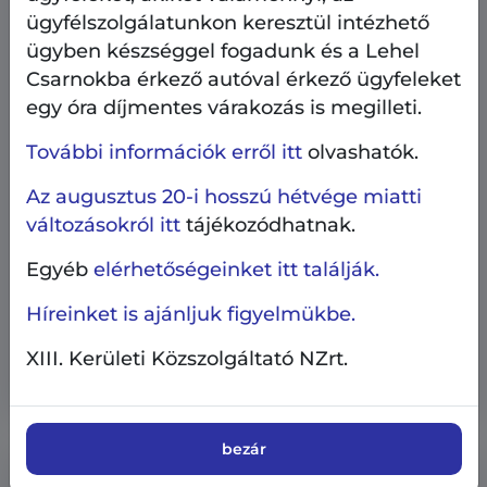
ügyfélszolgálatunkon keresztül intézhető
ügyben készséggel fogadunk és a Lehel
Csarnokba érkező autóval érkező ügyfeleket
egy óra díjmentes várakozás is megilleti.
További információk erről itt
olvashatók.
Az augusztus 20-i hosszú hétvége miatti
változásokról itt
tájékozódhatnak.
Egyéb
elérhetőségeinket itt találják.
Ilyen volt - ilyen lett
Közterületek, parkolás
2026.08.8.
Híreinket is ajánljuk figyelmükbe.
Ilyen volt - ilyen lett a Wein János park
XIII. Kerületi Közszolgáltató NZrt.
kerítése
bezár