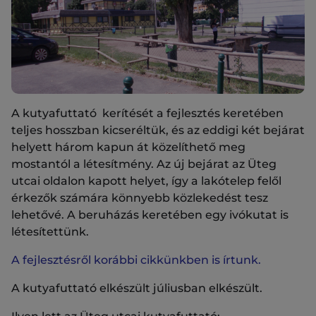
A kutyafuttató kerítését a fejlesztés keretében
teljes hosszban kicseréltük, és az eddigi két bejárat
helyett három kapun át közelíthető meg
mostantól a létesítmény. Az új bejárat az Üteg
utcai oldalon kapott helyet, így a lakótelep felől
érkezők számára könnyebb közlekedést tesz
lehetővé. A beruházás keretében egy ivókutat is
létesítettünk.
A fejlesztésről korábbi cikkünkben is írtunk.
A kutyafuttató elkészült júliusban elkészült.