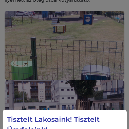
Ilyen lett az Üteg utcai kutyafuttató:
Tisztelt Lakosaink! Tisztelt