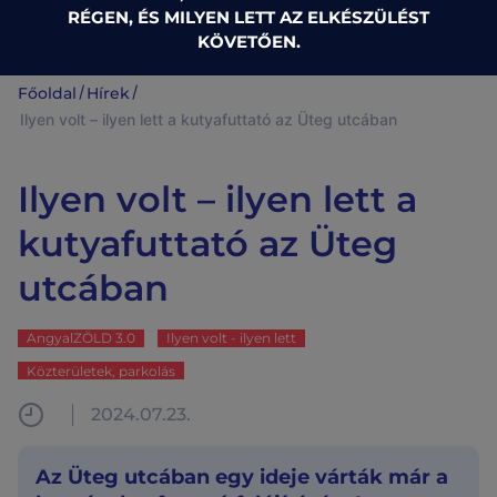
RÉGEN, ÉS MILYEN LETT AZ ELKÉSZÜLÉST
KÖVETŐEN.
/
/
Főoldal
Hírek
Ilyen volt – ilyen lett a kutyafuttató az Üteg utcában
Ilyen volt – ilyen lett a
kutyafuttató az Üteg
utcában
AngyalZÖLD 3.0
Ilyen volt - ilyen lett
Közterületek, parkolás
2024.07.23.
Az Üteg utcában egy ideje várták már a