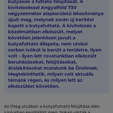
kutyások a futtató felújítását. A
kivitelezéssel Angyalföld 730
négyzetméter alapterületű létesítménye
újult meg, melynek során új kerítést
kapott a kutyafuttató. A kivitelezés a
közelmúltban elkészült, melyet
követően jelentősen javult a
kutyafuttató állapota, nem utolsó
sorban ivókút is került a területre. Ilyen
volt - ilyen lett rovatunkban elkészült
beruházásokat, felújításokat,
átalakításokat mutatunk be Önöknek.
Megtekinthetik, milyen volt aktuális
témánk régen, és milyen lett az
elkészülést követően.
Az Üteg utcában a kutyafuttató felújítása idén
júniusban kezdődött meg. Sokan várták a