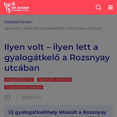
/
/
Főoldal
Hírek
Ilyen volt – ilyen lett a gyalogátkelő a Rozsnyay utcában
Ilyen volt – ilyen lett a
gyalogátkelő a Rozsnyay
utcában
AngyalZÖLD 3.0
Ilyen volt - ilyen lett
Közterületek, parkolás
2023.11.14.
Új gyalogátkelőhely létesült a Rozsnyay