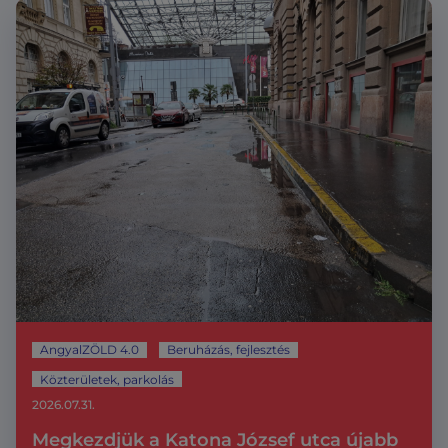
AngyalZÖLD 4.0
Beruházás, fejlesztés
Közterületek, parkolás
2026.07.31.
Megkezdjük a Katona József utca újabb