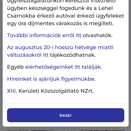
ügyfélszolgálatunkon keresztül intézhető
ügyben készséggel fogadunk és a Lehel
Csarnokba érkező autóval érkező ügyfeleket
egy óra díjmentes várakozás is megilleti.
További információk erről itt
olvashatók.
Az augusztus 20-i hosszú hétvége miatti
változásokról itt
tájékozódhatnak.
Egyéb
elérhetőségeinket itt találják.
AngyalZÖLD 4.0
Beruházás, fejlesztés
Híreinket is ajánljuk figyelmükbe.
Közterületek, parkolás
XIII. Kerületi Közszolgáltató NZrt.
2026.08.5.
Új játszótér létesül a Szent László úton -
kezdődik a kivitelezés
bezár