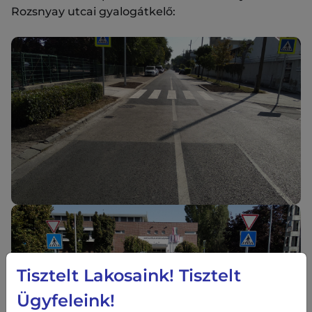
Rozsnyay utcai gyalogátkelő:
Tisztelt Lakosaink! Tisztelt
Ügyfeleink!