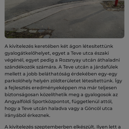
A kivitelezés keretében két ágon létesítettünk
gyalogátkelőhelyet, egyet a Teve utca északi
végénél, egyet pedig a Rozsnyay utcán áthaladni
szándékozók számára. A Teve utcán a járdafülek
mellett a jobb beláthatóság érdekében egy-egy
parkolóhely helyén zöldterületet létesítettünk. Így
a fejlesztés eredményeképpen ma már teljesen
biztonságosan közelíthetik meg a gyalogosok az
Angyalföldi Sportközpontot, függetlenül attól,
hogy a Teve utcán haladva vagy a Göncöl utca
irányából érkeznek.
A kivitelezés szeptemberben elkészült. Ilyen lett a