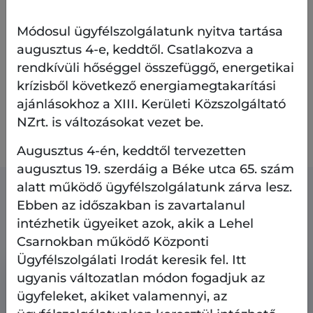
Módosul ügyfélszolgálatunk nyitva tartása
augusztus 4-e, keddtől. Csatlakozva a
rendkívüli hőséggel összefüggő, energetikai
A XIII. Kerületi Önkormányzat AngyalZÖLD 3.0
krízisből következő energiamegtakarítási
stratégiájáról
ITT olvashat
további részleteket.
ajánlásokhoz a XIII. Kerületi Közszolgáltató
NZrt. is változásokat vezet be.
Amennyiben észrevétele, kérdése van,
itt
megteheti
.
Augusztus 4-én, keddtől tervezetten
augusztus 19. szerdáig a Béke utca 65. szám
alatt működő ügyfélszolgálatunk zárva lesz.
Kapcsolódó tartalmak
Ebben az időszakban is zavartalanul
intézhetik ügyeiket azok, akik a Lehel
Csarnokban működő Központi
Ügyfélszolgálati Irodát keresik fel. Itt
ugyanis változatlan módon fogadjuk az
ügyfeleket, akiket valamennyi, az