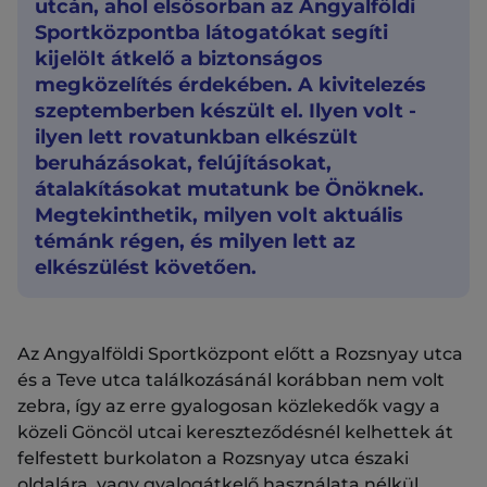
utcán, ahol elsősorban az Angyalföldi
Sportközpontba látogatókat segíti
kijelölt átkelő a biztonságos
megközelítés érdekében. A kivitelezés
szeptemberben készült el. Ilyen volt -
ilyen lett rovatunkban elkészült
beruházásokat, felújításokat,
átalakításokat mutatunk be Önöknek.
Megtekinthetik, milyen volt aktuális
témánk régen, és milyen lett az
elkészülést követően.
Az Angyalföldi Sportközpont előtt a Rozsnyay utca
és a Teve utca találkozásánál korábban nem volt
zebra, így az erre gyalogosan közlekedők vagy a
közeli Göncöl utcai kereszteződésnél kelhettek át
felfestett burkolaton a Rozsnyay utca északi
oldalára, vagy gyalogátkelő használata nélkül