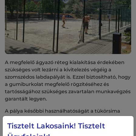
A megfelelő ágyazó réteg kialakítása érdekében
szükséges volt lezárni a kivitelezés végéig a
szomszédos labdapályát is. Ezzel biztosítható, hogy
a gumiburkolat megfelelő rögzítéséhez és
tartósságához szükséges zavartalan munkavégzés
garantált legyen.
A pálya későbbi használhatóságát a tükörsima
felszínnel tesszük komfortossá.
Tisztelt Lakosaink! Tisztelt