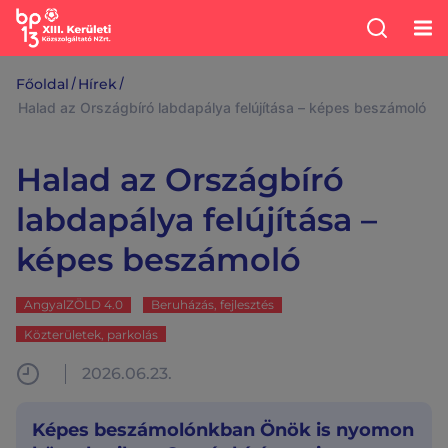
/
/
Főoldal
Hírek
Halad az Országbíró labdapálya felújítása – képes beszámoló
Halad az Országbíró
labdapálya felújítása –
képes beszámoló
AngyalZÖLD 4.0
Beruházás, fejlesztés
Közterületek, parkolás
2026.06.23.
Képes beszámolónkban Önök is nyomon