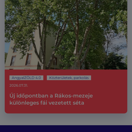
AngyalZÖLD 4.0
Közterületek, parkolás
2026.07.31.
Új időpontban a Rákos-mezeje
különleges fái vezetett séta