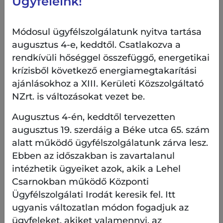
Ügyfeleink!
Módosul ügyfélszolgálatunk nyitva tartása
augusztus 4-e, keddtől. Csatlakozva a
rendkívüli hőséggel összefüggő, energetikai
krízisből következő energiamegtakarítási
ajánlásokhoz a XIII. Kerületi Közszolgáltató
NZrt. is változásokat vezet be.
Augusztus 4-én, keddtől tervezetten
augusztus 19. szerdáig a Béke utca 65. szám
alatt működő ügyfélszolgálatunk zárva lesz.
Ebben az időszakban is zavartalanul
intézhetik ügyeiket azok, akik a Lehel
Csarnokban működő Központi
Ügyfélszolgálati Irodát keresik fel. Itt
ugyanis változatlan módon fogadjuk az
ügyfeleket, akiket valamennyi, az