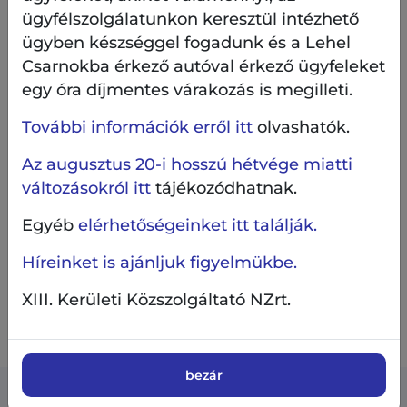
ügyfélszolgálatunkon keresztül intézhető
A kivitelezés tervezetten július felében elkészül. A
ügyben készséggel fogadunk és a Lehel
két pályát egyidejűleg fogjuk megnyitni.
Csarnokba érkező autóval érkező ügyfeleket
egy óra díjmentes várakozás is megilleti.
Korábban más zöldfelületi beruházást is
bemutattunk hasonló módon, így a tavaly
További információk erről itt
olvashatók.
elkészült
Ördögmalom utcai udvarok felújítását
számos fázisban követhették nyomon.
Az augusztus 20-i hosszú hétvége miatti
változásokról itt
tájékozódhatnak.
Hasonló képes beszámolóban korábban
a Hajdú
utca és a Petneházy utca kereszteződésében
Egyéb
elérhetőségeinket itt találják.
létesített gyalogátkelőhely kivitelezési munkálatait
Híreinket is ajánljuk figyelmükbe.
tekinthették meg.
XIII. Kerületi Közszolgáltató NZrt.
Amennyiben kérdése van,
itt felteheti
.
bezár