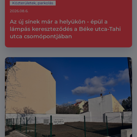
Közterületek, parkolás
2026.08.6.
Az új sínek már a helyükön - épül a
lámpás kereszteződés a Béke utca-Tahi
utca csomópontjában