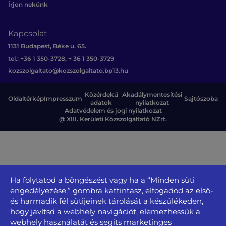
Írjon nekünk
Kapcsolat
1131 Budapest, Béke u. 65.
tel.: +36 1 350-3728, + 36 1 350-3729
kozszolgaltato@kozszolgaltato.bp13.hu
Közérdekű
Akadálymentesítési
Oldaltérkép
Impresszum
Sajtószoba
adatok
nyilatkozat
Adatvédelem és jogi nyilatkozat
@ XIII. Kerületi Közszolgáltató NZrt.
Ha folytatod a böngészést vagy ha a “Minden süti
engedélyezése,” gombra kattintasz, elfogadod az első-
és harmadik fél sütijeinek tárolását a készülékeden,
hogy javítsd a webhely navigációt, elemezhessük a
webhely használatát és segíts marketinges