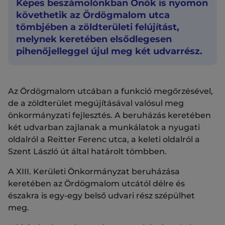
Képes beszámolónkban Önök is nyomon
követhetik az Ördögmalom utca
tömbjében a zöldterületi felújítást,
melynek keretében elsődlegesen
pihenőjelleggel újul meg két udvarrész.
Az Ördögmalom utcában a funkció megőrzésével,
de a zöldterület megújításával valósul meg
önkormányzati fejlesztés. A beruházás keretében
két udvarban zajlanak a munkálatok a nyugati
oldalról a Reitter Ferenc utca, a keleti oldalról a
Szent László út által határolt tömbben.
A XIII. Kerületi Önkormányzat beruházása
keretében az Ördögmalom utcától délre és
északra is egy-egy belső udvari rész szépülhet
meg.