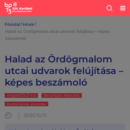
/
/
Főoldal
Hírek
Halad az Ördögmalom utcai udvarok felújítása – képes
beszámoló
Halad az Ördögmalom
utcai udvarok felújítása –
képes beszámoló
AngyalZÖLD 4.0
Beruházás, fejlesztés
Közterületek, parkolás
2025.10.17.