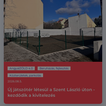
AngyalZÖLD 4.0
Beruházás, fejlesztés
Közterületek, parkolás
2026.08.5.
Új játszótér létesül a Szent László úton -
kezdődik a kivitelezés