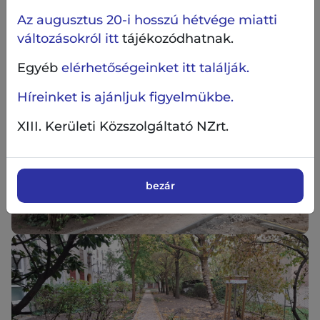
évelőfelületet telepítünk, ezen kívül 157
Az augusztus 20-i hosszú hétvége miatti
négyzetméter cserjefelület lesz a két udvarban
együttesen.
változásokról itt
tájékozódhatnak.
Egyéb
elérhetőségeinket itt találják.
Híreinket is ajánljuk figyelmükbe.
XIII. Kerületi Közszolgáltató NZrt.
bezár