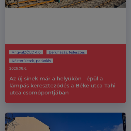
AngyalZÖLD 4.0
Beruházás, fejlesztés
Közterületek, parkolás
2026.08.6.
Az új sínek már a helyükön - épül a
lámpás kereszteződés a Béke utca-Tahi
utca csomópontjában