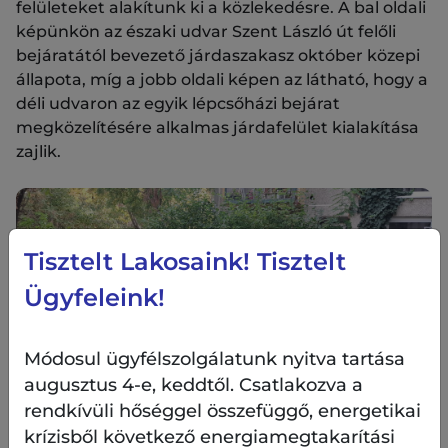
felületeket alakítunk ki a közlekedésre. A bal oldali
képünkön az északi udvar Szent László út felőli
bejáratától bevezető járdaszakasz október közepi
állapota, míg a jobb oldali képen az látható, hogy a
déli udvaron az egyik lépcsőházi bejárat
megközelítésére alkalmas járdafelület kialakítása
zajlik.
Tisztelt Lakosaink! Tisztelt
Ügyfeleink!
Módosul ügyfélszolgálatunk nyitva tartása
augusztus 4-e, keddtől. Csatlakozva a
rendkívüli hőséggel összefüggő, energetikai
krízisből következő energiamegtakarítási