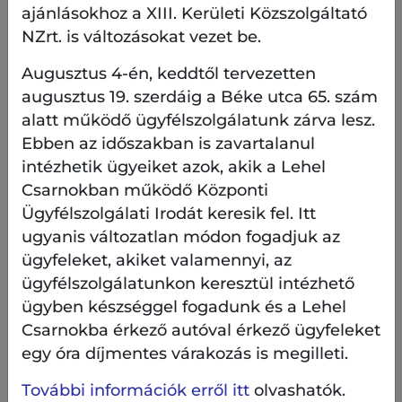
ajánlásokhoz a XIII. Kerületi Közszolgáltató
NZrt. is változásokat vezet be.
Augusztus 4-én, keddtől tervezetten
augusztus 19. szerdáig a Béke utca 65. szám
alatt működő ügyfélszolgálatunk zárva lesz.
Ebben az időszakban is zavartalanul
intézhetik ügyeiket azok, akik a Lehel
Csarnokban működő Központi
Ügyfélszolgálati Irodát keresik fel. Itt
A bal oldali képen látható, a déli udvaron a ház
ugyanis változatlan módon fogadjuk az
előtti részen jellemzően gyepfelület lesz, de
ügyfeleket, akiket valamennyi, az
lakossági kérésre a bokrokat megtartottuk.
ügyfélszolgálatunkon keresztül intézhető
A jobb oldalon az északi udvarban az új ágyások
ügyben készséggel fogadunk és a Lehel
helye látható, itt a növényzetet revitalizáltuk.
Csarnokba érkező autóval érkező ügyfeleket
Ezekben az ágyásokban évelők és gyepfelület lesz.
egy óra díjmentes várakozás is megilleti.
A területen összesen csaknem 800 négyzetméter
További információk erről itt
olvashatók.