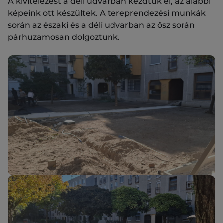
A kivitelezést a déli udvarban kezdtük el, az alábbi
képeink ott készültek. A tereprendezési munkák
során az északi és a déli udvarban az ősz során
párhuzamosan dolgoztunk.