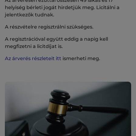
Az árverésen ezúttal összesen 49 lakás és 17
helyiség bérleti jogát hirdetjük meg. Licitálni a
jelentkezők tudnak.
A részvételre regisztrálni szükséges.
A regisztrációval együtt eddig a napig kell
megfizetni a licitdíjat is.
Az árverés részleteit itt
ismerheti meg.