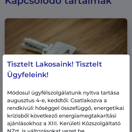
Kapcsolódó tartalmak
Tisztelt Lakosaink! Tisztelt
Ügyfeleink!
Módosul ügyfélszolgálatunk nyitva tartása
augusztus 4-e, keddtől. Csatlakozva a
rendkívüli hőséggel összefüggő, energetikai
krízisből következő energiamegtakarítási
Ingatlangazdálkodás
ajánlásokhoz a XIII. Kerületi Közszolgáltató
2026.08.7.
NZrt. is változásokat vezet be.