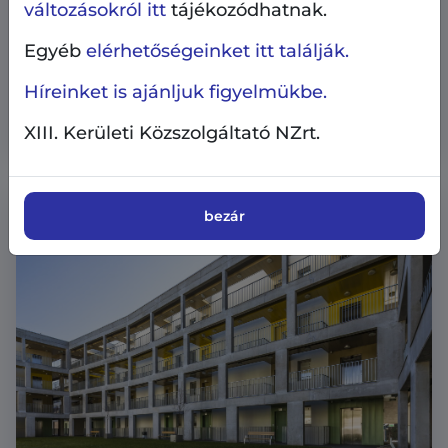
változásokról itt
tájékozódhatnak.
Ingatlangazdálkodás
Pályázati hírek
Egyéb
elérhetőségeinket itt találják.
2026.07.6.
Megtekinthetők a nyári
Híreinket is ajánljuk figyelmükbe.
lakáspályázatokon meghirdetett lakások
XIII. Kerületi Közszolgáltató NZrt.
bezár