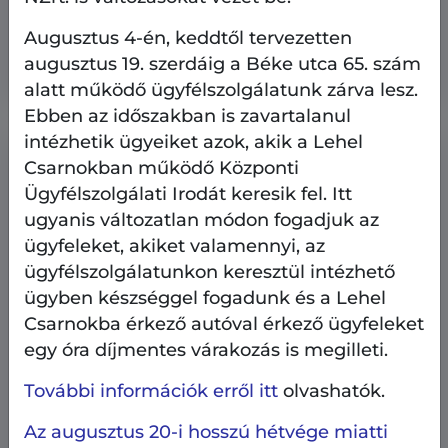
Bérbe vehető üzlethelyiségek - 2026.
Augusztus 4-én, keddtől tervezetten
augusztus 7.
augusztus 19. szerdáig a Béke utca 65. szám
alatt működő ügyfélszolgálatunk zárva lesz.
Ebben az időszakban is zavartalanul
intézhetik ügyeiket azok, akik a Lehel
Csarnokban működő Központi
Ügyfélszolgálati Irodát keresik fel. Itt
ugyanis változatlan módon fogadjuk az
ügyfeleket, akiket valamennyi, az
ügyfélszolgálatunkon keresztül intézhető
ügyben készséggel fogadunk és a Lehel
Csarnokba érkező autóval érkező ügyfeleket
egy óra díjmentes várakozás is megilleti.
További információk erről itt
olvashatók.
Az augusztus 20-i hosszú hétvége miatti