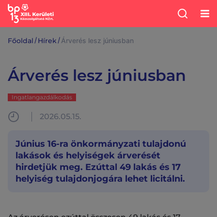
/
/
Főoldal
Hírek
Árverés lesz júniusban
Árverés lesz júniusban
Ingatlangazdálkodás
2026.05.15.
Június 16-ra önkormányzati tulajdonú
lakások és helyiségek árverését
hirdetjük meg. Ezúttal 49 lakás és 17
helyiség tulajdonjogára lehet licitálni.