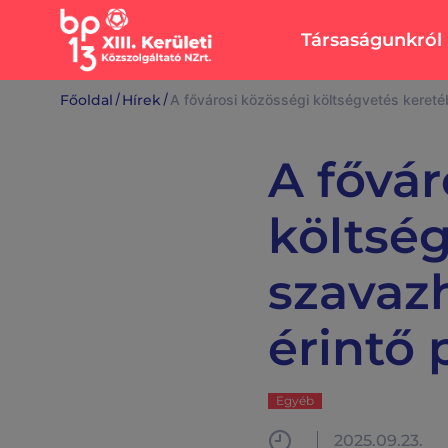
Társaságunkról
Rólunk
Ingatlanok
/
/
Főoldal
Hírek
A fővárosi közösségi költségvetés keretébe
Vezérigazgatói
Bérlakásépítés,
köszöntő
intézmények
A fővár
felújítása
Sajtószoba
Lakások,
Közérdekű adato
költség
üzlethelyiségek
Közbeszerzési ad
Lehel Csarnok
Álláslehetőségek
szavazh
Karbantartás
Elérhetőségek
Közös képviselők
Írjon nekünk
érintő 
Egyéb
2025.09.23.