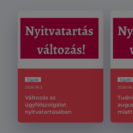
Egyéb
Egyéb
2026.08.3.
2026.08.
Változás az
Tudni
ügyfélszolgálat
augus
nyitvatartásában
miatt