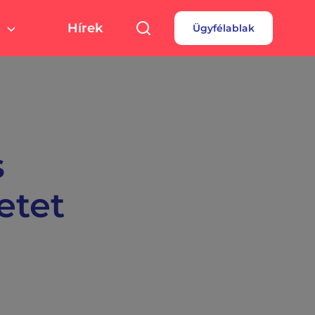
Hírek
Ügyfélablak
túra, sport
Pályázatok
 fizetés
turális színterek,
rtolási helyszínek
rdések
borok
s
etet