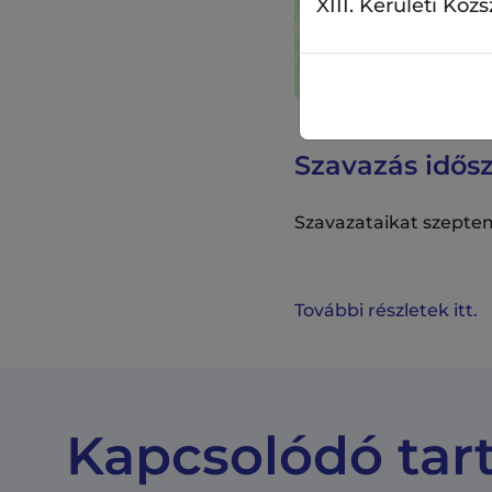
XIII. Kerületi Köz
Szavazás idős
Szavazataikat szeptem
További részletek itt.
Kapcsolódó tar