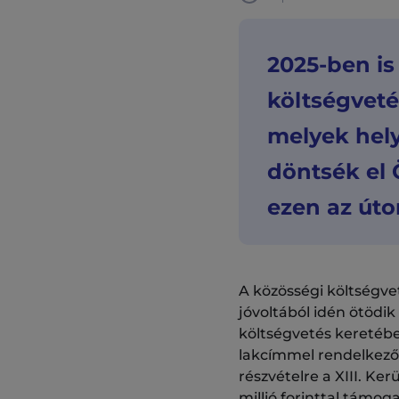
2025-ben is
költségveté
melyek hely
döntsék el 
ezen az úto
A közösségi költségve
jóvoltából idén ötödik
költségvetés keretében
lakcímmel rendelkező 
részvételre a XIII. Ke
millió forinttal támo