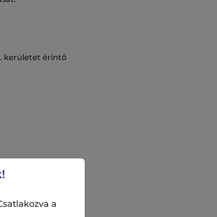
. kerületet érintő
!
Csatlakozva a
I. kerület