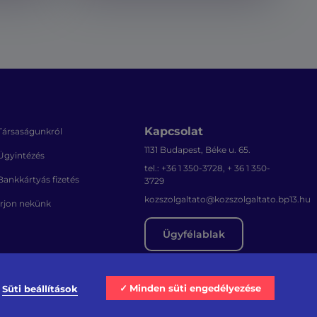
Kapcsolat
Társaságunkról
1131 Budapest, Béke u. 65.
Ügyintézés
tel.: +36 1 350-3728, + 36 1 350-
Bankkártyás fizetés
3729
kozszolgaltato@kozszolgaltato.bp13.hu
Írjon nekünk
Ügyfélablak
Minden süti engedélyezése
Süti beállítások
Akadálymentesítési nyilatkozat
Sajtószoba