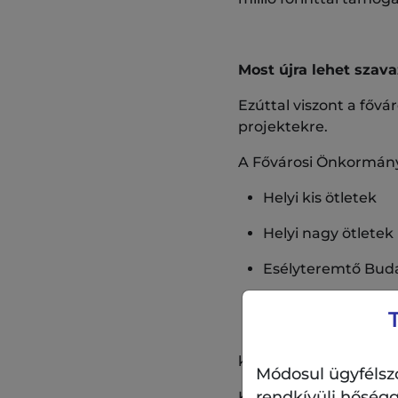
Most újra lehet szava
Ezúttal viszont a fővá
projektekre.
A Fővárosi Önkormány
Helyi kis ötletek
Helyi nagy ötletek
Esélyteremtő Bud
Nyitott Budapest
Zöld Budapest
kategóriákban lehet s
Módosul ügyfélszo
rendkívüli hőségg
Képünkön a helyi kis ö