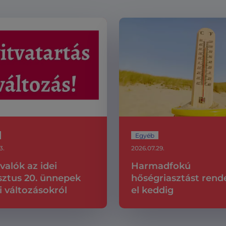
Egyéb
3.
2026.07.29.
valók az idei
Harmadfokú
ztus 20. ünnepek
hőségriasztást rend
i változásokról
el keddig