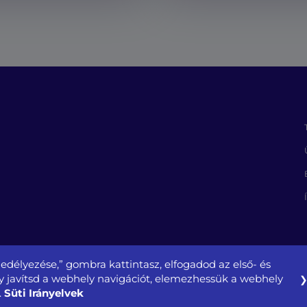
edélyezése,” gombra kattintasz, elfogadod az első- és
gy javítsd a webhely navigációt, elemezhessük a webhely
Süti Irányelvek
.
özszolgáltató NZrt.
Oldaltérkép
Impresszum
Közérdekű adatok