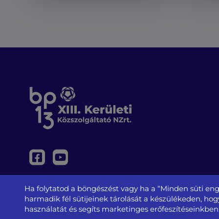
Ha folytatod a böngészést vagy ha a “Minden süti eng
harmadik fél sütijeinek tárolását a készülékeden, ho
használatát és segíts marketinges erőfeszítéseinkben
Adatvédelem és jogi nyilatkozat
@ XIII. Kerületi K