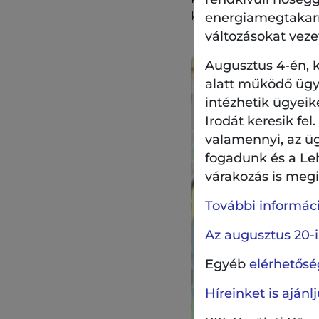
közigazgatási területé
energiamegtakarítá
változásokat veze
Augusztus 4-én, k
alatt működő ügyf
intézhetik ügyeik
Irodát keresik fel
valamennyi, az ü
fogadunk és a Le
várakozás is megil
További információ
Az augusztus 20-i
Egyéb
elérhetőség
Híreinket is aján