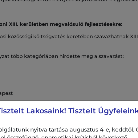
zni XIII. kerületben megvalósuló fejlesztésekre:
rosi közösségi költségvetés keretében szavazhatnak XIII
zat több kategóriában hirdette meg a szavazást:
apest
Tisztelt Lakosaink! Tisztelt Ügyfeleink
zavazni.
lgálatunk nyitva tartása augusztus 4-e, keddtől. 
el összefüggő, energetikai krízisből következő
tletek helyszíne látható térképes megjelenítésben, a XII