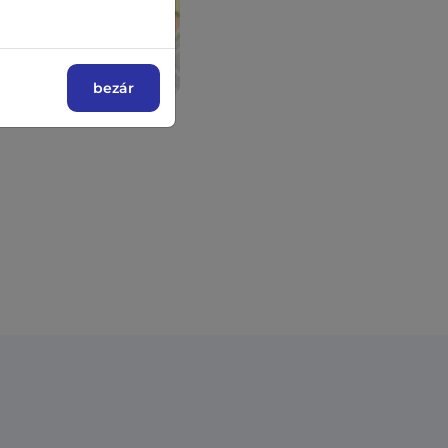
bezár