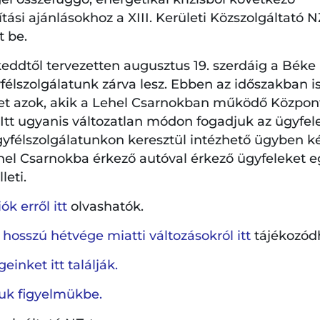
hez tartozó helyszínek mellett egy margitszigeti helyszín
si ajánlásokhoz a XIII. Kerületi Közszolgáltató NZ
t be.
eddtől tervezetten augusztus 19. szerdáig a Béke
élszolgálatunk zárva lesz. Ebben az időszakban is
et azok, akik a Lehel Csarnokban működő Központi
. Itt ugyanis változatlan módon fogadjuk az ügyfel
gyfélszolgálatunkon keresztül intézhető ügyben k
hel Csarnokba érkező autóval érkező ügyfeleket e
leti.
k erről itt
olvashatók.
 hosszú hétvége miatti változásokról itt
tájékozód
einket itt találják.
ljuk figyelmükbe.