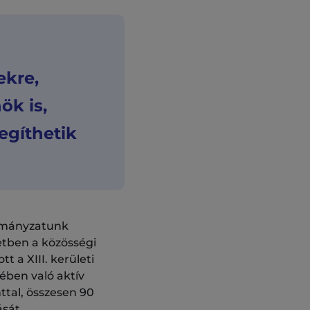
ekre,
ök is,
egíthetik
ormányzatunk
letben a közösségi
 a XIII. kerületi
ében való aktív
nttal, összesen 90
sát.