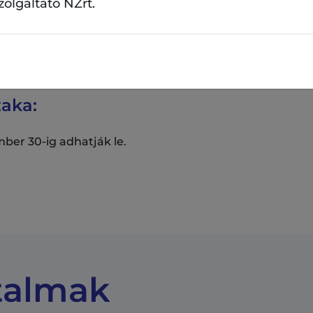
szolgáltató NZrt.
zaka:
ber 30-ig adhatják le.
talmak