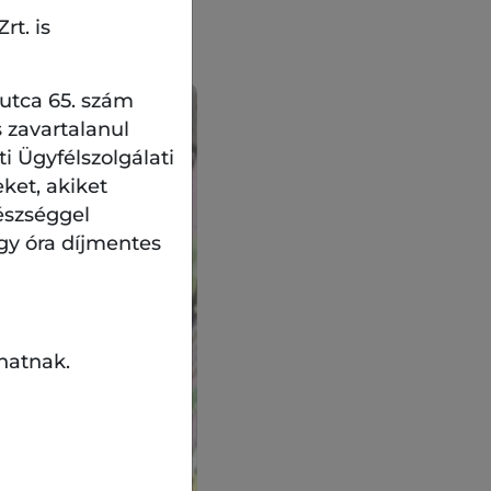
t is feltüntetve.
rt. is
 utca 65. szám
 zavartalanul
 Ügyfélszolgálati
eket, akiket
észséggel
gy óra díjmentes
hatnak.