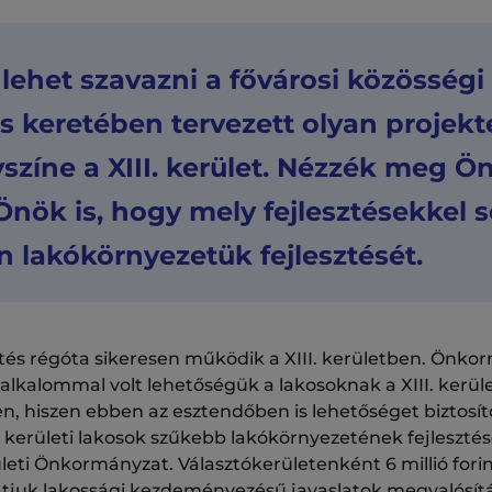
 lehet szavazni a fővárosi közösségi
s keretében tervezett olyan projekt
színe a XIII. kerület. Nézzék meg Ön
Önök is, hogy mely fejlesztésekkel s
n lakókörnyezetük fejlesztését.
tés régóta sikeresen működik a XIII. kerületben. Önk
 alkalommal volt lehetőségük a lakosoknak a XIII. kerü
, hiszen ebben az esztendőben is lehetőséget biztosított
kerületi lakosok szűkebb lakókörnyezetének fejlesztés
rületi Önkormányzat. Választókerületenként 6 millió fori
gatjuk lakossági kezdeményezésű javaslatok megvalósítá