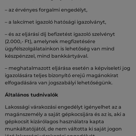
– az érvényes forgalmi engedélyt,
– a lakcímet igazoló hatósági igazolványt,
– és az eljárási díj befizetést igazoló szelvényt
(2.000,- Ft), amelynek megfizetésére
ügyfélszolgálatainkon is lehetőség van mind
készpénzzel, mind bankkártyával.
– meghatalmazott eljárása esetén a képviseleti jog
igazolására teljes bizonyító erejű magánokirat
elfogadására van jogszabályi lehetőségünk.
Általános tudnivalók
Lakossági várakozási engedélyt igényelhet az a
magánszemély a saját gépkocsijára és az is, aki a
gépkocsit kizárólagos használatra kapta
munkáltatójától, de nem váltotta ki saját jogon