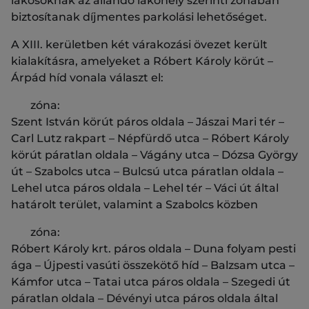
lakosoknak az állandó lakóhely szerinti zónában
biztosítanak díjmentes parkolási lehetőséget.
A XIII. kerületben két várakozási övezet került
kialakításra, amelyeket a Róbert Károly körút –
Árpád híd vonala választ el:
zóna:
Szent István körút páros oldala – Jászai Mari tér –
Carl Lutz rakpart – Népfürdő utca – Róbert Károly
körút páratlan oldala – Vágány utca – Dózsa György
út – Szabolcs utca – Bulcsú utca páratlan oldala –
Lehel utca páros oldala – Lehel tér – Váci út által
határolt terület, valamint a Szabolcs közben
zóna:
Róbert Károly krt. páros oldala – Duna folyam pesti
ága – Újpesti vasúti összekötő híd – Balzsam utca –
Kámfor utca – Tatai utca páros oldala – Szegedi út
páratlan oldala – Dévényi utca páros oldala által