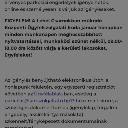
érvényes parkolási engedélyek igényelhetők,
online és személyesen is várjuk az igényléseket.
FIGYELEM! A Lehel Csarnokban működő
Központi Ügyfélszolgálati Iroda január hónapban
minden munkanapon meghosszabbított
nyitvatartással, munkaközi szünet nélkül, 09.00-
18.00 óra között várja a kerületi lakosokat,
ügyfeleket!
Az igénylés benyújtható elektronikus úton, a
honlapunk felületén, egy egyszerű regisztrációt
követően az
Ügyfélablak
-ban, esetleg a
parkolas@kozszolgaltato.bp13.hu
e-mail-címre, a
szükséges dokumentumok (igénylőlap, forgalmi
engedély, lakcímkártya másolata)
szkennelt/fényképezett dokumentumainak