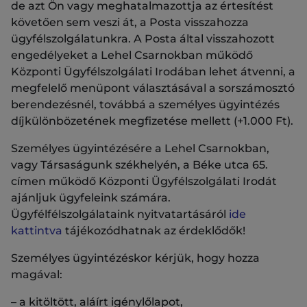
de azt Ön vagy meghatalmazottja az értesítést
követően sem veszi át, a Posta visszahozza
ügyfélszolgálatunkra. A Posta által visszahozott
engedélyeket a Lehel Csarnokban működő
Központi Ügyfélszolgálati Irodában lehet átvenni, a
megfelelő menüpont választásával a sorszámosztó
berendezésnél, továbbá a személyes ügyintézés
díjkülönbözetének megfizetése mellett (+1.000 Ft).
Személyes ügyintézésére a Lehel Csarnokban,
vagy Társaságunk székhelyén, a Béke utca 65.
címen működő Központi Ügyfélszolgálati Irodát
ajánljuk ügyfeleink számára.
Ügyfélfélszolgálataink nyitvatartásáról
ide
kattintva
tájékozódhatnak az érdeklődők!
Személyes ügyintézéskor kérjük, hogy hozza
magával:
– a kitöltött, aláírt igénylőlapot,