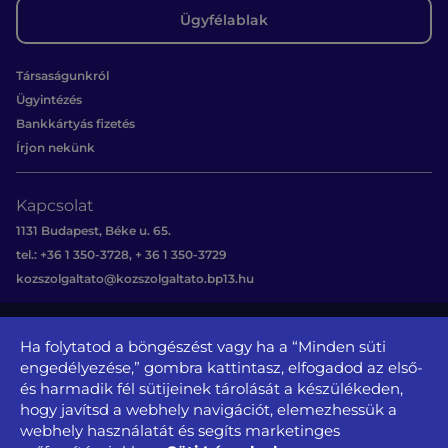
Ügyfélablak
Társaságunkról
Ügyintézés
Bankkártyás fizetés
Írjon nekünk
Kapcsolat
1131 Budapest, Béke u. 65.
tel.: +36 1 350-3728, + 36 1 350-3729
kozszolgaltato@kozszolgaltato.bp13.hu
Közérdekű
Akadálymentesítési
Oldaltérkép
Impresszum
Sajtószoba
adatok
nyilatkozat
Ha folytatod a böngészést vagy ha a “Minden süti
Adatvédelem és jogi nyilatkozat
engedélyezése,” gombra kattintasz, elfogadod az első-
@ XIII. Kerületi Közszolgáltató NZrt.
és harmadik fél sütijeinek tárolását a készülékeden,
hogy javítsd a webhely navigációt, elemezhessük a
webhely használatát és segíts marketinges