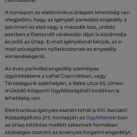
csatolásával.
A honlapon az elektronikus űrlapon lehetőség van
megjelölni, hogy az igényelt parkolási engedély a
lakcímen az első vagy a második lesz, utóbbi
esetben a fizetendő várakozási díjat is kiszámolja
és jelöli az űrlap. E-mail igénylésnél kérjük, az e-
mail szövegében nyilatkozzanak az engedély
sorrendiségéről.
Az éves parkolási engedély személyes
ügyintézésére a Lehel Csarnokban, vagy
Társaságunk székhelyén, a Béke utca 65. címen
működő Központi Ügyfélszolgálati Irodában is
lehetőség van.
Elektronikus igénylés esetén tehát a XIII. Kerületi
Közszolgáltató Zrt. honlapján az
Ügyfélablak
-ban
az űrlap kitöltése mellett szkennelt formában
szükséges csatolni az érvényes forgalmi engedélyt,