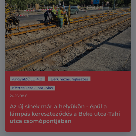
AngyalZÖLD 4.0
Beruházás, fejlesztés
Közterületek, parkolás
2026.08.6.
Az új sínek már a helyükön - épül a
lámpás kereszteződés a Béke utca-Tahi
utca csomópontjában