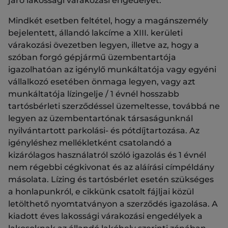
járó lakossági várakozási engedélyét.
Mindkét esetben feltétel, hogy a magánszemély
bejelentett, állandó lakcíme a XIII. kerületi
várakozási övezetben legyen, illetve az, hogy a
szóban forgó gépjármű üzembentartója
igazolhatóan az igénylő munkáltatója vagy egyéni
vállalkozó esetében önmaga legyen, vagy azt
munkáltatója lízingelje / 1 évnél hosszabb
tartósbérleti szerződéssel üzemeltesse, továbbá ne
legyen az üzembentartónak társaságunknál
nyilvántartott parkolási- és pótdíjtartozása. Az
igényléshez mellékletként csatolandó a
kizárólagos használatról szóló igazolás és 1 évnél
nem régebbi cégkivonat és az aláírási címpéldány
másolata. Lízing és tartósbérlet esetén szükséges
a honlapunkról, e cikkünk csatolt fájljai közül
letölthető nyomtatványon a szerződés igazolása. A
kiadott éves lakossági várakozási engedélyek a