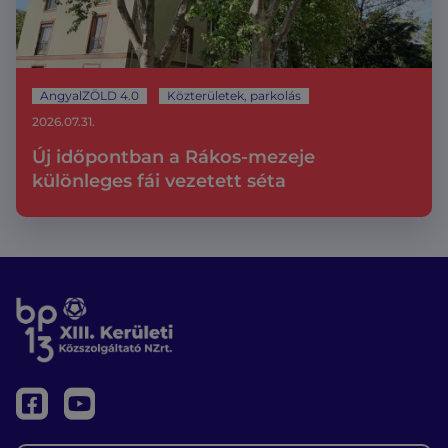
AngyalZÖLD 4.0
Közterületek, parkolás
2026.07.31.
Új időpontban a Rákos-mezeje
különleges fái vezetett séta