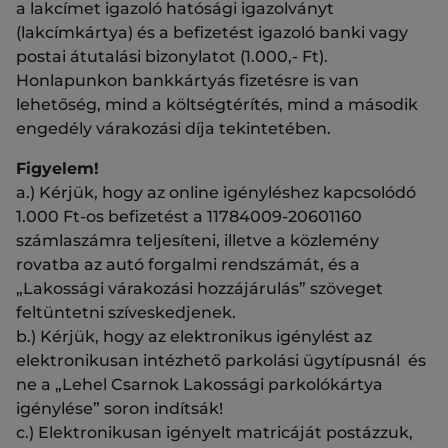
a lakcímet igazoló hatósági igazolványt
(lakcímkártya) és a befizetést igazoló banki vagy
postai átutalási bizonylatot (1.000,- Ft).
Honlapunkon bankkártyás fizetésre is van
lehetőség, mind a költségtérítés, mind a második
engedély várakozási díja tekintetében.
Figyelem!
a.) Kérjük, hogy az online igényléshez kapcsolódó
1.000 Ft-os befizetést a 11784009-20601160
számlaszámra teljesíteni, illetve a közlemény
rovatba az autó forgalmi rendszámát, és a
„Lakossági várakozási hozzájárulás” szöveget
feltüntetni szíveskedjenek.
b.) Kérjük, hogy az elektronikus igénylést az
elektronikusan intézhető parkolási ügytípusnál és
ne a „Lehel Csarnok Lakossági parkolókártya
igénylése” soron indítsák!
c.) Elektronikusan igényelt matricáját postázzuk,