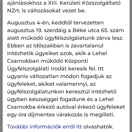
összege a parkolási óradíj 250-szeresének 80%-a.
ajánlásokhoz a XIII. Kerületi Közszolgáltató
NZrt. is változásokat vezet be.
A lakásonkénti 2. autóra vonatkozó éves várakozási
díj képlete: az állandó lakóhely szerinti
parkolási
Augusztus 4-én, keddtől tervezetten
óradíj
*
250
(éves munkanapok száma) *
0,8
(20%-
augusztus 19. szerdáig a Béke utca 65. szám
os XIII. kerületi kedvezmény)
alatt működő ügyfélszolgálatunk zárva lesz.
Ebben az időszakban is zavartalanul
Amennyiben a lakásonkénti második gépjárművet
intézhetik ügyeiket azok, akik a Lehel
a lakos év közben eladja, vagy a lakos elköltözik a
Csarnokban működő Központi
XIII. kerületből, úgy a matrica Központi
Ügyfélszolgálati Irodát keresik fel. Itt
Ügyfélszolgálati Irodák valamelyikében történő
személyes leadása, vagy annak postán való
ugyanis változatlan módon fogadjuk az
visszaküldése mellett a matrica hátralévő
ügyfeleket, akiket valamennyi, az
hónapokkal időarányos várakozási díja visszajár az
ügyfélszolgálatunkon keresztül intézhető
ügyfélnek.
ügyben készséggel fogadunk és a Lehel
Csarnokba érkező autóval érkező ügyfeleket
2. A benyújtott kérelem (igénylés) elutasítása,
egy óra díjmentes várakozás is megilleti.
visszavonása esetén a befizetett költségtérítés
(1.000/2.000 Ft) nem jár vissza.
További információk erről itt
olvashatók.