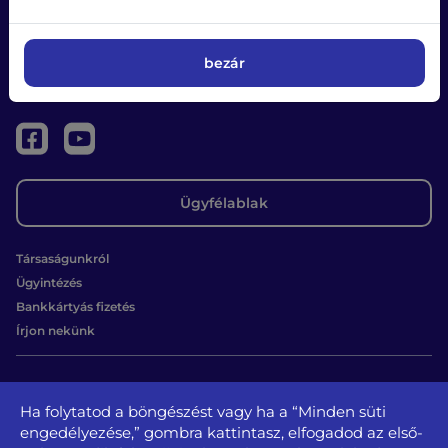
bezár
Ügyfélablak
Társaságunkról
Ügyintézés
Bankkártyás fizetés
Írjon nekünk
Kapcsolat
Ha folytatod a böngészést vagy ha a “Minden süti
1131 Budapest, Béke u. 65.
engedélyezése,” gombra kattintasz, elfogadod az első-
tel.: +36 1 350-3728, + 36 1 350-3729