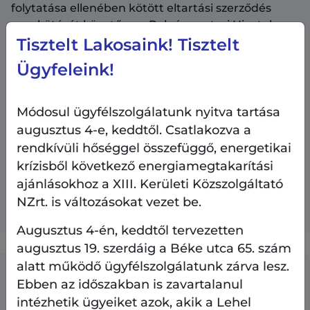
folytatása ellenében kötött eltartási szerződés
megkötését követően a Polgármesteri Hivatal
Igazgatási Osztályát kell az eltartónak és az
Tisztelt Lakosaink! Tisztelt
eltartottnak felkeresni. Az Igazgatási Osztály végzi
Ügyfeleink!
el az eltartási szerződés záradékolását, valamint a
bérlő elhalálozásának esetén megvizsgálja az
eltartási szerződésben vállalt feltételek
Módosul ügyfélszolgálatunk nyitva tartása
teljesülését. Az eltartás megvalósulása és az
augusztus 4-e, keddtől. Csatlakozva a
Igazgatási Osztály jóváhagyása után az eltartónak
rendkívüli hőséggel összefüggő, energetikai
fel kell keresnie a XIII. Kerületi Közszolgáltató NZrt-
krízisből következő energiamegtakarítási
t a bérleti jogviszony rendezése ügyében.
ajánlásokhoz a XIII. Kerületi Közszolgáltató
Bővebb információkat a
Jogviszony folytatás
NZrt. is változásokat vezet be.
ügymenetnél talál.
Augusztus 4-én, keddtől tervezetten
augusztus 19. szerdáig a Béke utca 65. szám
alatt működő ügyfélszolgálatunk zárva lesz.
Ebben az időszakban is zavartalanul
intézhetik ügyeiket azok, akik a Lehel