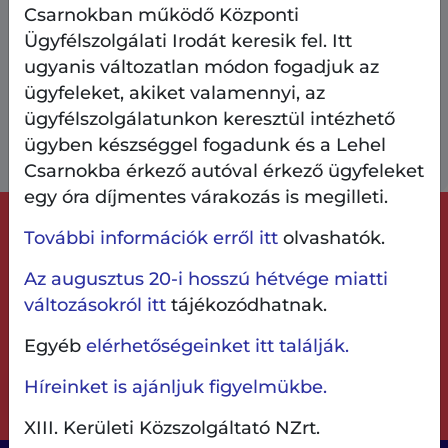
Csarnokban működő Központi
Ügyfélszolgálati Irodát keresik fel. Itt
ugyanis változatlan módon fogadjuk az
ügyfeleket, akiket valamennyi, az
ügyfélszolgálatunkon keresztül intézhető
ügyben készséggel fogadunk és a Lehel
Csarnokba érkező autóval érkező ügyfeleket
egy óra díjmentes várakozás is megilleti.
Keressen minket!
További információk erről itt
olvashatók.
E-mail-címeinken bármikor, telefonos
Az augusztus 20-i hosszú hétvége miatti
elérhetőségeinken nyitvatartási időben fogadjuk
változásokról itt
tájékozódhatnak.
megkereséseit.
Egyéb
elérhetőségeinket itt találják.
Írjon nekünk!
Hívjon minket!
Híreinket is ajánljuk figyelmükbe.
Üzenetet írok
+36 1 350 3728
XIII. Kerületi Közszolgáltató NZrt.