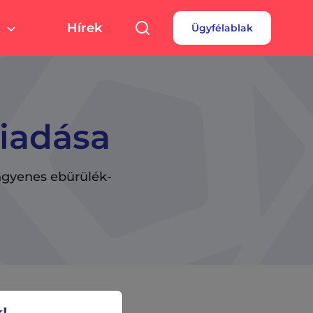
Hírek
Ügyfélablak
túra, sport
Pályázatok
 fizetés
turális színterek,
rtolási helyszínek
rdések
borok
kiadása
ngyenes ebürülék-