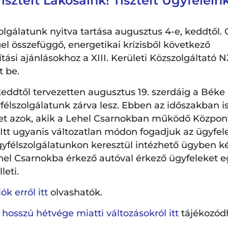
Tisztelt Lakosaink! Tisztelt Ügyfeleink
Ügyintézés módj
lgálatunk nyitva tartása augusztus 4-e, keddtől. 
el összefüggő, energetikai krízisből következő
si ajánlásokhoz a XIII. Kerületi Közszolgáltató NZ
Lehel Csarnok, G
tyatulajdonosok
t be.
1134 Budapest, V
ek át ebürülékgyűjtő-
sarnokban működő
eddtől tervezetten augusztus 19. szerdáig a Béke
+36 1 478-5050
olgálati Irodánkban.
élszolgálatunk zárva lesz. Ebben az időszakban is
+36 1 478-5059
et azok, akik a Lehel Csarnokban működő Központi
. Itt ugyanis változatlan módon fogadjuk az ügyfel
Az ügyfélfogadás
gyfélszolgálatunkon keresztül intézhető ügyben k
elérhetők
ITT
.
hel Csarnokba érkező autóval érkező ügyfeleket e
leti.
k erről itt
olvashatók.
ünk! Mi
 hosszú hétvége miatti változásokról itt
tájékozód
nk.