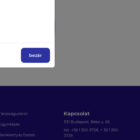
bezár
Kapcsolat
Társaságunkról
1131 Budapest, Béke u. 65.
Ügyintézés
tel.: +36 1 350-3728, + 36 1 350-
Bankkártyás fizetés
3729