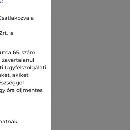
!
ai
Csatlakozva a
rt. is
alériaszint
áci út 9-15.
 utca 65. szám
 zavartalanul
 Ügyfélszolgálati
eket, akiket
 részletei
észséggel
gy óra díjmentes
hatnak.