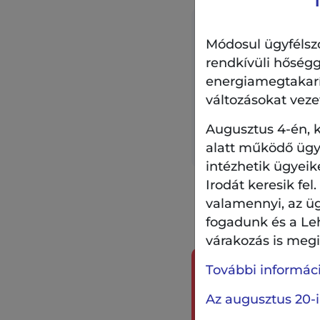
Módosul ügyfélszo
rendkívüli hőségg
energiamegtakarítá
A XIII. kerületi ku
változásokat veze
ingyenesen vehetn
zacskót a Lehel C
Augusztus 4-én, k
Központi Ügyfélsz
alatt működő ügyf
intézhetik ügyeik
Irodát keresik fel
valamennyi, az ü
fogadunk és a Le
várakozás is megil
További információ
Írjon nek
Az augusztus 20-i
válaszolu