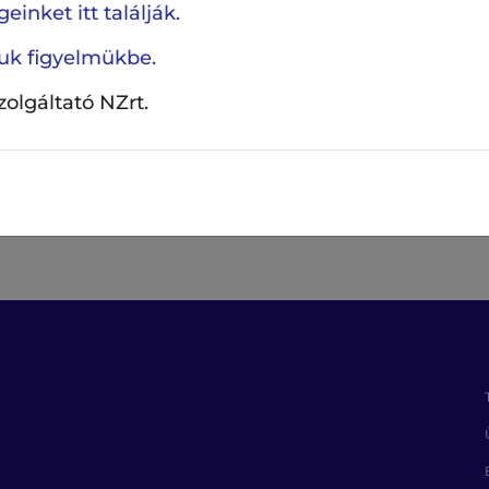
einket itt találják.
tül közvetlenül is
ljuk figyelmükbe.
 velünk. Várjuk
eit.
szolgáltató NZrt.