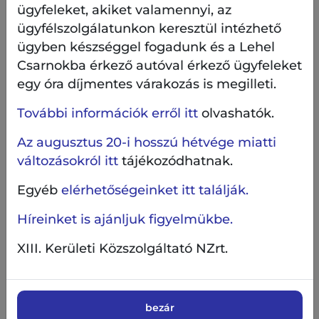
ügyfeleket, akiket valamennyi, az
német vonatokkal a II. világháborútól az 1960-as
ügyfélszolgálatunkon keresztül intézhető
évek végéig, külön terepasztal idéz majd egy kis
ügyben készséggel fogadunk és a Lehel
balatoni hangulatot, gyönyörű különleges
szerelvénnyel. A BKV terepasztalon a jól ismert UV
Csarnokba érkező autóval érkező ügyfeleket
villamos, a Bengáli, Tátra stb, köszönnek majd
egy óra díjmentes várakozás is megilleti.
vissza. A kicsik örömére pedig közel 1000 darabos
További információk erről itt
olvashatók.
favonat készlettel ellátott favonatos játszóház
várja a családosokat.
Az augusztus 20-i hosszú hétvége miatti
A kiállítás mellett lesz lehetőség használt
változásokról itt
tájékozódhatnak.
vonatokat, kisautókat és egyéb a
Egyéb
elérhetőségeinket itt találják.
vasútmodellezéssel kapcsolatos dolgot vásárolni.
Híreinket is ajánljuk figyelmükbe.
XIII. Kerületi Közszolgáltató NZrt.
Belépődíj:
Gyermek: 1300 Ft, Felnőtt: 2000 Ft,
Családi (max. 2 felnőtt+ 3 gyerek): 5000 Ft, XIII.
Kerületi Partnerkártyával: Gyermek 1000 Ft,
Felnőtt 1500 Ft, Családi (max. 2 felnőtt+ 3 gyerek):
bezár
3500 Ft