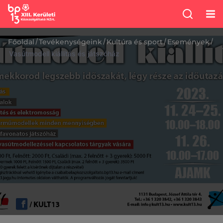
/
/
/
/
Főoldal
Tevékenységeink
Kultúra és sport
Események
Vasútmodell kiállítás és játszóház