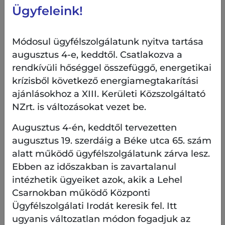
Ügyfeleink!
Módosul ügyfélszolgálatunk nyitva tartása
augusztus 4-e, keddtől. Csatlakozva a
A közönségkedvenc kiállítás egy igazi mesevilágba
rendkívüli hőséggel összefüggő, energetikai
kalauzol, a következő állomása pedig az
krízisből következő energiamegtakarítási
Angyalföldi József Attila Művelődési Központ, ahol
ajánlásokhoz a XIII. Kerületi Közszolgáltató
igazi kincsekkel találkozhatnak majd az
érdeklődők. A kiállítás keretében a felnőttek újra
NZrt. is változásokat vezet be.
átélhetik gyermekkoruk legszebb időszakát, a
Augusztus 4-én, keddtől tervezetten
családi kikapcsolódás közepette pedig a gyerekek
augusztus 19. szerdáig a Béke utca 65. szám
is az időutazás részeseivé válhatnak, fejleszthetik
alatt működő ügyfélszolgálatunk zárva lesz.
kézügyességüket, sőt az elektromosságról is
tanulhatnak egyet s mást.
Ebben az időszakban is zavartalanul
intézhetik ügyeiket azok, akik a Lehel
Számos érdekesség lesz fellelhető a
Csarnokban működő Központi
terepasztalokon, többek között a mátyásföldi
Ügyfélszolgálati Irodát keresik fel. Itt
Ikarus gyár sematikus bemutatása működő
ugyanis változatlan módon fogadjuk az
autóbuszokkal illetve trolibusszal, német táj,