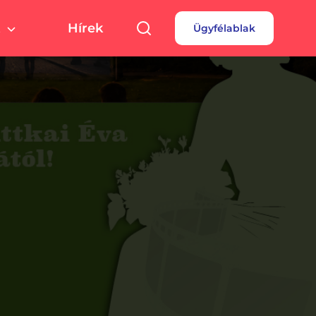
Hírek
Ügyfélablak
túra, sport
Pályázatok
 fizetés
turális színterek,
rtolási helyszínek
rdések
borok