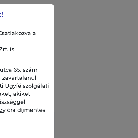
!
Csatlakozva a
rt. is
 utca 65. szám
 zavartalanul
 Ügyfélszolgálati
eket, akiket
észséggel
gy óra díjmentes