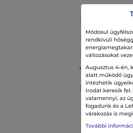
Ruttka
KultúrP
Módosul ügyfélszo
rendkívüli hőségg
energiamegtakarítá
KertMo
változásokat veze
fantasz
Augusztus 4-én, k
alatt működő ügyf
nagynén
intézhetik ügyeik
Irodát keresik fel
valamennyi, az ü
fogadunk és a Le
várakozás is megil
Időpont:
További információ
2026.07.25. 20:00 - 