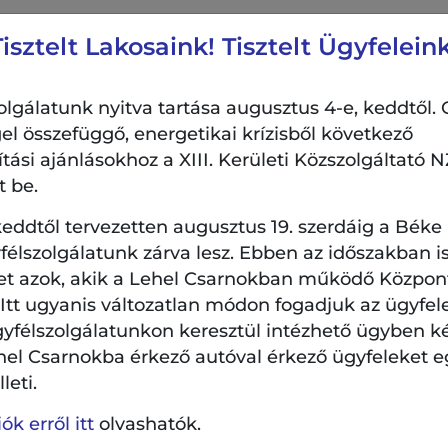
Tisztelt Lakosaink! Tisztelt Ügyfeleink
i
ark –
lgálatunk nyitva tartása augusztus 4-e, keddtől. 
el összefüggő, energetikai krízisből következő
si ajánlásokhoz a XIII. Kerületi Közszolgáltató NZ
zi: A
t be.
tikus
eddtől tervezetten augusztus 19. szerdáig a Béke
élszolgálatunk zárva lesz. Ebben az időszakban is
i 1. rész
et azok, akik a Lehel Csarnokban működő Központi
. Itt ugyanis változatlan módon fogadjuk az ügyfel
gyfélszolgálatunkon keresztül intézhető ügyben k
hel Csarnokba érkező autóval érkező ügyfeleket e
leti.
Helyszín:
k erről itt
olvashatók.
21:30
Ruttkai Éva park