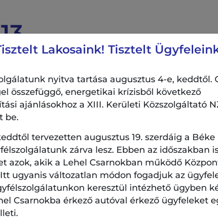
13 –
Tisztelt Lakosaink! Tisztelt Ügyfeleink
S görög
z
lgálatunk nyitva tartása augusztus 4-e, keddtől. 
el összefüggő, energetikai krízisből következő
si ajánlásokhoz a XIII. Kerületi Közszolgáltató NZ
t be.
eddtől tervezetten augusztus 19. szerdáig a Béke
Helyszín:
élszolgálatunk zárva lesz. Ebben az időszakban is
21:30
Angyalföldi József Atti
et azok, akik a Lehel Csarnokban működő Központi
Központ
. Itt ugyanis változatlan módon fogadjuk az ügyfel
gyfélszolgálatunkon keresztül intézhető ügyben k
hel Csarnokba érkező autóval érkező ügyfeleket e
görög táncház
leti.