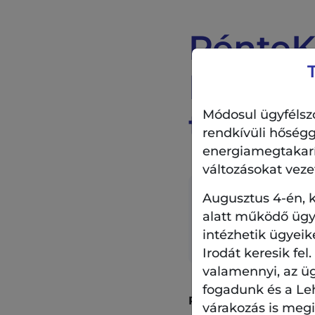
PénteK
MYDRO
tánchá
Módosul ügyfélszo
rendkívüli hőségg
energiamegtakarítá
változásokat veze
Augusztus 4-én, k
Időpont:
alatt működő ügyf
2026.01.30. 19:00 - 
intézhetik ügyeik
Irodát keresik fel
valamennyi, az ü
fogadunk és a Le
PénteK13 – MYDROS 
várakozás is megil