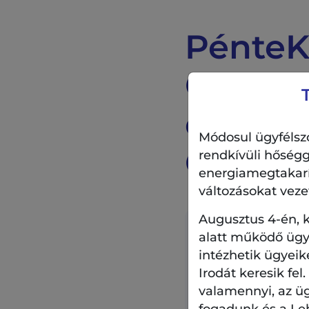
PénteK
Gerend
és Zen
Módosul ügyfélszo
COUNT
rendkívüli hőségg
energiamegtakarítá
változásokat veze
Augusztus 4-én, k
Időpont:
alatt működő ügyf
intézhetik ügyeik
2025.05.16. 19:00 - 
Irodát keresik fel
valamennyi, az ü
fogadunk és a Le