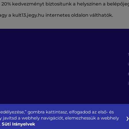
al 20% kedvezményt biztosítunk a helyszínen a belépőjeg
gy a kult13.jegy.hu internetes oldalon válthatók.
edélyezése,” gombra kattintasz, elfogadod az első- és
gy javítsd a webhely navigációt, elemezhessük a webhely
Süti Irányelvek
.
özszolgáltató NZrt.
Oldaltérkép
Impresszum
Közérdekű adatok