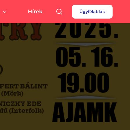
Hírek
Ügyfélablak
túra, sport
Pályázatok
 fizetés
turális színterek,
rtolási helyszínek
rdések
borok