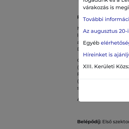
várakozás is megil
PénteK13 – Gerendás
További információ
Műsoron lesznek Geren
Az augusztus 20-i
legendás hazai zászló
a kihagyhatatlan Beat
Egyéb
elérhetőség
Denver, Simon and Gar
Híreinket is aján
Gerendás Péter a coun
XIII. Kerületi Köz
(100 Folk Celsius), Lé
Folk Celsius), Vörös A
(Presser produkció) é
sztárvendége a varázsl
Az alkalomhoz méltó 
Belépődíj:
Első szekto