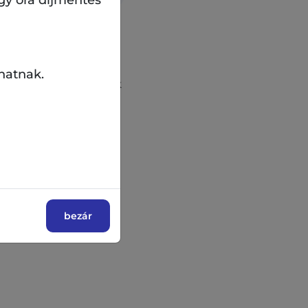
es dalai: a country
hatnak.
ega. De felcsendülnek
ól – az Eagles, John
mre – mandolin, ének
 – hegedű, ének (100
hangszerek, zongora
, valamint az este
bezár