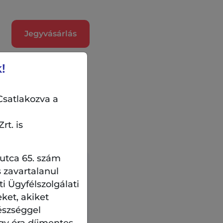
Jegyvásárlás
!
Csatlakozva a
rt. is
 utca 65. szám
 zavartalanul
 Ügyfélszolgálati
la Művelődési
eket, akiket
tila tér 4.
észséggel
gy óra díjmentes