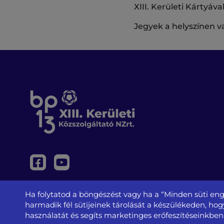
XIII. Kerületi Kártyáv
Jegyek a helyszínen va
Ha folytatod a böngészést vagy ha a “Minden süti eng
harmadik fél sütijeinek tárolását a készülékeden, ho
használatát és segíts marketinges erőfeszítéseinkben
Adatvédelem és jogi nyilatkozat
@ XIII. Kerületi K