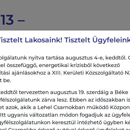
13 –
ás Péter
Tisztelt Lakosaink! Tisztelt Ügyfeleink
ekara –
lgálatunk nyitva tartása augusztus 4-e, keddtől. 
RY
el összefüggő, energetikai krízisből következő
si ajánlásokhoz a XIII. Kerületi Közszolgáltató NZ
t be.
eddtől tervezetten augusztus 19. szerdáig a Béke
Helyszín:
élszolgálatunk zárva lesz. Ebben az időszakban is
et azok, akik a Lehel Csarnokban működő Központi
20:30
Angyalföldi József Atti
. Itt ugyanis változatlan módon fogadjuk az ügyfel
Központ
1131 Budapest, József At
gyfélszolgálatunkon keresztül intézhető ügyben k
hel Csarnokba érkező autóval érkező ügyfeleket e