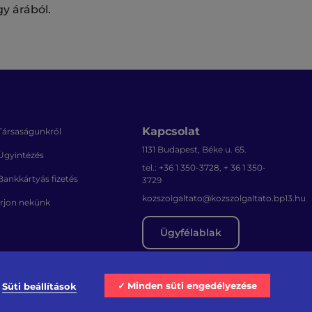
y árából.
Kapcsolat
Társaságunkról
1131 Budapest, Béke u. 65.
Ügyintézés
tel.: +36 1 350-3728, + 36 1 350-
Bankkártyás fizetés
3729
kozszolgaltato@kozszolgaltato.bp13.hu
Írjon nekünk
Ügyfélablak
Minden süti engedélyezése
Süti beállítások
Akadálymentesítési nyilatkozat
Sajtószoba