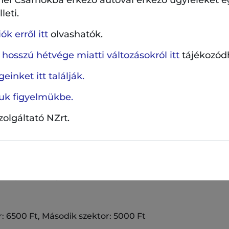
leti.
 Péter és Zenekara – COUNTRY
k erről itt
olvashatók.
dás saját szerzeményein kívül a hazai zenetörténet hír
 hosszú hétvége miatti változásokról itt
tájékozód
shajója a Fonográf, country köntösben az LGT és az Om
les és – természetesen a country őshazájából, Amerikáb
einket itt találják.
funkel csodás dalai is.
ljuk figyelmükbe.
try hazai zenekaraiból hívta meg vendégeit. Littvay I
szolgáltató NZrt.
grády Péter – banjo, ének (100 Folk Celsius), Mikes Attila
ndor – pedal steel gitár (Bojtorján), Födő Sándor – ütő
s Gerendás Ruben – basszusgitár (Azahriah) játszik majd
atos hangú Szabó Csilla (Bojtorján) lesz.
belépő kód és jelszó: COUNTRY!
r: 6500 Ft, Második szektor: 5000 Ft