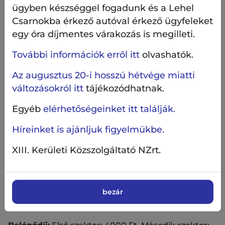
Őszinte kíváncsisággal és együttérzéssel vallanak
ügyben készséggel fogadunk és a Lehel
arról, milyen válaszok, megoldások születtek
Csarnokba érkező autóval érkező ügyfeleket
bennük az élet különféle helyzeteire a negyedik X-
egy óra díjmentes várakozás is megilleti.
en túl…
További információk erről itt
olvashatók.
’A lemez két oldala’ fergeteges monológjait Szabó
T. Anna és Lackfi János virtuóz szövegű versei
Az augusztus 20-i hosszú hétvége miatti
követik: a VersLavinából népszerűvé és
változásokról itt
tájékozódhatnak.
közismertté vált írások közül elhangzik János
verse, „A nőci, ha negyven…” és Anna verse, a „A
Egyéb
elérhetőségeinket itt találják.
nő, az akkor nő…”!
Híreinket is ajánljuk figyelmükbe.
A 2021-ben debütált produkció vers és próza
XIII. Kerületi Közszolgáltató NZrt.
különleges, szeretetteljes találkozása, ahol a közös
nevező, a kapocs a játékosság és a derű. Afféle
asszociáció-folyam: éles tükör – szavakból
csiszolva…
bezár