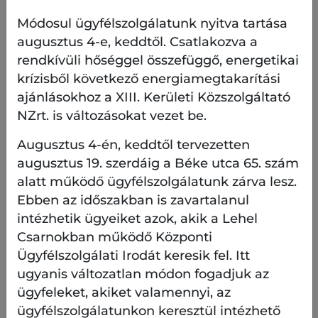
Módosul ügyfélszolgálatunk nyitva tartása
augusztus 4-e, keddtől. Csatlakozva a
rendkívüli hőséggel összefüggő, energetikai
krízisből következő energiamegtakarítási
Képzeletszínház és beszélgetés, avagy emberi
ajánlásokhoz a XIII. Kerületi Közszolgáltató
sorsok és játszmák – ahogyan a nők látják
NZrt. is változásokat vezet be.
Augusztus 4-én, keddtől tervezetten
Előadják: Hámori Ildikó, Kakasy Dóra, Szamosi
augusztus 19. szerdáig a Béke utca 65. szám
Zsófia és Szalontay Tünde
alatt működő ügyfélszolgálatunk zárva lesz.
Moderátor: Tallár Mónika
Ebben az időszakban is zavartalanul
intézhetik ügyeiket azok, akik a Lehel
Csarnokban működő Központi
A Janikovszky Éva írásai alapján életre keltett
Ügyfélszolgálati Irodát keresik fel. Itt
halhatatlan nőalakok segítségével gondolkodnak
ugyanis változatlan módon fogadjuk az
közösen a 40-45 év feletti lét végpontjairól:
ügyfeleket, akiket valamennyi, az
mindennapi mélységeiről és magasságairól.
ügyfélszolgálatunkon keresztül intézhető