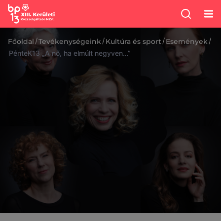
/
/
/
/
Főoldal
Tevékenységeink
Kultúra és sport
Események
PénteK13 „A nő, ha elmúlt negyven…”