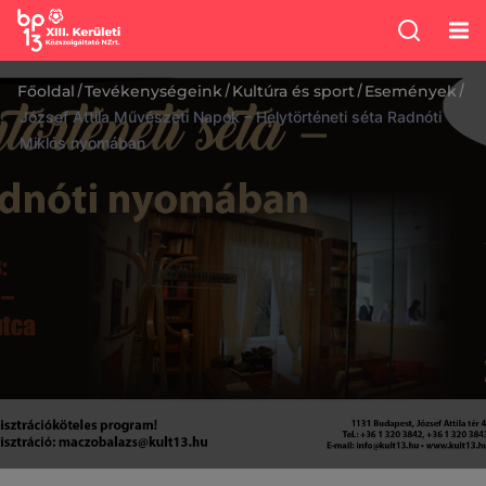
/
/
/
/
Főoldal
Tevékenységeink
Kultúra és sport
Események
József Attila Művészeti Napok – Helytörténeti séta Radnóti
Miklós nyomában