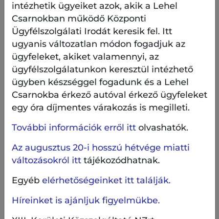
Gyülekezés: Kádár utca – Visegrádi utca
intézhetik ügyeiket azok, akik a Lehel
sarka
Csarnokban működő Központi
Ügyfélszolgálati Irodát keresik fel. Itt
ugyanis változatlan módon fogadjuk az
JAMN – Helytörténeti séta Radnóti Miklós
ügyfeleket, akiket valamennyi, az
nyomában
ügyfélszolgálatunkon keresztül intézhető
ügyben készséggel fogadunk és a Lehel
Újlipótváros talán leghíresebb szülötte Radnóti
Csarnokba érkező autóval érkező ügyfeleket
Miklós. Városi sétánkon életének fontosabb
állomásait keressük fel, megkeressük a szülőházát,
egy óra díjmentes várakozás is megilleti.
ellátogatunk oda, ahol felnőtt, és természetesen
További információk erről itt
olvashatók.
érintjük Pozsonyi úti lakását is, ahol megannyi
gyönyörű vers született. Sétánk végén
Az augusztus 20-i hosszú hétvége miatti
meglátogatjuk az emlékszobáját, ahol egykori
változásokról itt
tájékozódhatnak.
használati tárgyai megelevenednek előttünk.
Egyéb
elérhetőségeinket itt találják.
A részvétel díjtalan!
Híreinket is ajánljuk figyelmükbe.
Helyszín:
XIII. kerület, Újlipótváros