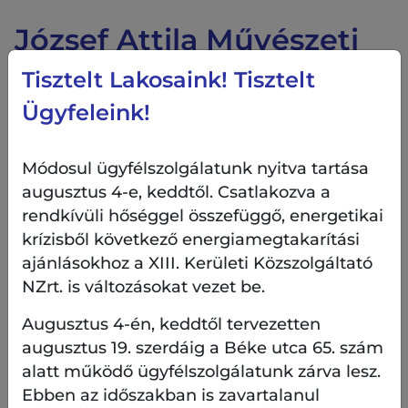
József Attila Művészeti
Napok – Helytörténeti
Tisztelt Lakosaink! Tisztelt
séta Radnóti Miklós
Ügyfeleink!
nyomában
Módosul ügyfélszolgálatunk nyitva tartása
augusztus 4-e, keddtől. Csatlakozva a
rendkívüli hőséggel összefüggő, energetikai
krízisből következő energiamegtakarítási
ajánlásokhoz a XIII. Kerületi Közszolgáltató
Időpont:
NZrt. is változásokat vezet be.
2024.05.05. 10:00 - 13:00
Augusztus 4-én, keddtől tervezetten
augusztus 19. szerdáig a Béke utca 65. szám
alatt működő ügyfélszolgálatunk zárva lesz.
Helyszín:
Ebben az időszakban is zavartalanul