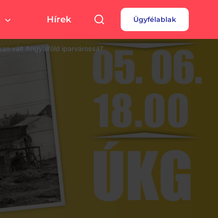
Hírek
Ügyfélablak
túra, sport
Pályázatok
yan vált Angyalföld iparvárossá?
 fizetés
turális színterek,
rtolási helyszínek
rdések
borok