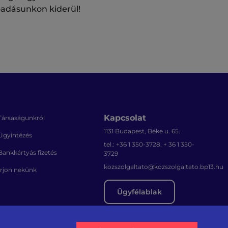
lőadásunkon kiderül!
Kapcsolat
Társaságunkról
1131 Budapest, Béke u. 65.
Ügyintézés
tel.: +36 1 350-3728, + 36 1 350-
Bankkártyás fizetés
3729
kozszolgaltato@kozszolgaltato.bp13.hu
Írjon nekünk
Ügyfélablak