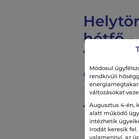
Helytör
hétfő -
Vándor
gyárak
Módosul ügyfélszo
rendkívüli hőségg
energiamegtakarítá
Budape
változásokat veze
térkép
Augusztus 4-én, k
alatt működő ügyf
Hogyan
intézhetik ügyeik
Irodát keresik fel
valamennyi, az ü