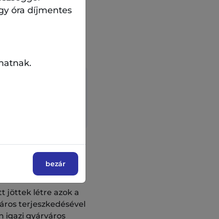
gy óra díjmentes
hatnak.
ria
, 1136
bezár
?
t jöttek létre azok a
áros terjeszkedésével
n igazi gyárváros