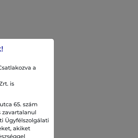
!
Csatlakozva a
rt. is
 utca 65. szám
 zavartalanul
 Ügyfélszolgálati
eket, akiket
észséggel