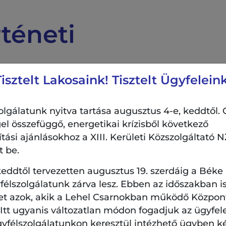
téneti
Tisztelt Lakosaink! Tisztelt Ügyfeleink
ló
lgálatunk nyitva tartása augusztus 4-e, keddtől. 
el összefüggő, energetikai krízisből következő
si ajánlásokhoz a XIII. Kerületi Közszolgáltató NZ
st
t be.
én –
eddtől tervezetten augusztus 19. szerdáig a Béke
élszolgálatunk zárva lesz. Ebben az időszakban is
 vált
et azok, akik a Lehel Csarnokban működő Központi
. Itt ugyanis változatlan módon fogadjuk az ügyfel
gyfélszolgálatunkon keresztül intézhető ügyben k