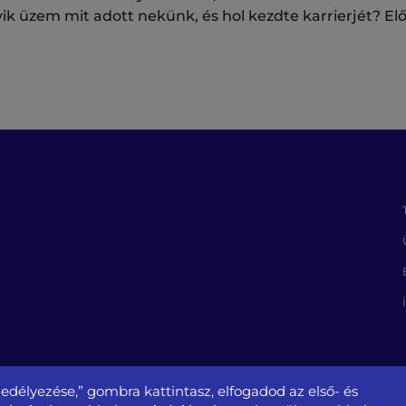
lyik üzem mit adott nekünk, és hol kezdte karrierjét? E
edélyezése,” gombra kattintasz, elfogadod az első- és