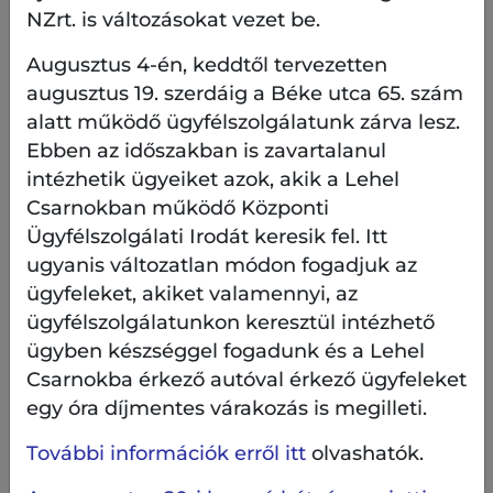
Angyalföldi József Attila Művelődési Központ
NZrt. is változásokat vezet be.
1131 Budapest, József Attila tér 4.
Augusztus 4-én, keddtől tervezetten
augusztus 19. szerdáig a Béke utca 65. szám
alatt működő ügyfélszolgálatunk zárva lesz.
Ebben az időszakban is zavartalanul
Közreműködnek: ifj. Balázs Elemér és Oláh
intézhetik ügyeiket azok, akik a Lehel
Krisztián, a Cziffra Fesztivál 2023. évi díjazottjai
Csarnokban működő Központi
Ügyfélszolgálati Irodát keresik fel. Itt
A Cziffra Fesztivál elkötelezett támogatója a jövő
ugyanis változatlan módon fogadjuk az
előadóművész generációinak, melynek keretében
minden évben kiválasztják azon fiatal tehetséges
ügyfeleket, akiket valamennyi, az
művészeket, akiket nemcsak anyagi és erkölcsi
ügyfélszolgálatunkon keresztül intézhető
elismeréssel, hanem fellépési lehetőségekkel és
ügyben készséggel fogadunk és a Lehel
szakmai mentorálással segítenek. Ezúttal két
Csarnokba érkező autóval érkező ügyfeleket
kivételes tehetségű díjazott mutatkozik be
egy óra díjmentes várakozás is megilleti.
Angyalföldön: a zongorista-zeneszerző Ifj. Balázs
Elemér és a jazz-zongorista – zeneszerző Oláh
További információk erről itt
olvashatók.
Krisztián. Mindketten Junior Prima díjas, fiatal