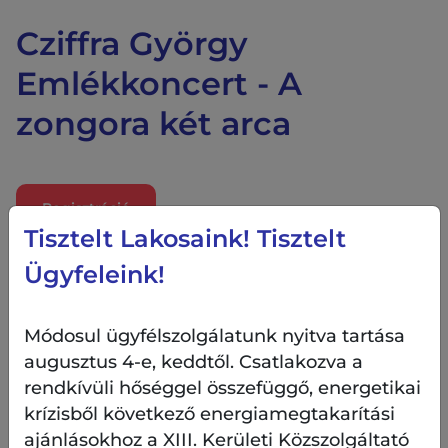
Cziffra György
Emlékkoncert - A
zongora két arca
Regisztráció
Tisztelt Lakosaink! Tisztelt
Ügyfeleink!
Időpont:
Módosul ügyfélszolgálatunk nyitva tartása
2023.11.07. 19:00 - 20:30
augusztus 4-e, keddtől. Csatlakozva a
rendkívüli hőséggel összefüggő, energetikai
krízisből következő energiamegtakarítási
Helyszín:
ajánlásokhoz a XIII. Kerületi Közszolgáltató