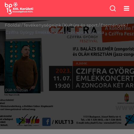
/
/
/
/
Főoldal
Tevékenységeink
Kultúra és sport
Események
Cziffra György Emlékkoncert – A zongora két arca