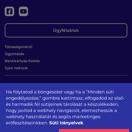
Ügyfélablak
Társaságunkról
Ügyintézés
Bankkártyás fizetés
Írjon nekünk
Kapcsolat
Ha folytatod a böngészést vagy ha a “Minden süti
1131 Budapest, Béke u. 65.
engedélyezése,” gombra kattintasz, elfogadod az első-
tel.: +36 1 350-3728, + 36 1 350-3729
és harmadik fél sütijeinek tárolását a készülékeden,
kozszolgaltato@kozszolgaltato.bp13.hu
hogy javítsd a webhely navigációt, elemezhessük a
webhely használatát és segíts marketinges
Közérdekű
Akadálymentesítési
Süti Irányelvek
erőfeszítéseinkben.
Oldaltérkép
Impresszum
Sajtószoba
adatok
nyilatkozat
Adatvédelem és jogi nyilatkozat