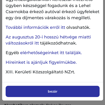
megemlékezzünk, és ezáltal jelentőségét,
ügyben készséggel fogadunk és a Lehel
fontosságát fenntartsuk a köztudatban. A
Csarnokba érkező autóval érkező ügyfeleket
korszak kiemelkedő eseményei, a harc, a
egy óra díjmentes várakozás is megilleti.
forradalom hangulatát idézik, zeneileg a mai korba
helyezve. A kortárs zene és a múltidéző szövegek
További információk erről itt
olvashatók.
teszik lehetővé, hogy a közönség korosztálytól
függetlenül élvezni és értékelni tudja az előadást.
Az augusztus 20-i hosszú hétvége miatti
A néző a másfél órás előadás keretében egyszerre
változásokról itt
tájékozódhatnak.
élhet át színházi és mozis élményt is.
Egyéb
elérhetőségeinket itt találják.
Híreinket is ajánljuk figyelmükbe.
Szereplők:
Orbán Gábor, Fodor Judit, Bokor
Zsuzsa, Mészáros Attila, Közreműködik a Csepp
XIII. Kerületi Közszolgáltató NZrt.
Színház Társulata
valamint: Balla Gergely Mózsi
Rendező
: Szabó
Zselyke
Zenei vezető
: Gyuris Rita
Koreográfus
:
bezár
Fodor Judit