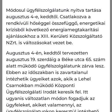
Módosul ügyfélszolgálatunk nyitva tartása
augusztus 4-e, keddtől. Csatlakozva a
Csepp Színház: ’56 MÁSKÉPP – vizsgaelőadás
rendkívüli hőséggel összefüggő, energetikai
Történelmi performansz két felvonásban
krízisből következő energiamegtakarítási
ajánlásokhoz a XIII. Kerületi Közszolgáltató
NZrt. is változásokat vezet be.
Film? Színház? Zene?
Képi világ költők verseivel és
prózai alkotásaival ötvözve, élő zenével.
Augusztus 4-én, keddtől tervezetten
augusztus 19. szerdáig a Béke utca 65. szám
Egy kicsit több, mint puszta megemlékezés.
alatt működő ügyfélszolgálatunk zárva lesz.
Komplexebb, átfogóbb képet ad arról, ki hogyan
Ebben az időszakban is zavartalanul
élte, alkotta meg ‘56-ot.
intézhetik ügyeiket azok, akik a Lehel
A múlt kiteljesedik, színesebbé válik a színészek,
Csarnokban működő Központi
zenészek játéka által. Az előadás során
Ügyfélszolgálati Irodát keresik fel. Itt
visszatekintünk az ötvenes évekbe, felidézzük
ugyanis változatlan módon fogadjuk az
annak sötét, lázadó korszakát, mivel fontos, hogy
ügyfeleket, akiket valamennyi, az
erről a történelmi időszakról megfelelőképpen
ügyfélszolgálatunkon keresztül intézhető