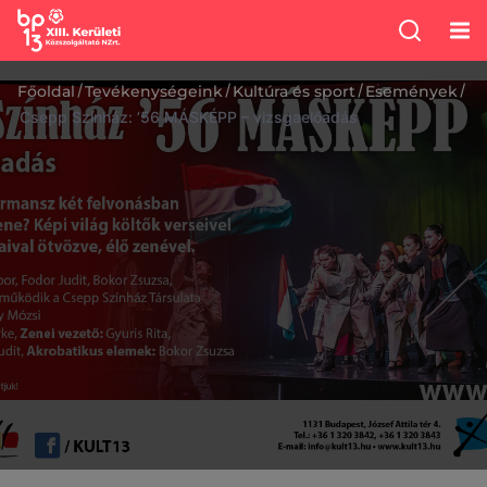
/
/
/
/
Főoldal
Tevékenységeink
Kultúra és sport
Események
Csepp Színház: ’56 MÁSKÉPP – vizsgaelőadás