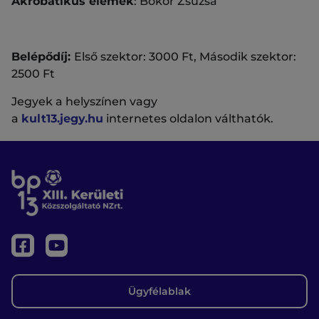
Akrobatikus elemek
: Bokor Zsuzsa
Belépődíj:
Első szektor: 3000 Ft, Második szektor:
2500 Ft
Jegyek a helyszínen vagy
a
kult13.jegy.hu
internetes oldalon válthatók.
Ügyfélablak