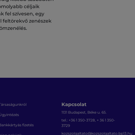
omolyabb céljaik
k fel szívesen, egy
l feltörekvő zenészek
römzenélés.
Kapcsolat
Társaságunkról
1131 Budapest, Béke u. 65.
Ügyintézés
tel.: +36 1 350-3728, + 36 1 350-
Bankkártyás fizetés
3729
kozszolgaltato@kozszolgaltato.bp13.hu