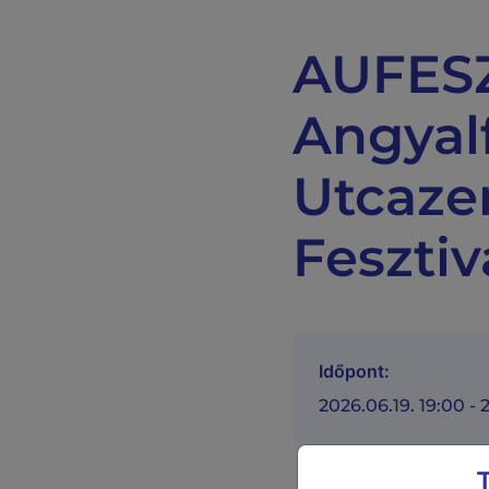
AUFESZ
Angyalf
Utcaze
Fesztiv
Időpont:
2026.06.19. 19:00 - 