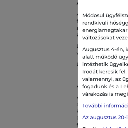
AUFESZT 2. – Angyalf
A hagyományos nyári, 
Módosul ügyfélszo
feltörekvő, vagy „hob
rendkívüli hőségg
szeptemberig havonta 
energiamegtakarítá
kerülnek megrendezé
változásokat veze
Ezalkalommal a 13. ke
Augusztus 4-én, k
vágyó közönséget!
alatt működő ügyf
intézhetik ügyeik
Legyen a park a zené
Irodát keresik fel
valamennyi, az ü
fogadunk és a Le
4WINDS
(fuvola, oboa
várakozás is megil
A 4Winds kamarazenei 
akik nagy örömmel vet
További információ
kompozíciókból áll, d
Az augusztus 20-i
izgalmas átiratot kés
felnőtt közönségnek e