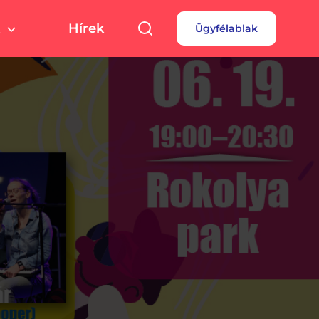
Hírek
Ügyfélablak
túra, sport
Pályázatok
 fizetés
turális színterek,
rtolási helyszínek
rdések
borok