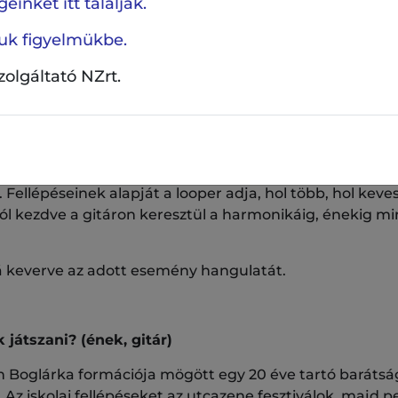
einket itt találják.
 szélesebb hallgatósággal. Nyáresti szabadtéri koncert
özzék a klasszikus és könnyedebb zenei elemeket, hogy
ljuk figyelmükbe.
k zenéjükön keresztül.
szolgáltató NZrt.
itár, looper)
k ebben a felállásban. Koncertjeiken az akusztikus po
Fellépéseinek alapját a looper adja, hol több, hol keves
ól kezdve a gitáron keresztül a harmonikáig, énekig mi
zá keverve az adott esemény hangulatát.
játszani? (ének, gitár)
n Boglárka formációja mögött egy 20 éve tartó barátság
l. Az iskolai fellépéseket az utcazene fesztiválok, majd 