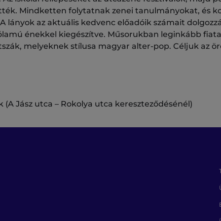
ték. Mindketten folytatnak zenei tanulmányokat, és k
A lányok az aktuális kedvenc előadóik számait dolgozzá
szólamú énekkel kiegészítve. Műsorukban leginkább fiata
átszák, melyeknek stílusa magyar alter-pop. Céljuk az ö
 (A Jász utca – Rokolya utca kereszteződésénél)