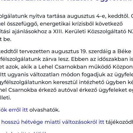
öldi Utcazenei Fesztivál
szabadtéri programsorozat helyszínein elsősorban fiat
lgálatunk nyitva tartása augusztus 4-e, keddtől. 
bi” zenészek lesznek hallhatóak, műfaji sokszínűséggel.
el összefüggő, energetikai krízisből következő
jelentkező koncertek a kerület szebbnél szebb parkja
si ajánlásokhoz a XIII. Kerületi Közszolgáltató NZ
sre.
t be.
rület legújabb és az egyik legszebb parkjába várjuk a 
eddtől tervezetten augusztus 19. szerdáig a Béke
élszolgálatunk zárva lesz. Ebben az időszakban is
et azok, akik a Lehel Csarnokban működő Központi
szeké, a zene mindenkié egy-egy estén! Pokrócot érdem
. Itt ugyanis változatlan módon fogadjuk az ügyfel
gyfélszolgálatunkon keresztül intézhető ügyben k
hel Csarnokba érkező autóval érkező ügyfeleket e
, klarinét, fagott)
leti.
formáció 2022 őszén alakult. Tagjai a fafúvós hangszer
ik bele magukat a közös zenélésbe. Repertoárjuk főleg
k erről itt
olvashatók.
e kíváncsiságuk és az együttzenélés szeretete ösztönzi 
 hosszú hétvége miatti változásokról itt
tájékozód
zítsenek és adjanak elő a barokktól napjainkig. Szívese
gyaránt. Céljaik közé tartozik a klasszikus zene megis