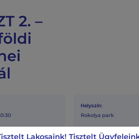
T 2. –
öldi
nei
ál
Helyszín:
20:30
Rokolya park
Tisztelt Lakosaink! Tisztelt Ügyfeleink