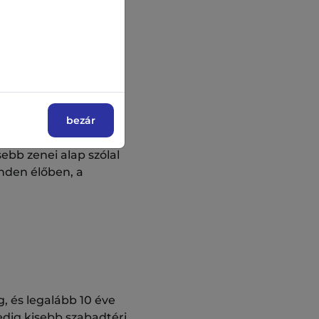
jeiken arra
 minél több
bezár
pzenét keverik
ebb zenei alap szólal
nden élőben, a
, és legalább 10 éve
pedig kisebb szabadtéri