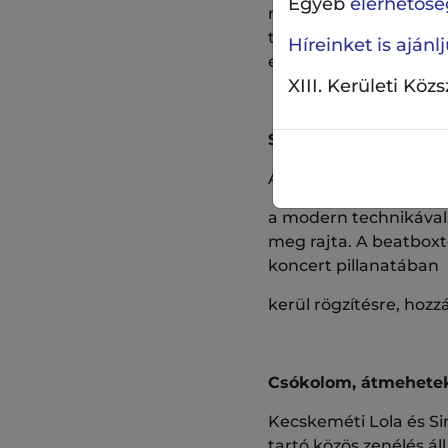
Egyéb
elérhetőség
megszerettetése minél
törekednek, hogy ötv
Híreinket is aján
emberhez szólhassana
XIII. Kerületi Köz
Sárbogár Duó (ének, g
A duó 2017 óta működi
a modern technikával. 
meg rajta. A beatboxt
koncert pillanatában
kerül rögzítésre, hoz
Csókolom, átmehetek 
Kecskeméti Lola és Si
tartó közös zenélés ál