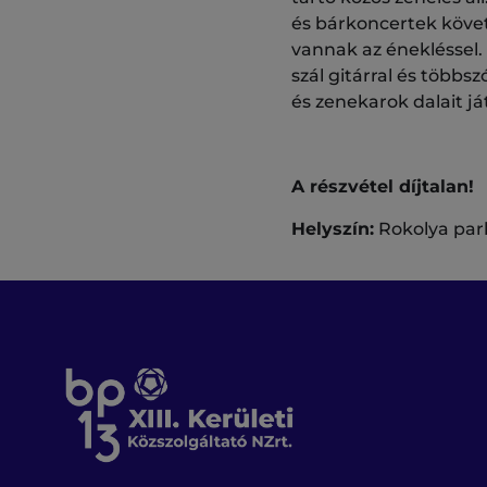
és bárkoncertek követ
vannak az énekléssel. 
szál gitárral és több
és zenekarok dalait j
A részvétel díjtalan!
Helyszín:
Rokolya park