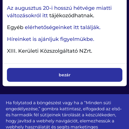
Az augusztus 20-i hosszú hétvége miatti
változásokról itt
tájékozódhatnak.
Egyéb
elérhetőségeinket itt találják.
Híreinket is ajánljuk figyelmükbe.
Ügyfélablak
XIII. Kerületi Közszolgáltató NZrt.
Társaságunkról
Ügyintézés
Bankkártyás fizetés
bezár
Írjon nekünk
Kapcsolat
Ha folytatod a böngészést vagy ha a “Minden süti
1131 Budapest, Béke u. 65.
engedélyezése,” gombra kattintasz, elfogadod az első-
tel.: +36 1 350-3728, + 36 1 350-3729
és harmadik fél sütijeinek tárolását a készülékeden,
kozszolgaltato@kozszolgaltato.bp13.hu
hogy javítsd a webhely navigációt, elemezhessük a
webhely használatát és segíts marketinges