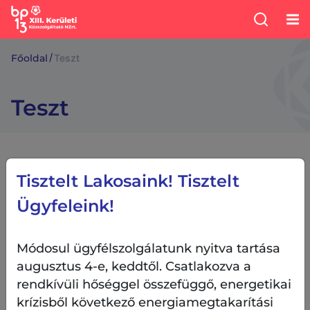
/
Főoldal
Teszt
Teszt
Tisztelt Lakosaink! Tisztelt
?
Ügyfeleink!
1
Módosul ügyfélszolgálatunk nyitva tartása
augusztus 4-e, keddtől. Csatlakozva a
2
rendkívüli hőséggel összefüggő, energetikai
krízisből következő energiamegtakarítási