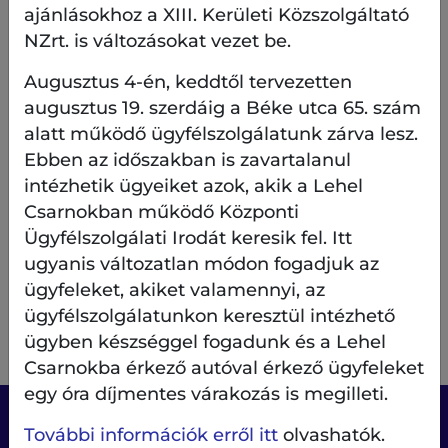
ajánlásokhoz a XIII. Kerületi Közszolgáltató
3
NZrt. is változásokat vezet be.
Augusztus 4-én, keddtől tervezetten
4
augusztus 19. szerdáig a Béke utca 65. szám
alatt működő ügyfélszolgálatunk zárva lesz.
Ebben az időszakban is zavartalanul
5
intézhetik ügyeiket azok, akik a Lehel
Csarnokban működő Központi
Ügyfélszolgálati Irodát keresik fel. Itt
6
ugyanis változatlan módon fogadjuk az
ügyfeleket, akiket valamennyi, az
ügyfélszolgálatunkon keresztül intézhető
SZAVAZOK
ügyben készséggel fogadunk és a Lehel
Csarnokba érkező autóval érkező ügyfeleket
egy óra díjmentes várakozás is megilleti.
További információk erről itt
olvashatók.