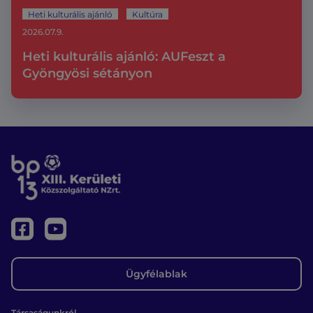
Heti kulturális ajánló
Kultúra
2026.07.9.
Heti kulturális ajánló: AUFeszt a
Gyöngyösi sétányon
Ügyfélablak
Társaságunkról