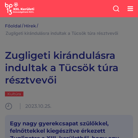
/
/
Főoldal
Hírek
Zugligeti kirándulásra indultak a Tücsök túra résztvevői
Zugligeti kirándulásra
indultak a Tücsök túra
résztvevői
Kultúra
2023.10.25.
Egy nagy gyerekcsapat szülőkkel,
felnőttekkel kiegészítve érkezett