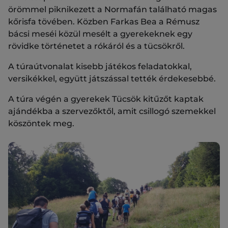
örömmel piknikezett a Normafán található magas
kőrisfa tövében. Közben Farkas Bea a Rémusz
bácsi meséi közül mesélt a gyerekeknek egy
rövidke történetet a rókáról és a tücsökről.
A túraútvonalat kisebb játékos feladatokkal,
versikékkel, együtt játszással tették érdekesebbé.
A túra végén a gyerekek Tücsök kitűzőt kaptak
ajándékba a szervezőktől, amit csillogó szemekkel
köszöntek meg.