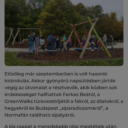
Előzőleg már szeptemberben is volt hasonló
kirándulás. Akkor gyönyörű napsütésben járták
végig az útvonalat a résztvevők, akik közben sok
érdekességet hallhattak Farkas Beától, a
GreenWalks túravezetőjétől a fákról, az állatokról, a
hegyekről és Budapest „síparadicsomáról”, a
Normafán található sípályáról.
A kis csapat a meredekebb rész megtétele után