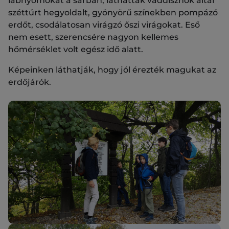
lábnyomokat a sárban, láthattak vaddisznók által
széttúrt hegyoldalt, gyönyörű színekben pompázó
erdőt, csodálatosan virágzó őszi virágokat. Eső
nem esett, szerencsére nagyon kellemes
hőmérséklet volt egész idő alatt.
Képeinken láthatják, hogy jól érezték magukat az
erdőjárók.