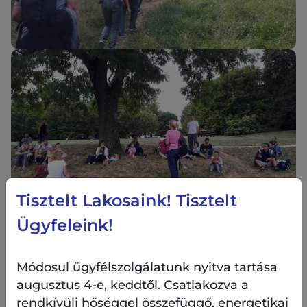
Tisztelt Lakosaink! Tisztelt
Ügyfeleink!
Legközelebb november 18-án, szombat délelőtt
lesz hasonló kirándulás, amikor egy teljesen „új
Módosul ügyfélszolgálatunk nyitva tartása
ruhába öltözött” Harang-völgyet fognak majd
meglátogatni az érdeklődők.
augusztus 4-e, keddtől. Csatlakozva a
rendkívüli hőséggel összefüggő, energetikai