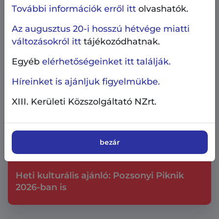
További információk erről itt
olvashatók.
Az augusztus 20-i hosszú hétvége miatti
változásokról itt
tájékozódhatnak.
Egyéb
elérhetőségeinket itt találják.
Híreinket is ajánljuk figyelmükbe.
XIII. Kerületi Közszolgáltató NZrt.
bezár
Heti kulturális ajánló
Kultúra
2026.08.6.
Heti kulturális ajánló: Pozsonyi Piknik
2026-ban is