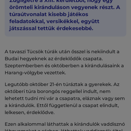
Zugligetre a XIII. kerületből, hogy egy
örömteli kiránduláson vegyenek részt. A
túraútvonalat kisebb játékos
feladatokkal, versikékkel, együtt
játszással tettük érdekesebbé.
A tavaszi Tücsök túrák után ősszel is nekiindult a
Budai hegyeknek az érdeklődők csapata.
Szeptemberben és októberben a kirándulásaink a
Harang-völgybe vezettek.
Legutóbb október 21-én túráztak a gyerekek. Az
októberi túra borongós reggellel indult, nem
lehetett tudni mi vár a csapatra, eláznak vagy sem
a kirándulók. Ettől függetlenül a csapat elindult,
lelkesen, érdeklődve.
Ezen alkalommal láthattak a kirándulók vaddisznó