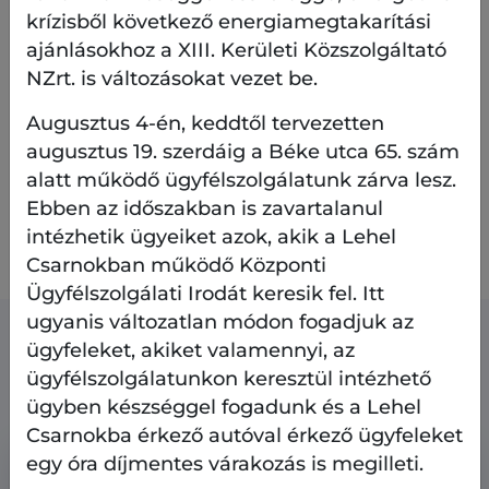
Szeretettel várunk minden kisgyerekes családot a
krízisből következő energiamegtakarítási
novemberi Tücsök túránkra, idén utoljára.
ajánlásokhoz a XIII. Kerületi Közszolgáltató
NZrt. is változásokat vezet be.
Programjainkra, kulturális rendezvényeinkre
Augusztus 4-én, keddtől tervezetten
ezután is várjuk Önöket.
augusztus 19. szerdáig a Béke utca 65. szám
alatt működő ügyfélszolgálatunk zárva lesz.
A kerületi kulturális színtereinkről ITT
talál
Ebben az időszakban is zavartalanul
részleteket.
intézhetik ügyeiket azok, akik a Lehel
További információ és virtuális séta:
www.kult13.hu
Csarnokban működő Központi
Ügyfélszolgálati Irodát keresik fel. Itt
ugyanis változatlan módon fogadjuk az
ügyfeleket, akiket valamennyi, az
Kapcsolódó tartalmak
ügyfélszolgálatunkon keresztül intézhető
ügyben készséggel fogadunk és a Lehel
Csarnokba érkező autóval érkező ügyfeleket
egy óra díjmentes várakozás is megilleti.