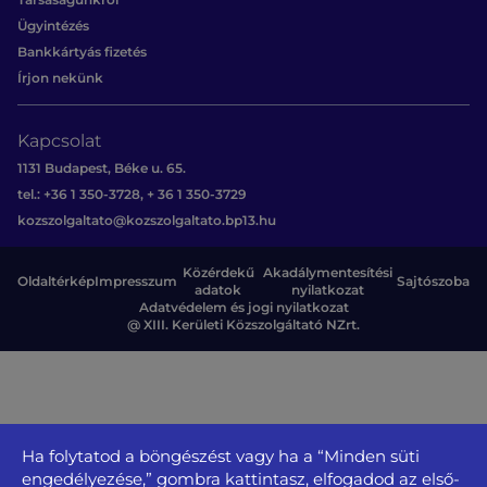
Ügyintézés
Bankkártyás fizetés
Írjon nekünk
Kapcsolat
1131 Budapest, Béke u. 65.
tel.: +36 1 350-3728, + 36 1 350-3729
kozszolgaltato@kozszolgaltato.bp13.hu
Közérdekű
Akadálymentesítési
Oldaltérkép
Impresszum
Sajtószoba
adatok
nyilatkozat
Adatvédelem és jogi nyilatkozat
@ XIII. Kerületi Közszolgáltató NZrt.
Ha folytatod a böngészést vagy ha a “Minden süti
engedélyezése,” gombra kattintasz, elfogadod az első-