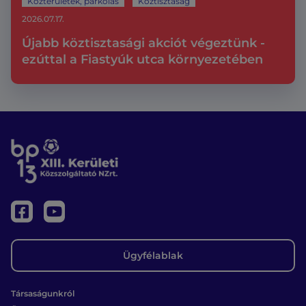
Közterületek, parkolás
Köztisztaság
2026.07.17.
Újabb köztisztasági akciót végeztünk -
ezúttal a Fiastyúk utca környezetében
Ügyfélablak
Társaságunkról