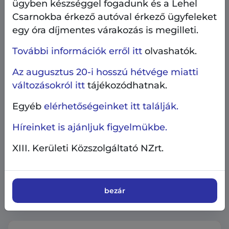
ügyben készséggel fogadunk és a Lehel
Csarnokba érkező autóval érkező ügyfeleket
egy óra díjmentes várakozás is megilleti.
További információk erről itt
olvashatók.
Az augusztus 20-i hosszú hétvége miatti
változásokról itt
tájékozódhatnak.
Egyéb
elérhetőségeinket itt találják.
Híreinket is ajánljuk figyelmükbe.
Egyéb
XIII. Kerületi Közszolgáltató NZrt.
2026.08.3.
Változás az ügyfélszolgálat
nyitvatartásában
bezár