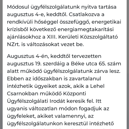
építési és bontási anyagok,
Módosul ügyfélszolgálatunk nyitva tartása
autógumik.
augusztus 4-e, keddtől. Csatlakozva a
rendkívüli hőséggel összefüggő, energetikai
krízisből következő energiamegtakarítási
A hulladékokat a lebonyolítást végző vállalkozó
ajánlásokhoz a XIII. Kerületi Közszolgáltató
alkalmazottainak kell átadni, a közterületre lerakni
NZrt. is változásokat vezet be.
nem szabad!
Augusztus 4-én, keddtől tervezetten
A környezet védelméről, köztisztasági
feladatellátásról
ITT
tájékozódhat.
augusztus 19. szerdáig a Béke utca 65. szám
alatt működő ügyfélszolgálatunk zárva lesz.
Ebben az időszakban is zavartalanul
intézhetik ügyeiket azok, akik a Lehel
Kapcsolódó tartalmak
Csarnokban működő Központi
Ügyfélszolgálati Irodát keresik fel. Itt
ugyanis változatlan módon fogadjuk az
ügyfeleket, akiket valamennyi, az
ügyfélszolgálatunkon keresztül intézhető