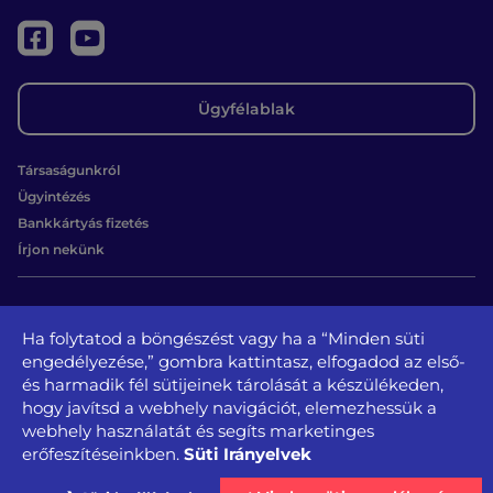
Ügyfélablak
Társaságunkról
Ügyintézés
Bankkártyás fizetés
Írjon nekünk
Kapcsolat
Ha folytatod a böngészést vagy ha a “Minden süti
1131 Budapest, Béke u. 65.
engedélyezése,” gombra kattintasz, elfogadod az első-
tel.: +36 1 350-3728, + 36 1 350-3729
és harmadik fél sütijeinek tárolását a készülékeden,
kozszolgaltato@kozszolgaltato.bp13.hu
hogy javítsd a webhely navigációt, elemezhessük a
webhely használatát és segíts marketinges
Közérdekű
Akadálymentesítési
Süti Irányelvek
erőfeszítéseinkben.
Oldaltérkép
Impresszum
Sajtószoba
adatok
nyilatkozat
Adatvédelem és jogi nyilatkozat