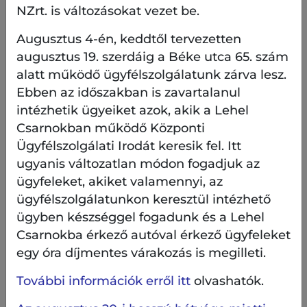
fatelepítések keretében az eddig kivágott 16 fa
NZrt. is változásokat vezet be.
pótlását végezzük el, melyek közül a legtöbb
Augusztus 4-én, keddtől tervezetten
egyed a Szent István park előtti részre kerül.
augusztus 19. szerdáig a Béke utca 65. szám
A Szent István park előtti területen 6 fa pótlását
alatt működő ügyfélszolgálatunk zárva lesz.
ezüsthárs ültetésével végezzük el. További 10 fa
Ebben az időszakban is zavartalanul
helyére pedig déli komlógyertyán kerül.
intézhetik ügyeiket azok, akik a Lehel
Csarnokban működő Központi
Kiemelt célunk, hogy a Pozsonyi úton egy tartósan
Ügyfélszolgálati Irodát keresik fel. Itt
fenntartható, esztétikus és biztonságos fasor
jöjjön létre, amely méltó a városrész történeti és
ugyanis változatlan módon fogadjuk az
közösségi jelentőségéhez.
ügyfeleket, akiket valamennyi, az
ügyfélszolgálatunkon keresztül intézhető
A következő ütemet tervezetten 2026 első felében
ügyben készséggel fogadunk és a Lehel
végezzük el, erre az időszakra a lombfakadást
Csarnokba érkező autóval érkező ügyfeleket
megelőzően csaknem 150 fa ápolását ütemezzük
egy óra díjmentes várakozás is megilleti.
be.
További információk erről itt
olvashatók.