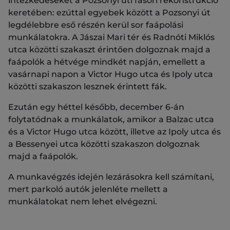
intézkedéseket a Pozsonyi úti fasori rekonstrukció
keretében: ezúttal egyebek között a Pozsonyi út
legdélebbre eső részén kerül sor faápolási
munkálatokra. A Jászai Mari tér és Radnóti Miklós
utca közötti szakaszt érintően dolgoznak majd a
faápolók a hétvége mindkét napján, emellett a
vasárnapi napon a Victor Hugo utca és Ipoly utca
közötti szakaszon lesznek érintett fák.
Ezután egy héttel később, december 6-án
folytatódnak a munkálatok, amikor a Balzac utca
és a Victor Hugo utca között, illetve az Ipoly utca és
a Bessenyei utca közötti szakaszon dolgoznak
majd a faápolók.
A munkavégzés idején lezárásokra kell számítani,
mert parkoló autók jelenléte mellett a
munkálatokat nem lehet elvégezni.