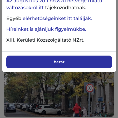
Az augusztus 20-i hosszú hétvége miatti
változásokról itt
tájékozódhatnak.
Egyéb
elérhetőségeinket itt találják.
Híreinket is ajánljuk figyelmükbe.
XIII. Kerületi Közszolgáltató NZrt.
bezár