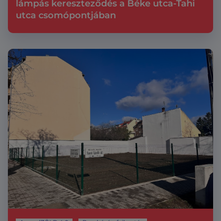
lámpás kereszteződés a Béke utca-Tahi
utca csomópontjában