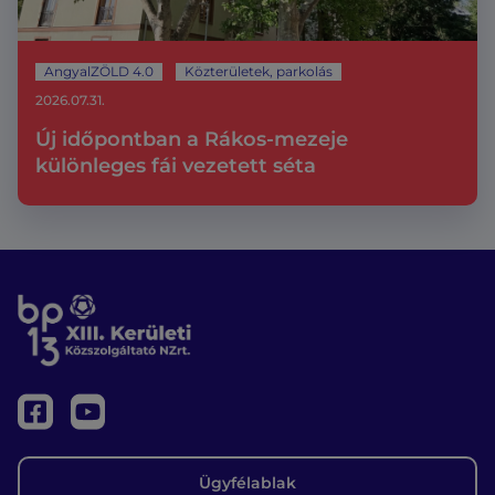
AngyalZÖLD 4.0
Közterületek, parkolás
2026.07.31.
Új időpontban a Rákos-mezeje
különleges fái vezetett séta
Ügyfélablak