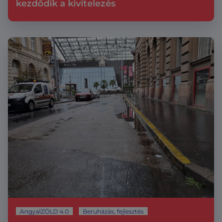
kezdődik a kivitelezés
AngyalZÖLD 4.0
Beruházás, fejlesztés