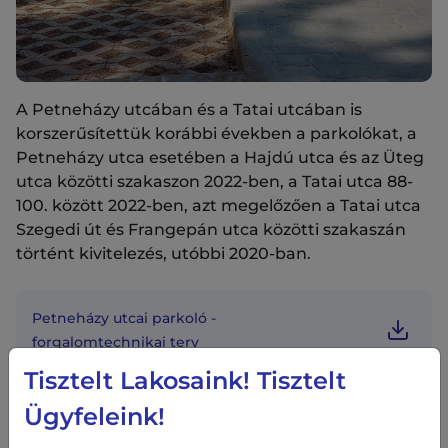
A Petneházy utcában és a Tatai utcában is
korszerűsítettük korábbi években a parkolókat, a
Petneházy utca esetében a Hajdú utca és az Üteg
utca közötti szakaszon 2022-ben, a Tatai utca 88-
100. között 2022-ben, azt megelőzően a Tatai utca
Szegedi út és Frangepán utca közötti szakaszán
történt kivitelezés, utóbbi 2020-ban.
Petneházy utcai parkoló -
forgalomtechnikai terv
Tisztelt Lakosaink! Tisztelt
Ügyfeleink!
Petneházy utcai parkoló - útépítési terv