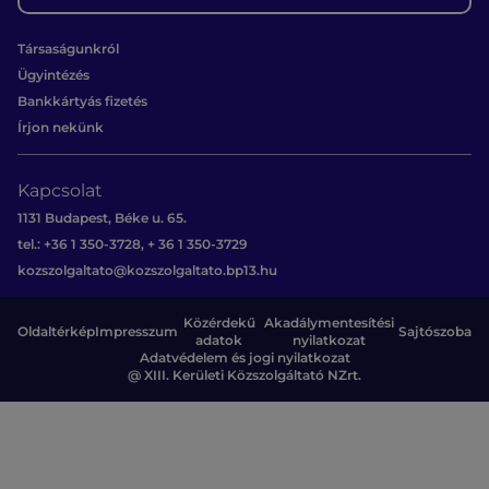
Társaságunkról
Ügyintézés
Bankkártyás fizetés
Írjon nekünk
Kapcsolat
1131 Budapest, Béke u. 65.
tel.: +36 1 350-3728, + 36 1 350-3729
kozszolgaltato@kozszolgaltato.bp13.hu
Közérdekű
Akadálymentesítési
Oldaltérkép
Impresszum
Sajtószoba
adatok
nyilatkozat
Adatvédelem és jogi nyilatkozat
@ XIII. Kerületi Közszolgáltató NZrt.