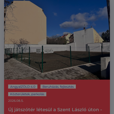
AngyalZÖLD 4.0
Beruházás, fejlesztés
Közterületek, parkolás
2026.08.5.
Új játszótér létesül a Szent László úton -