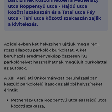
ban. Ennek köszönhetően a Petneházy
utca Röppentyű utca - Hajdú utca
közötti szakaszán és a Tatai utca Fáy
utca - Tahi utca közötti szakaszán zajlik
a kivitelezés.
Az idei évben két helyszínen újítjuk meg a régi,
rossz állapotú parkolók burkolatát. A két
beruházás eredményeképp összesen 192
parkolóhelyet használhatnak megújult burkolattal
az autósok.
A XIII. Kerületi Önkormányzat beruházásában
készülő parkolófelújítások az alábbi helyszíneket
érintik:
Petneházy utca Röppentyű utca és Hajdú utca
közötti szakasza,