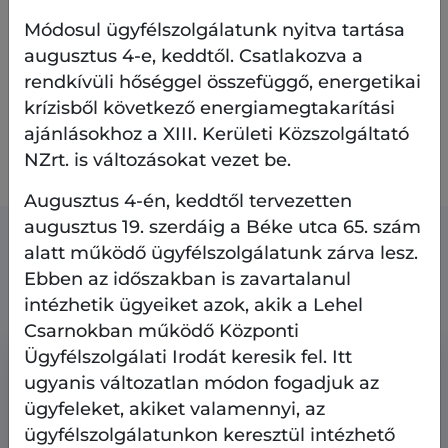
Módosul ügyfélszolgálatunk nyitva tartása
augusztus 4-e, keddtől. Csatlakozva a
Tatai utcai parkoló - forgalomtechnikai terv
rendkívüli hőséggel összefüggő, energetikai
krízisből következő energiamegtakarítási
ajánlásokhoz a XIII. Kerületi Közszolgáltató
Tatai utcai parkoló - útépítési terv
NZrt. is változásokat vezet be.
Augusztus 4-én, keddtől tervezetten
augusztus 19. szerdáig a Béke utca 65. szám
alatt működő ügyfélszolgálatunk zárva lesz.
Kapcsolódó tartalmak
Ebben az időszakban is zavartalanul
intézhetik ügyeiket azok, akik a Lehel
Csarnokban működő Központi
Ügyfélszolgálati Irodát keresik fel. Itt
ugyanis változatlan módon fogadjuk az
ügyfeleket, akiket valamennyi, az
ügyfélszolgálatunkon keresztül intézhető