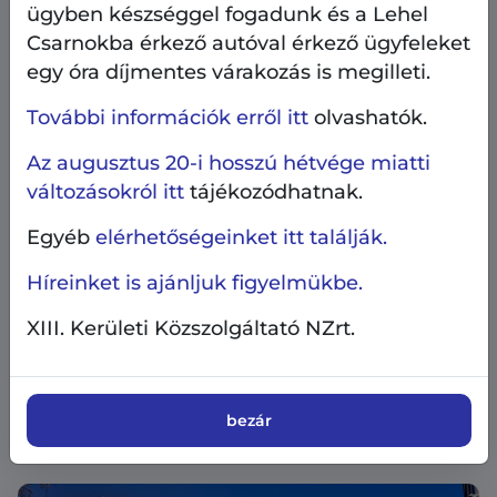
ügyben készséggel fogadunk és a Lehel
Csarnokba érkező autóval érkező ügyfeleket
egy óra díjmentes várakozás is megilleti.
További információk erről itt
olvashatók.
Az augusztus 20-i hosszú hétvége miatti
változásokról itt
tájékozódhatnak.
Egyéb
elérhetőségeinket itt találják.
AngyalZÖLD 4.0
Beruházás, fejlesztés
Híreinket is ajánljuk figyelmükbe.
Közterületek, parkolás
2026.08.6.
XIII. Kerületi Közszolgáltató NZrt.
Az új sínek már a helyükön - épül a
lámpás kereszteződés a Béke utca-Tahi
utca csomópontjában
bezár