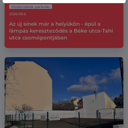
Közterületek, parkolás
2026.08.6.
Az új sínek már a helyükön - épül a
lámpás kereszteződés a Béke utca-Tahi
utca csomópontjában