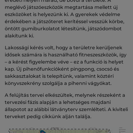
eredeti helyén marad, de bővül a területe. A
meglévő játszóeszközök megtartása mellett új
eszközöket is helyezünk ki. A gyerekek védelme
érdekében a játszóteret kerítéssel vesszük körbe,
öntött gumiburkolatot létesítünk, játszódombot
alakítunk ki.
Lakossági kérés volt, hogy a területre kerüljenek
idősek számára is használható fitneszeszközök, így
– a kérést figyelembe véve – ez a funkció is helyet
kap. Új pihenőfunkcióként pingpong, csocsó és
sakkasztalokat is telepítünk, valamint köztéri
könyvszekrény szolgálja a pihenni vágyókat.
A felújítás tervei elkészültek, melynek részeként a
tervezési fázis alapján a lehetséges majdani
állapotot az alábbi látványterv szemlélteti. A kiviteli
terveket pedig cikkünk alján találja.