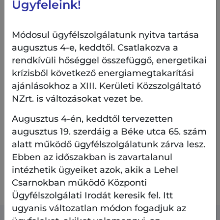
Ügyfeleink!
A park felújítása várhatóan májusban készül el.
Módosul ügyfélszolgálatunk nyitva tartása
Amennyiben észrevétele, kérdése van,
itt
augusztus 4-e, keddtől. Csatlakozva a
megteheti
.
rendkívüli hőséggel összefüggő, energetikai
krízisből következő energiamegtakarítási
ajánlásokhoz a XIII. Kerületi Közszolgáltató
Dráva park - kertépítészeti terv
NZrt. is változásokat vezet be.
Augusztus 4-én, keddtől tervezetten
augusztus 19. szerdáig a Béke utca 65. szám
Dráva park - fák és cserjék kiültetési terve
alatt működő ügyfélszolgálatunk zárva lesz.
Ebben az időszakban is zavartalanul
intézhetik ügyeiket azok, akik a Lehel
Dráva park - évelők kiültetési terve
Csarnokban működő Központi
Ügyfélszolgálati Irodát keresik fel. Itt
ugyanis változatlan módon fogadjuk az