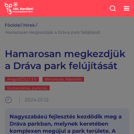
/
/
Főoldal
Hírek
Hamarosan megkezdjük a Dráva park felújítását
Hamarosan megkezdjük
a Dráva park felújítását
AngyalZÖLD 3.0
Beruházás, fejlesztés
Közterületek, parkolás
2024.01.12.
Nagyszabású fejlesztés kezdődik meg a
Dráva parkban, melynek keretében
komplexen megújul a park területe. A