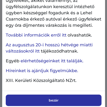
ügyfeleket, akiket valamennyi, az
Kapcsolódó tartalmak
ügyfélszolgálatunkon keresztül intézhető
ügyben készséggel fogadunk és a Lehel
Csarnokba érkező autóval érkező ügyfeleket
egy óra díjmentes várakozás is megilleti.
További információk erről itt
olvashatók.
Az augusztus 20-i hosszú hétvége miatti
változásokról itt
tájékozódhatnak.
Egyéb
elérhetőségeinket itt találják.
Híreinket is ajánljuk figyelmükbe.
XIII. Kerületi Közszolgáltató NZrt.
bezár
AngyalZÖLD 4.0
Beruházás, fejlesztés