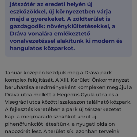
játszótér az eredeti helyén új
eszközökkel, új környezetben várja
majd a gyerekeket. A zöldterület is
gazdagodik: növénykiültetésekkel, a
Dráva vonalára emlékeztető
vonalvezetéssel alakítunk ki modern és
hangulatos közparkot.
Január közepén kezdjük meg a Dráva park
komplex felújítását. A XIII. Kerületi Önkormányzat
beruházása eredményeként komplexen megújul a
Dráva utca mellett a Hegedűs Gyula utca és a
Visegrádi utca közötti szakaszon található közpark.
A fejlesztés keretében a park új térszerkezetet
kap, a megmaradó szökőkút körül új
pihenőfunkciót létesítünk, a nyugati oldalon
napozórét lesz. A terület sík, azonban terveink