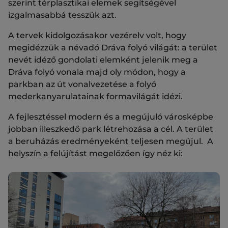
szerint térplasztikai elemek segítségével
izgalmasabbá tesszük azt.
A tervek kidolgozásakor vezérelv volt, hogy
megidézzük a névadó Dráva folyó világát: a terület
nevét idéző gondolati elemként jelenik meg a
Dráva folyó vonala majd oly módon, hogy a
parkban az út vonalvezetése a folyó
mederkanyarulatainak formavilágát idézi.
A fejlesztéssel modern és a megújuló városképbe
jobban illeszkedő park létrehozása a cél. A terület
a beruházás eredményeként teljesen megújul. A
helyszín a felújítást megelőzően így néz ki: