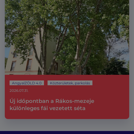
AngyalZÖLD 4.0
Közterületek, parkolás
2026.07.31.
Új időpontban a Rákos-mezeje
különleges fái vezetett séta