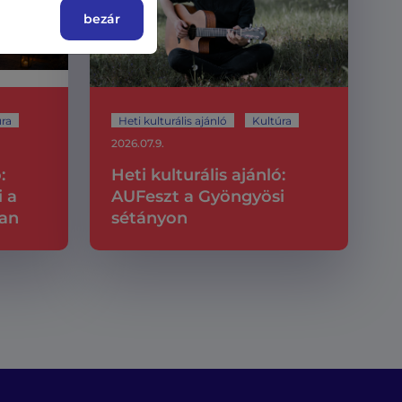
bezár
úra
Heti kulturális ajánló
Kultúra
2026.07.9.
:
Heti kulturális ajánló:
i a
AUFeszt a Gyöngyösi
ban
sétányon