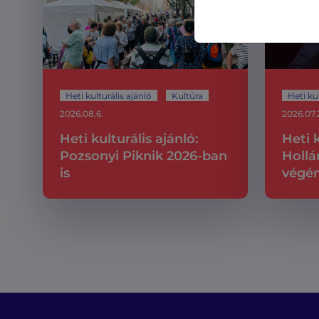
Heti kulturális ajánló
Kultúra
Heti kul
2026.08.6.
2026.07.
Heti kulturális ajánló:
Heti k
Pozsonyi Piknik 2026-ban
Hollá
is
végén