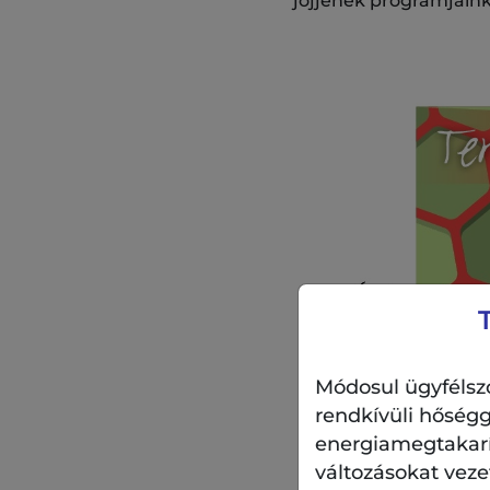
jöjjenek programjaink
Módosul ügyfélszo
rendkívüli hőségg
energiamegtakarítá
változásokat veze