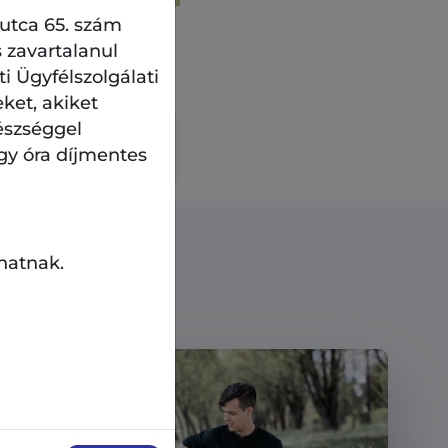
 utca 65. szám
 zavartalanul
 Ügyfélszolgálati
eket, akiket
észséggel
gy óra díjmentes
hatnak.