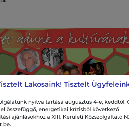
ra!
Tisztelt Lakosaink! Tisztelt Ügyfeleink
lgálatunk nyitva tartása augusztus 4-e, keddtől. 
el összefüggő, energetikai krízisből következő
si ajánlásokhoz a XIII. Kerületi Közszolgáltató NZ
t be.