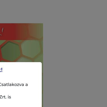
!
Csatlakozva a
rt. is