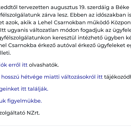
eddtől tervezetten augusztus 19. szerdáig a Béke
élszolgálatunk zárva lesz. Ebben az időszakban is
et azok, akik a Lehel Csarnokban működő Központi
. Itt ugyanis változatlan módon fogadjuk az ügyfel
gyfélszolgálatunkon keresztül intézhető ügyben k
zet
hel Csarnokba érkező autóval érkező ügyfeleket e
leti.
k erről itt
olvashatók.
 hosszú hétvége miatti változásokról itt
tájékozód
talmak
einket itt találják.
ljuk figyelmükbe.
szolgáltató NZrt.