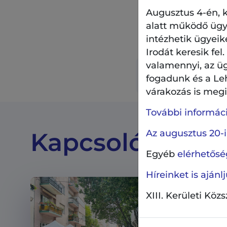
Augusztus 4-én, k
alatt működő ügyf
intézhetik ügyeik
Irodát keresik fel
valamennyi, az ü
Márciusi műsorfü
fogadunk és a Le
várakozás is megil
További információ
Az augusztus 20-i
Kapcsolódó tar
Egyéb
elérhetőség
Híreinket is aján
XIII. Kerületi Köz