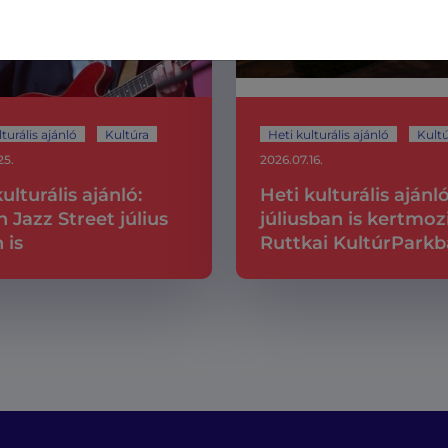
turális ajánló
Kultúra
Heti kulturális ajánló
Kult
25.
2026.07.16.
ulturális ajánló:
Heti kulturális ajánló
n Jazz Street július
júliusban is kertmoz
 is
Ruttkai KultúrPark