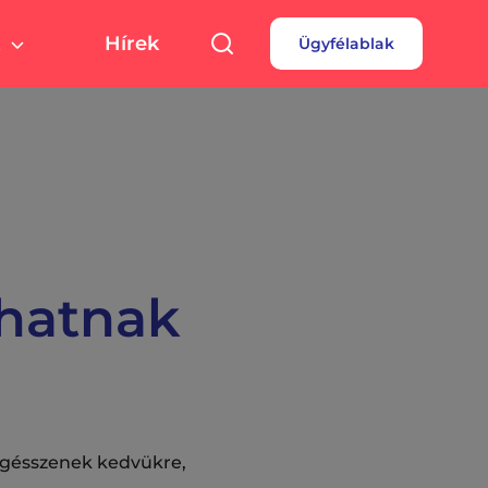
Hírek
Ügyfélablak
túra, sport
Pályázatok
 fizetés
turális színterek,
rtolási helyszínek
rdések
borok
hatnak
öngésszenek kedvükre,