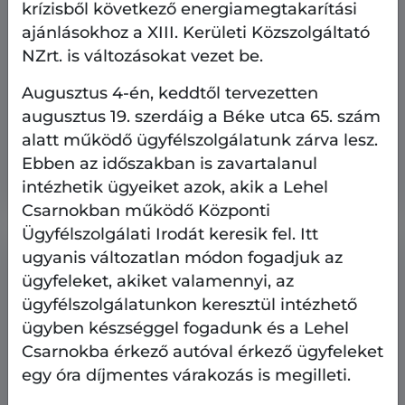
krízisből következő energiamegtakarítási
ajánlásokhoz a XIII. Kerületi Közszolgáltató
NZrt. is változásokat vezet be.
Heti kulturális ajánló
Kultúra
Augusztus 4-én, keddtől tervezetten
2026.08.6.
augusztus 19. szerdáig a Béke utca 65. szám
alatt működő ügyfélszolgálatunk zárva lesz.
Heti kulturális ajánló: Pozsonyi Piknik
2026-ban is
Ebben az időszakban is zavartalanul
intézhetik ügyeiket azok, akik a Lehel
Csarnokban működő Központi
Ügyfélszolgálati Irodát keresik fel. Itt
ugyanis változatlan módon fogadjuk az
ügyfeleket, akiket valamennyi, az
ügyfélszolgálatunkon keresztül intézhető
ügyben készséggel fogadunk és a Lehel
Csarnokba érkező autóval érkező ügyfeleket
egy óra díjmentes várakozás is megilleti.