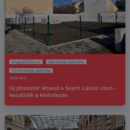
AngyalZÖLD 4.0
Beruházás, fejlesztés
Közterületek, parkolás
2026.08.5.
Új játszótér létesül a Szent László úton -
kezdődik a kivitelezés