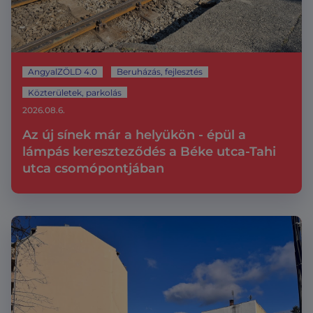
AngyalZÖLD 4.0
Beruházás, fejlesztés
Közterületek, parkolás
2026.08.6.
Az új sínek már a helyükön - épül a
lámpás kereszteződés a Béke utca-Tahi
utca csomópontjában