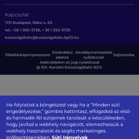
Kapcsolat
1131 Budapest, Béke u. 65.
tel.: +36 1 350-3728, + 36 1 350-3729
kozszolgaltato@kozszolgaltato.bp13.hu
Közérdekű
Akadálymentesítési
Oldaltérkép
Impresszum
Sajtószoba
adatok
nyilatkozat
Adatvédelem és jogi nyilatkozat
@ XIII. Kerületi Közszolgáltató NZrt.
Ha folytatod a böngészést vagy ha a “Minden süti
engedélyezése,” gombra kattintasz, elfogadod az első-
és harmadik fél sütijeinek tárolását a készülékeden,
hogy javítsd a webhely navigációt, elemezhessük a
webhely használatát és segíts marketinges
Süti Irányelvek
erőfeszítéseinkben.