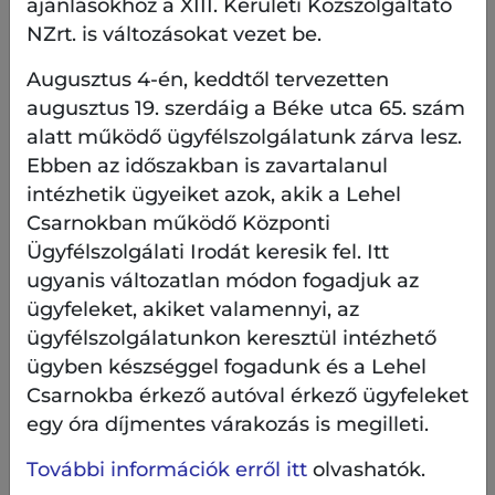
ajánlásokhoz a XIII. Kerületi Közszolgáltató
NZrt. is változásokat vezet be.
Augusztus 4-én, keddtől tervezetten
augusztus 19. szerdáig a Béke utca 65. szám
alatt működő ügyfélszolgálatunk zárva lesz.
Ebben az időszakban is zavartalanul
intézhetik ügyeiket azok, akik a Lehel
Csarnokban működő Központi
Ügyfélszolgálati Irodát keresik fel. Itt
ugyanis változatlan módon fogadjuk az
ügyfeleket, akiket valamennyi, az
ügyfélszolgálatunkon keresztül intézhető
ügyben készséggel fogadunk és a Lehel
Csarnokba érkező autóval érkező ügyfeleket
egy óra díjmentes várakozás is megilleti.
További információk erről itt
olvashatók.
A következő napokban a párafúvókák is