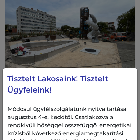
Tisztelt Lakosaink! Tisztelt
A pihenőhelyek kialakítása is szépen halad. Az
Ügyfeleink!
ágyásokba évelőket ültettünk. A területen a
kivitelezés elkészültét követően 2422
négyzetméter zöldfelület lesz.
Módosul ügyfélszolgálatunk nyitva tartása
augusztus 4-e, keddtől. Csatlakozva a
rendkívüli hőséggel összefüggő, energetikai
krízisből következő energiamegtakarítási