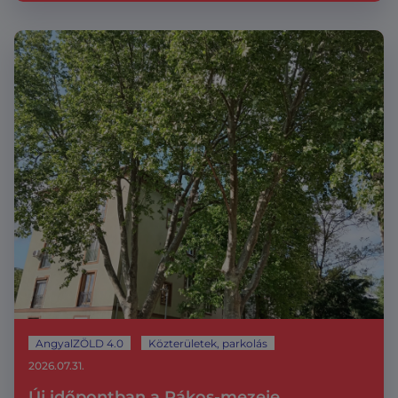
AngyalZÖLD 4.0
Közterületek, parkolás
2026.07.31.
Új időpontban a Rákos-mezeje