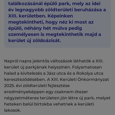
találkozásánál épülő park, mely az idei
év legnagyobb zöldterületi beruházása a
XIII. kerületben. Képeinken
megtekintheti, hogy néz ki most az
épülő, néhány hét múlva pedig
személyesen is megtekinthetik majd a
kerület új zöldoázisát.
Napról napra jelentős változások láthatók a XIII.
kerület új parkjának helyszínén. Folyamatosan
halad a kivitelezés a Jász utca és a Rokolya utca
kereszteződésében. A XIII. Kerületi Önkormányzat
2025. évi zöldterületi fejlesztése
eredményeképpen egy csaknem ötezer
négyzetméteres területen jön létre új park, melyet
heteken belül birtokba vehetnek a kerületi
lakosok.