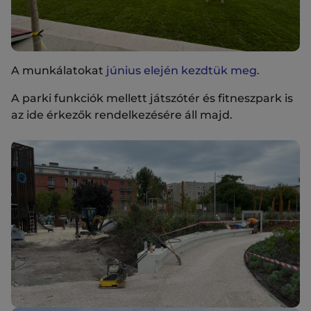
A munkálatokat
június elején kezdtük meg.
A parki funkciók mellett játszótér és fitneszpark is
az ide érkezők rendelkezésére áll majd.