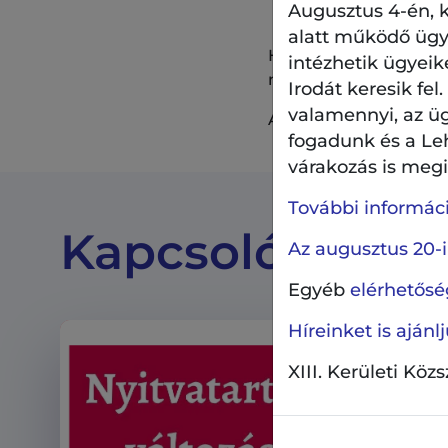
Augusztus 4-én, k
alatt működő ügyf
Ha tevékenységünkke
intézhetik ügyeik
megtalálhatják a válas
Irodát keresik fel
valamennyi, az ü
Amennyiben észrevéte
fogadunk és a Le
várakozás is megil
További információ
Kapcsolódó tar
Az augusztus 20-i
Egyéb
elérhetőség
Híreinket is aján
XIII. Kerületi Köz