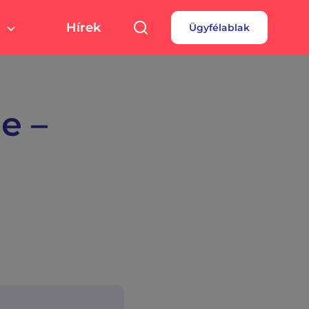
Hírek
Ügyfélablak
túra, sport
Pályázatok
 fizetés
turális színterek,
rtolási helyszínek
rdések
e –
borok