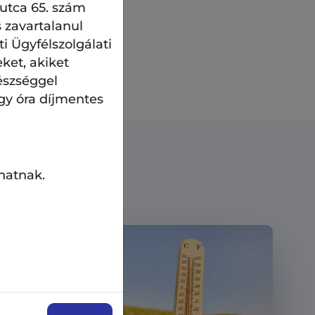
 utca 65. szám
 zavartalanul
sek
között
 Ügyfélszolgálati
eket, akiket
észséggel
gy óra díjmentes
hatnak.