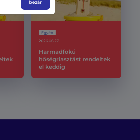
bezár
Egyéb
2026.06.27.
Harmadfokú
eltek
hőségriasztást rendeltek
el keddig