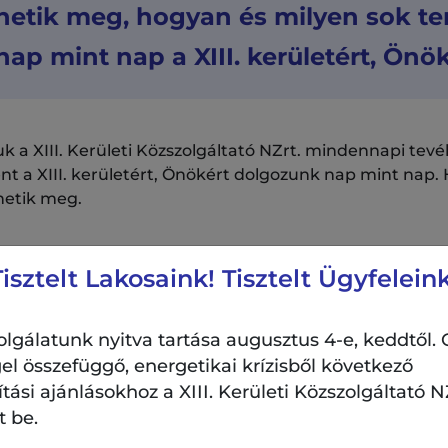
etik meg, hogyan és milyen sok te
ap mint nap a XIII. kerületért, Önök
 a XIII. Kerületi Közszolgáltató NZrt. mindennapi tev
 a XIII. kerületért, Önökért dolgozunk nap mint nap. 
hetik meg.
Tisztelt Lakosaink! Tisztelt Ügyfeleink
lgálatunk nyitva tartása augusztus 4-e, keddtől. 
el összefüggő, energetikai krízisből következő
si ajánlásokhoz a XIII. Kerületi Közszolgáltató NZ
t be.