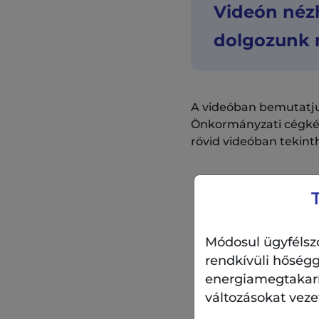
Videón nézh
dolgozunk n
A videóban bemutatjuk
Önkormányzati cégként
rövid videóban tekint
Módosul ügyfélszo
rendkívüli hőségg
energiamegtakarítá
változásokat veze