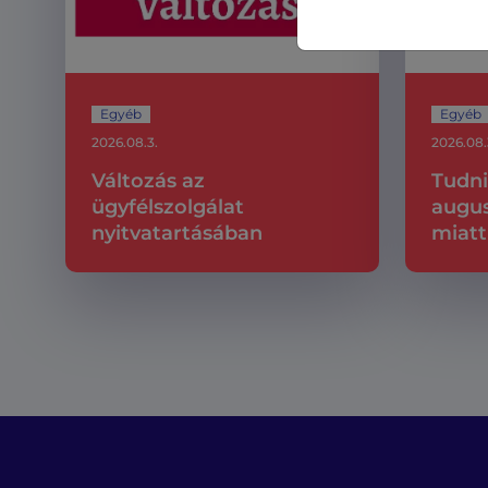
Egyéb
Egyéb
2026.08.3.
2026.08.
Változás az
Tudni
ügyfélszolgálat
augus
nyitvatartásában
miatt