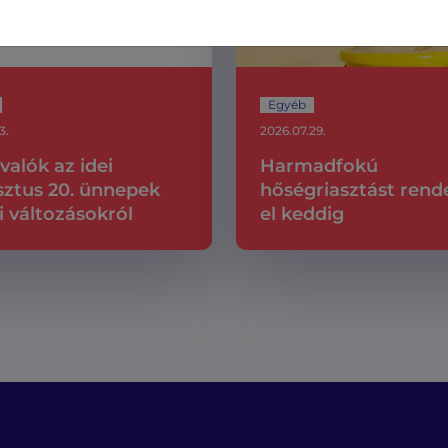
Egyéb
3.
2026.07.29.
valók az idei
Harmadfokú
ztus 20. ünnepek
hőségriasztást rend
i változásokról
el keddig