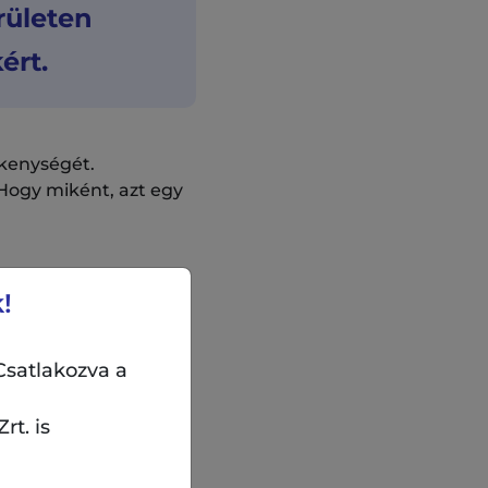
rületen
ért.
ékenységét.
Hogy miként, azt egy
!
Csatlakozva a
rt. is