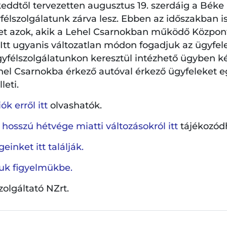
eddtől tervezetten augusztus 19. szerdáig a Béke
élszolgálatunk zárva lesz. Ebben az időszakban is
l kapcsolatban kérdése van,
a gyakran ismételt kérdé
et azok, akik a Lehel Csarnokban működő Központi
zt.
. Itt ugyanis változatlan módon fogadjuk az ügyfel
gyfélszolgálatunkon keresztül intézhető ügyben k
le, kérdése van,
itt megteheti
.
hel Csarnokba érkező autóval érkező ügyfeleket e
leti.
k erről itt
olvashatók.
talmak
 hosszú hétvége miatti változásokról itt
tájékozód
einket itt találják.
ljuk figyelmükbe.
szolgáltató NZrt.