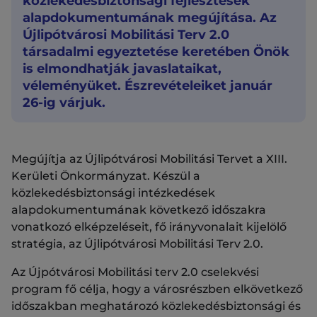
közlekedésbiztonsági fejlesztések
alapdokumentumának megújítása. Az
Újlipótvárosi Mobilitási Terv 2.0
társadalmi egyeztetése keretében Önök
is elmondhatják javaslataikat,
véleményüket. Észrevételeiket január
26-ig várjuk.
Megújítja az Újlipótvárosi Mobilitási Tervet a XIII.
Kerületi Önkormányzat. Készül a
közlekedésbiztonsági intézkedések
alapdokumentumának következő időszakra
vonatkozó elképzeléseit, fő irányvonalait kijelölő
stratégia, az Újlipótvárosi Mobilitási Terv 2.0.
Az Újpótvárosi Mobilitási terv 2.0 cselekvési
program fő célja, hogy a városrészben elkövetkező
időszakban meghatározó közlekedésbiztonsági és