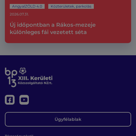
AngyalZÖLD 4.0
Közterületek, parkolás
2026.07.31.
Új időpontban a Rákos-mezeje
különleges fái vezetett séta
Ügyfélablak