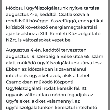
kiadási feltételek módosítása
Módosul ügyfélszolgálatunk nyitva tartása
augusztus 4-e, keddtől. Csatlakozva a
Akcióterület – Kerékpáros és alternatív
rendkívüli hőséggel összefüggő, energetikai
mikromobilitási közlekedési eszközök
infrastruktúrájának fejlesztése
krízisből következő energiamegtakarítási
ajánlásokhoz a XIII. Kerületi Közszolgáltató
Akcióterület – Az utcák humanizálása és
NZrt. is változásokat vezet be.
zöldítése
Augusztus 4-én, keddtől tervezetten
augusztus 19. szerdáig a Béke utca 65. szám
Észrevételeiket január 26-ig várjuk.
alatt működő ügyfélszolgálatunk zárva lesz.
Ebben az időszakban is zavartalanul
intézhetik ügyeiket azok, akik a Lehel
Mondja el Ön is véleményét!
Csarnokban működő Központi
Ügyfélszolgálati Irodát keresik fel. Itt
A z Újlipótvárosi Mobilitási Terv 2.0 tervezett
ugyanis változatlan módon fogadjuk az
irányait Ön is megismerheti. A dokumentumot a
ügyfeleket, akiket valamennyi, az
stratégia
társadalmi véleményeztetésének oldalán
ügyfélszolgálatunkon keresztül intézhető
érik el,
és ezen a felületen keresztül el is küldhetik