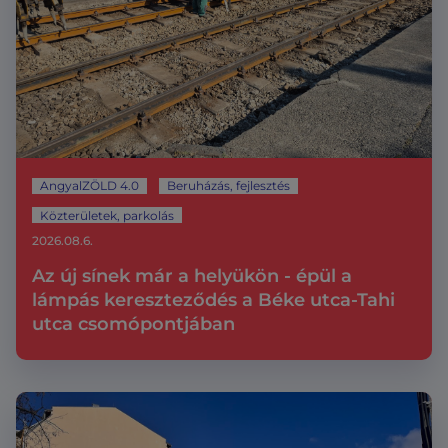
AngyalZÖLD 4.0
Beruházás, fejlesztés
Közterületek, parkolás
2026.08.6.
Az új sínek már a helyükön - épül a
lámpás kereszteződés a Béke utca-Tahi
utca csomópontjában