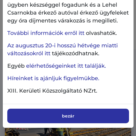
ügyben készséggel fogadunk és a Lehel
észrevételeiket, véleményüket.
Csarnokba érkező autóval érkező ügyfeleket
egy óra díjmentes várakozás is megilleti.
Amennyiben észrevétele, kérdése van,
itt
További információk erről itt
olvashatók.
megteheti
.
Az augusztus 20-i hosszú hétvége miatti
változásokról itt
tájékozódhatnak.
Kapcsolódó tartalmak
Egyéb
elérhetőségeinket itt találják.
Híreinket is ajánljuk figyelmükbe.
XIII. Kerületi Közszolgáltató NZrt.
bezár