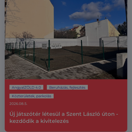
AngyalZÖLD 4.0
Beruházás, fejlesztés
Közterületek, parkolás
2026.08.5.
Új játszótér létesül a Szent László úton -
kezdődik a kivitelezés