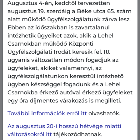
Augusztus 4-én, keddtől tervezetten
augusztus 19. szerdáig a Béke utca 65. szám
alatt működő ügyfélszolgálatunk zárva lesz.
Ebben az időszakban is zavartalanul
intézhetik ügyeiket azok, akik a Lehel
Csarnokban működő Központi
Ügyfélszolgálati Irodát keresik fel. Itt
ugyanis változatlan módon fogadjuk az
ügyfeleket, akiket valamennyi, az
ügyfélszolgálatunkon keresztül intézhető
ügyben készséggel fogadunk és a Lehel
Csarnokba érkező autóval érkező ügyfeleket
egy óra díjmentes várakozás is megilleti.
További információk erről itt
olvashatók.
Az augusztus 20-i hosszú hétvége miatti
Heti kulturális ajánló
Kultúra
változásokról itt
tájékozódhatnak.
2026.07.25.