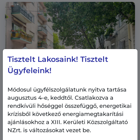
Tisztelt Lakosaink! Tisztelt
Ügyfeleink!
Módosul ügyfélszolgálatunk nyitva tartása
augusztus 4-e, keddtől. Csatlakozva a
rendkívüli hőséggel összefüggő, energetikai
Heti kulturális ajánló
Kultúra
krízisből következő energiamegtakarítási
2026.08.6.
ajánlásokhoz a XIII. Kerületi Közszolgáltató
NZrt. is változásokat vezet be.
Heti kulturális ajánló: Pozsonyi Piknik
2026-ban is