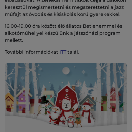
előadásukat. A zenekar nem titkolt célja a dalokon
keresztül megismertetni és megszerettetni a jazz
műfajt az óvodás és kisiskolás korú gyerekekkel.
16.00-19.00 óra között élő állatos Betlehemmel és
alkotóműhellyel készülünk a játszóházi program
mellett.
További információkat
ITT
talál.