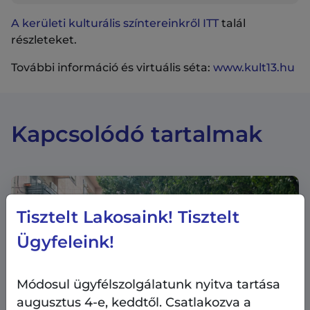
A kerületi kulturális színtereinkről ITT
talál
részleteket.
További információ és virtuális séta:
www.kult13.hu
Kapcsolódó tartalmak
Tisztelt Lakosaink! Tisztelt
Ügyfeleink!
Módosul ügyfélszolgálatunk nyitva tartása
augusztus 4-e, keddtől. Csatlakozva a