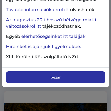
További információk erről itt
olvashatók.
Az augusztus 20-i hosszú hétvége miatti
változásokról itt
tájékozódhatnak.
Egyéb
elérhetőségeinket itt találják.
Híreinket is ajánljuk figyelmükbe.
Heti kulturális ajánló
Kultúra
XIII. Kerületi Közszolgáltató NZrt.
2026.07.25.
Heti kulturális ajánló: Hollán Jazz Street
július végén is
bezár