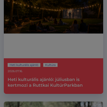
Heti kulturális ajánló
Kultúra
2026.07.16.
Heti kulturális ajánló: júliusban is
kertmozi a Ruttkai KultúrParkban