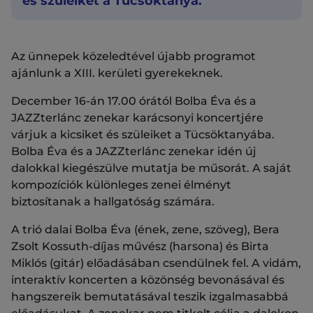
és szüleiket a Tücsöktanya.
Az ünnepek közeledtével újabb programot
ajánlunk a XIII. kerületi gyerekeknek.
December 16-án 17.00 órától Bolba Éva és a
JAZZterlánc zenekar karácsonyi koncertjére
várjuk a kicsiket és szüleiket a Tücsöktanyába.
Bolba Éva és a JAZZterlánc zenekar idén új
dalokkal kiegészülve mutatja be műsorát. A saját
kompozíciók különleges zenei élményt
biztosítanak a hallgatóság számára.
A trió dalai Bolba Éva (ének, zene, szöveg), Bera
Zsolt Kossuth-díjas művész (harsona) és Birta
Miklós (gitár) előadásában csendülnek fel. A vidám,
interaktív koncerten a közönség bevonásával és
hangszereik bemutatásával teszik izgalmasabbá