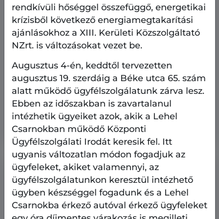
rendkívüli hőséggel összefüggő, energetikai
krízisből következő energiamegtakarítási
ajánlásokhoz a XIII. Kerületi Közszolgáltató
NZrt. is változásokat vezet be.
Augusztus 4-én, keddtől tervezetten
augusztus 19. szerdáig a Béke utca 65. szám
Heti kulturális ajánló
Kultúra
alatt működő ügyfélszolgálatunk zárva lesz.
2026.08.6.
Ebben az időszakban is zavartalanul
Heti kulturális ajánló: Pozsonyi Piknik
intézhetik ügyeiket azok, akik a Lehel
2026-ban is
Csarnokban működő Központi
Ügyfélszolgálati Irodát keresik fel. Itt
ugyanis változatlan módon fogadjuk az
ügyfeleket, akiket valamennyi, az
ügyfélszolgálatunkon keresztül intézhető
ügyben készséggel fogadunk és a Lehel
Csarnokba érkező autóval érkező ügyfeleket
egy óra díjmentes várakozás is megilleti.