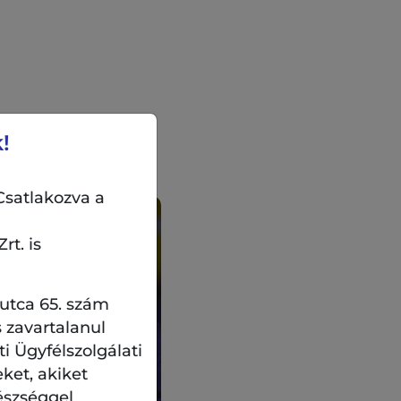
!
Csatlakozva a
rt. is
 utca 65. szám
 zavartalanul
 Ügyfélszolgálati
eket, akiket
észséggel