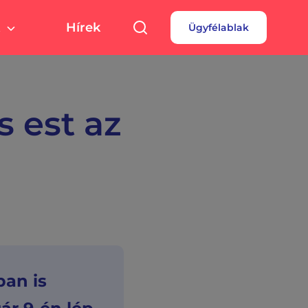
Hírek
Ügyfélablak
túra, sport
Pályázatok
 fizetés
turális színterek,
rtolási helyszínek
rdések
s est az
borok
ban is