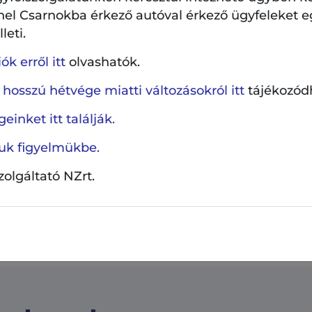
hel Csarnokba érkező autóval érkező ügyfeleket e
leti.
k erről itt
olvashatók.
 hosszú hétvége miatti változásokról itt
tájékozód
einket itt találják.
ljuk figyelmükbe.
szolgáltató NZrt.
íntereinkről ITT
talál részleteket.
virtuális séta:
www.kult13.hu