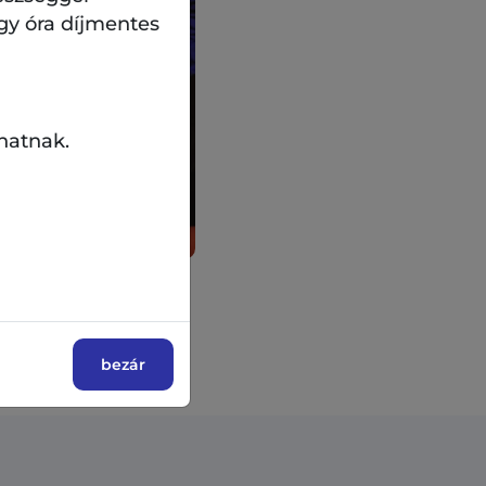
gy óra díjmentes
hatnak.
bezár