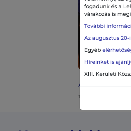
fogadunk és a Le
várakozás is megil
További információ
Az augusztus 20-i
Egyéb
elérhetőség
Híreinket is aján
XIII. Kerületi Köz
A kerületi kulturális sz
További információ és 