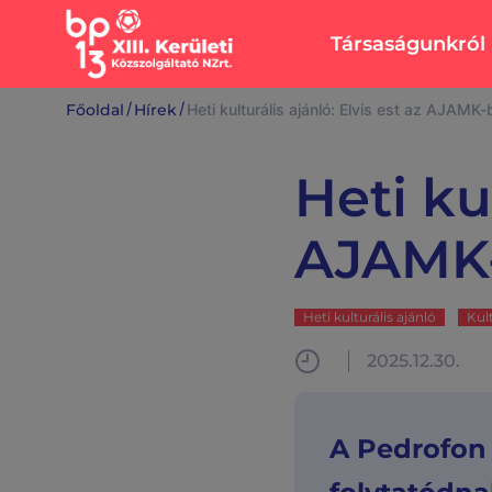
Társaságunkról
Rólunk
Ingatlanok
/
/
Főoldal
Hírek
Heti kulturális ajánló: Elvis est az AJAMK
Vezérigazgatói
Bérlakásépítés,
köszöntő
intézmények
Heti kul
felújítása
Sajtószoba
Lakások,
Közérdekű adato
AJAMK
üzlethelyiségek
Közbeszerzési ad
Lehel Csarnok
Álláslehetőségek
Karbantartás
Elérhetőségek
Heti kulturális ajánló
Kul
Közös képviselők
Írjon nekünk
2025.12.30.
A Pedrofon 