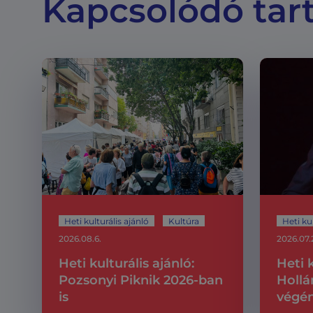
Kapcsolódó tar
Heti kulturális ajánló
Kultúra
Heti kul
2026.08.6.
2026.07.
Heti kulturális ajánló:
Heti k
Pozsonyi Piknik 2026-ban
Hollá
is
végén