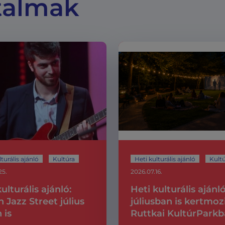
talmak
turális ajánló
Kultúra
Heti kulturális ajánló
Kult
25.
2026.07.16.
ulturális ajánló:
Heti kulturális ajánló
n Jazz Street július
júliusban is kertmoz
 is
Ruttkai KultúrPark