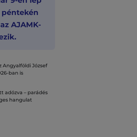
ár 9-én lép
ső péntekén
s az AJAMK-
ezik.
z Angyalföldi József
026-ban is
tt adózva – parádés
eges hangulat