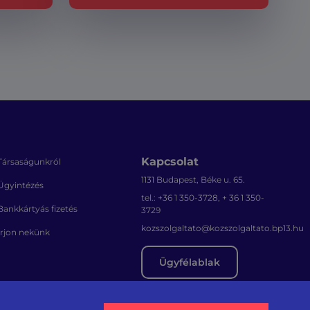
Kapcsolat
Társaságunkról
1131 Budapest, Béke u. 65.
Ügyintézés
tel.: +36 1 350-3728, + 36 1 350-
Bankkártyás fizetés
3729
kozszolgaltato@kozszolgaltato.bp13.hu
Írjon nekünk
Ügyfélablak