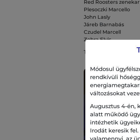
Red Roosters zenekar
Plesoczki Marcello
John Lasly
Járeb Barnabás
Czudel Marcell
Zebra Elvis
További információka
Módosul ügyfélszo
rendkívüli hőségg
energiamegtakarítá
változásokat veze
Augusztus 4-én, k
alatt működő ügyf
intézhetik ügyeik
Irodát keresik fel
valamennyi, az ü