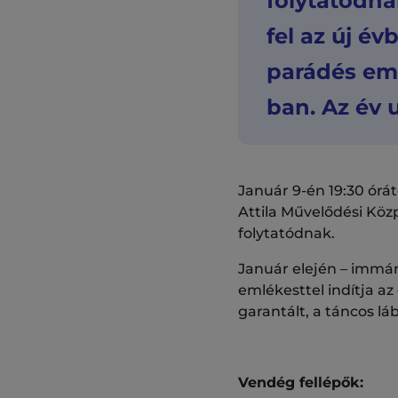
folytatódna
fel az új év
parádés eml
ban. Az év u
Január 9-én 19:30 órát
Attila Művelődési Köz
folytatódnak.
Január elején – immár
emlékesttel indítja a
garantált, a táncos lá
Vendég fellépők: