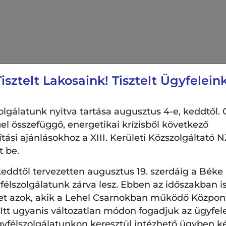
Tisztelt Lakosaink! Tisztelt Ügyfeleink
t
ITT
talál.
lgálatunk nyitva tartása augusztus 4-e, keddtől. 
el összefüggő, energetikai krízisből következő
si ajánlásokhoz a XIII. Kerületi Közszolgáltató NZ
t be.
eddtől tervezetten augusztus 19. szerdáig a Béke
élszolgálatunk zárva lesz. Ebben az időszakban is
et azok, akik a Lehel Csarnokban működő Központi
. Itt ugyanis változatlan módon fogadjuk az ügyfel
gyfélszolgálatunkon keresztül intézhető ügyben k