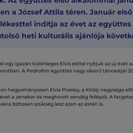
k. Az együttes első alkalommal janu
ben a József Attila téren. Január el
ékesttel indítja az évet az együtte
tolsó heti kulturális ajánlója követk
ól egy igazán különleges Elvis esttel nyitjuk az új évet a
pontban. A Pedrofon együttes nagy sikerű táncestjei 2
on hagyományosan Elvis Presley, a Király nagysága elő
z évet a zenekar és meghívott vendég fellépői. A ferget
bakra biztosan szükség lesz ezen az estén is.