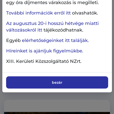
egy óra díjmentes várakozás is megilleti.
További információk erről itt
olvashatók.
Az augusztus 20-i hosszú hétvége miatti
változásokról itt
tájékozódhatnak.
Egyéb
elérhetőségeinket itt találják.
Híreinket is ajánljuk figyelmükbe.
XIII. Kerületi Közszolgáltató NZrt.
Heti kulturális ajánló
Kultúra
2026.07.25.
Heti kulturális ajánló: Hollán Jazz Street
július végén is
bezár