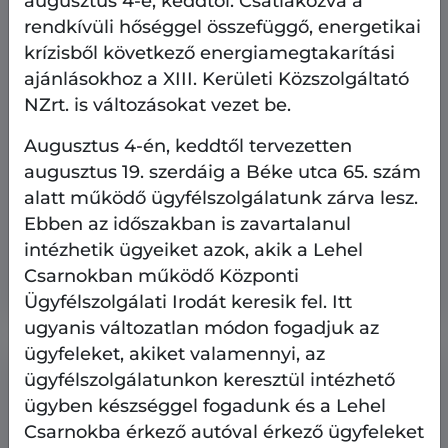
augusztus 4-e, keddtől. Csatlakozva a
rendkívüli hőséggel összefüggő, energetikai
krízisből következő energiamegtakarítási
ajánlásokhoz a XIII. Kerületi Közszolgáltató
NZrt. is változásokat vezet be.
Augusztus 4-én, keddtől tervezetten
augusztus 19. szerdáig a Béke utca 65. szám
Heti kulturális ajánló
Kultúra
alatt működő ügyfélszolgálatunk zárva lesz.
2026.08.6.
Ebben az időszakban is zavartalanul
Heti kulturális ajánló: Pozsonyi Piknik
intézhetik ügyeiket azok, akik a Lehel
2026-ban is
Csarnokban működő Központi
Ügyfélszolgálati Irodát keresik fel. Itt
ugyanis változatlan módon fogadjuk az
ügyfeleket, akiket valamennyi, az
ügyfélszolgálatunkon keresztül intézhető
ügyben készséggel fogadunk és a Lehel
Csarnokba érkező autóval érkező ügyfeleket