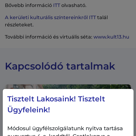
Bővebb információ
ITT
olvasható.
A kerületi kulturális színtereinkről ITT
talál
részleteket.
További információ és virtuális séta:
www.kult13.hu
Kapcsolódó tartalmak
Tisztelt Lakosaink! Tisztelt
Ügyfeleink!
Módosul ügyfélszolgálatunk nyitva tartása