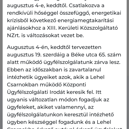
augusztus 4-e, keddtől. Csatlakozva a
cikkünkben
találnak részleteket. Ezen kívül
megtekinthetik
képes beszámolónkat is.
rendkívüli hőséggel összefüggő, energetikai
krízisből következő energiamegtakarítási
ajánlásokhoz a XIII. Kerületi Közszolgáltató
A Gömb utca útépítési kiviteli terve
NZrt. is változásokat vezet be.
Augusztus 4-én, keddtől tervezetten
augusztus 19. szerdáig a Béke utca 65. szám
A Gömb utca forgalomtechnikai terve
alatt működő ügyfélszolgálatunk zárva lesz.
Ebben az időszakban is zavartalanul
intézhetik ügyeiket azok, akik a Lehel
Csarnokban működő Központi
Kapcsolódó tartalmak
Ügyfélszolgálati Irodát keresik fel. Itt
ugyanis változatlan módon fogadjuk az
ügyfeleket, akiket valamennyi, az
ügyfélszolgálatunkon keresztül intézhető
ügyben készséggel fogadunk és a Lehel