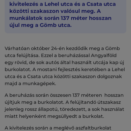
kivitelezés a Lehel utca és a Csata utca
közötti szakaszon valósul meg. A
munkálatok során 137 méter hosszan
újul meg a Gömb utca.
Várhatóan október 24-én kezdődik meg a Gömb
utca felújítása. Ezzel a beruházással Angyalföld
egy rövid, de sok autós által használt utcája kap új
burkolatot. A mostani fejlesztés keretében a Lehel
utca és a Csata utca közötti szakaszon dolgoznak
majd a munkagépek.
A beruházás során összesen 137 méteren hosszan
újítjuk meg a burkolatot. A felújítandó útszakasz
jelenleg rossz állapotú, töredezett, a sok használat
miatt helyenként megsüllyedt a burkolat.
A kivitelezés során a meglévő aszfaltburkolat