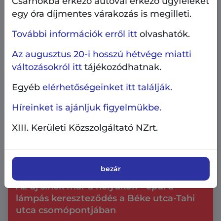
Csarnokba érkező autóval érkező ügyfeleket
egy óra díjmentes várakozás is megilleti.
További információk erről itt
olvashatók.
Az augusztus 20-i hosszú hétvége miatti
változásokról itt
tájékozódhatnak.
Egyéb
elérhetőségeinket itt találják.
Híreinket is ajánljuk figyelmükbe.
XIII. Kerületi Közszolgáltató NZrt.
AngyalZÖLD 4.0
Beruházás, fejlesztés
Közterületek, parkolás
bezár
2026.08.6.
Az új sínek már a helyükön - épül a
lámpás kereszteződés a Béke utca-Tahi
utca csomópontjában