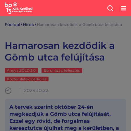
/
/
Főoldal
Hírek
Hamarosan kezdődik a Gömb utca felújítása
Hamarosan kezdődik a
Gömb utca felújítása
AngyalZÖLD 3.0
Beruházás, fejlesztés
Közterületek, parkolás
2024.10.22.
A tervek szerint október 24-én
megkezdjük a Gömb utca felújítását.
Ezzel egy rövid, de forgalmas
keresztutca újulhat meg a kerületben, a