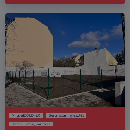
AngyalZÖLD 4.0
Beruházás, fejlesztés
Közterületek, parkolás