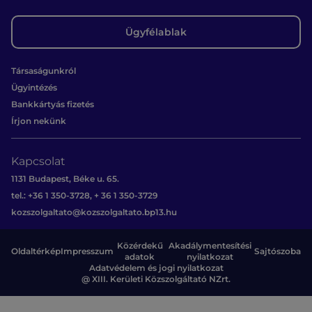
Ügyfélablak
Társaságunkról
Ügyintézés
Bankkártyás fizetés
Írjon nekünk
Kapcsolat
1131 Budapest, Béke u. 65.
tel.: +36 1 350-3728, + 36 1 350-3729
kozszolgaltato@kozszolgaltato.bp13.hu
Közérdekű
Akadálymentesítési
Oldaltérkép
Impresszum
Sajtószoba
adatok
nyilatkozat
Adatvédelem és jogi nyilatkozat
@ XIII. Kerületi Közszolgáltató NZrt.