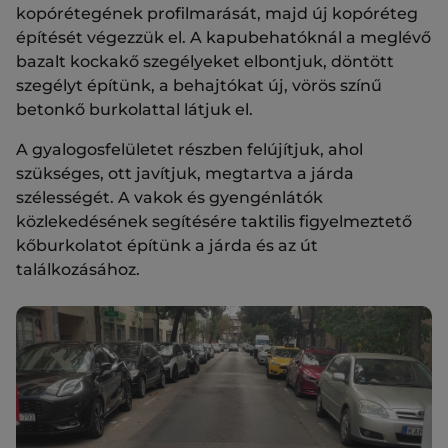
kopórétegének profilmarását, majd új kopóréteg
építését végezzük el. A kapubehatóknál a meglévő
bazalt kockakő szegélyeket elbontjuk, döntött
szegélyt építünk, a behajtókat új, vörös színű
betonkő burkolattal látjuk el.
A gyalogosfelületet részben felújítjuk, ahol
szükséges, ott javítjuk, megtartva a járda
szélességét. A vakok és gyengénlátók
közlekedésének segítésére taktilis figyelmeztető
kőburkolatot építünk a járda és az út
találkozásához.